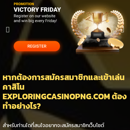
หากต้องการสมัครสมาชิกและเข้าเล่น
คาสิโน
EXPLORINGCASINOPNG.COM ต้อง
ทำอย่างไร?
สำหรับท่านใดที่สนใจอยากจะสมัครสมาชิกเว็บไซต์