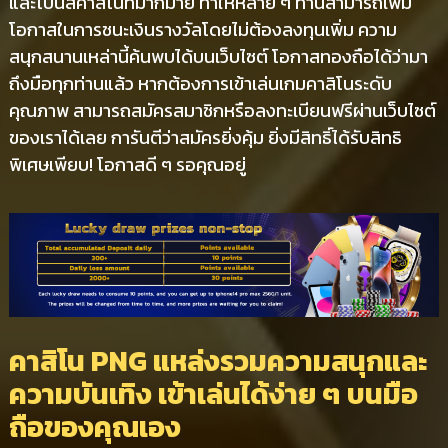
และโบนัสคาสิโนที่มากมาย ทำให้หลาย ๆ ท่านสามารถเพิ่ม
โอกาสในการชนะเงินรางวัลโดยไม่ต้องลงทุนเพิ่ม ความ
สนุกสนานเหล่านี้ค้นพบได้บนเว็บไซต์ โอกาสทองถือได้ว่ามา
ถึงมือทุกท่านแล้ว หากต้องการเข้าเล่นเกมคาสิโนระดับ
คุณภาพ สามารถสมัครสมาชิกหรือลงทะเบียนฟรีผ่านเว็บไซต์
ของเราได้เลย การันตีว่าสมัครยิ่งคุ้ม ยิ่งมีสิทธิ์ได้รับสิทธิ
พิเศษเพียบ! โอกาสดี ๆ รอคุณอยู่
คาสิโน
PNG แหล่งรวมความ
สนุกและ
ความบันเทิง เข้าเล่นได้ง่าย ๆ บนมือ
ถือของคุณเอง