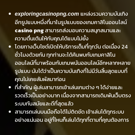
แหล่งรวมความบันเทิง
exploringcasinopng.com
อีกรูปแบบหนึ่งที่มาในรูปแบบของเกมคาสิโนออนไลน์
casino png
สามารถส่งมอบความสนุกสนานและ
ความตื่นเต้นให้กับคุณได้แบบไม่ยั้ง
โดยทางเว็บไซต์เปิดให้บริการเต็มที่ทุกวัน ต่อเนื่อง 24
ชั่วโมงด้วยกัน ทุกท่านจะได้ค้นพบกับเกมคาสิโน
ออนไลน์ที่มาพร้อมกับเกมพนันออนไลน์อีกหลากหลาย
รูปแบบ นับได้ว่าเป็นความบันเทิงที่ไม่มีวันสิ้นสุดแบบที่
คุณไม่เคยสัมผัสมาก่อน
ที่สำคัญ ผู้เล่นสามารถเข้าเล่นเกมต่าง ๆ ได้ง่ายและ
รวดเร็วเป็นอย่างมาก เนื่องจากสามารถเดิมพันเว็บตรง
ระบบทันสมัยและดีที่สุดแล้ว
สามารถเล่นบนมือถือได้ไม่ติดขัด เข้าเล่นได้ทุกระบบ
อย่างแน่นอน อยู่ที่ไหนก็เล่นได้ทุกที่ตามที่คุณต้องการ