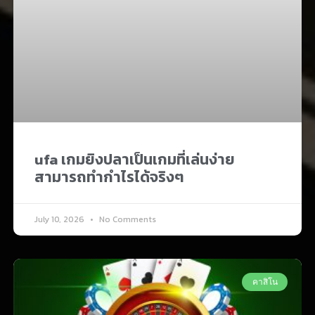
ufa เกมยิงปลาเป็นเกมที่เล่นง่าย
สามารถทำกำไรได้จริงๆ
July 10, 2026
No Comments
คาสิโน