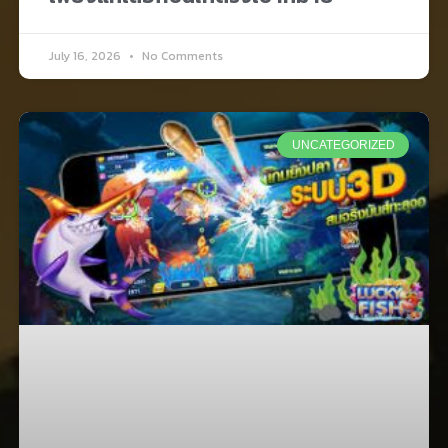
July 16, 2026
No Comments
UNCATEGORIZED