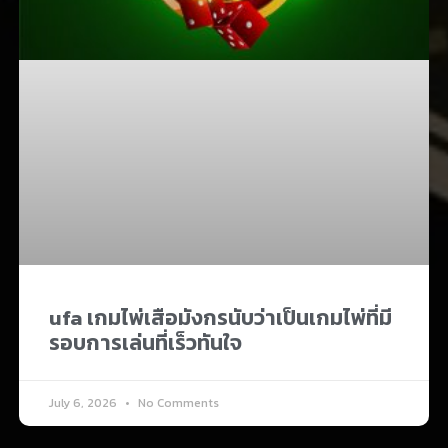
ufa เกมไพ่เสือมังกรนับว่าเป็นเกมไพ่ที่มี
รอบการเล่นที่เร็วทันใจ
July 6, 2026
No Comments