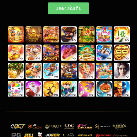
แสดงเพิ่มเติม