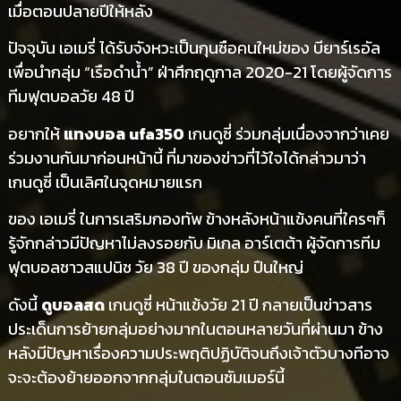
เมื่อตอนปลายปีให้หลัง
ปัจจุบัน เอเมรี่ ได้รับจังหวะเป็นกุนซือคนใหม่ของ บียาร์เรอัล
เพื่อนำกลุ่ม “เรือดำน้ำ” ฝ่าศึกฤดูกาล 2020-21 โดยผู้จัดการ
ทีมฟุตบอลวัย 48 ปี
อยากให้
แทงบอล ufa350
เกนดูซี่ ร่วมกลุ่มเนื่องจากว่าเคย
ร่วมงานกันมาก่อนหน้านี้ ที่มาของข่าวที่ไว้ใจได้กล่าวมาว่า
เกนดูซี่ เป็นเลิศในจุดหมายแรก
ของ เอเมรี่ ในการเสริมกองทัพ ข้างหลังหน้าแข้งคนที่ใครๆก็
รู้จักกล่าวมีปัญหาไม่ลงรอยกับ มิเกล อาร์เตต้า ผู้จัดการทีม
ฟุตบอลชาวสแปนิช วัย 38 ปี ของกลุ่ม ปืนใหญ่
ดังนี้
ดูบอลสด
เกนดูซี่ หน้าแข้งวัย 21 ปี กลายเป็นข่าวสาร
ประเด็นการย้ายกลุ่มอย่างมากในตอนหลายวันที่ผ่านมา ข้าง
หลังมีปัญหาเรื่องความประพฤติปฏิบัติจนถึงเจ้าตัวบางทีอาจ
จะจะต้องย้ายออกจากกลุ่มในตอนซัมเมอร์นี้