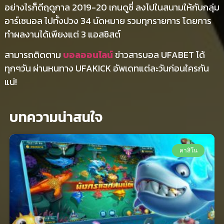
อย่างไรก็ดีฤดูกาล 2019-20 เกนดูซี่ ลงไปในสนามให้กับกลุ่ม
อาร์เซนอล ไปทั้งปวง 34 นัดหมาย รวมทุกรายการ โดยการ
ทำผลงานได้เพียงแต่ 3 แอสซิสต์
สามารถติดตาม
บอลออนไลน์
ข่าวสารบอล UFABET ได้
ทุกๆวัน ผ่านหนทาง UFAKICK อัพเดทแต่ละวันก่อนใครกัน
แน่!
บทความน่าสนใจ
คาสิโน