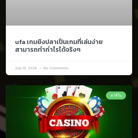
ufa เกมยิงปลาเป็นเกมที่เล่นง่าย
สามารถทำกำไรได้จริงๆ
July 10, 2026
No Comments
คาสิโน