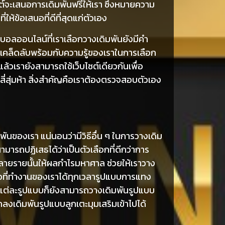
ต์จะเสนอการเดิมพันฟรีให้เรา ซึ่งหมายความ
่ให้ข้อเสนอที่ดีที่สุดแก่ตัวเอง
อลออนไลน์ที่เราเลือกวางเดิมพันยังมีคำ
ช้เคล็ดลับพร้อมกับความรู้ของเราในการเลือก
ลแล้วเรายังสามารถใช้เว็บไซต์เดียวกันเพื่อ
ี่สุ่มห้า สิ่งสำคัญคือเราต้องตรวจสอบตัวเอง
ิมพันของเรา แน่นอนว่ามีวิธีอื่น ๆ ในการวางเดิม
มารถปฏิเสธได้ว่าเป็นตัวเลือกที่ดีกว่าการ
หลายรายนั้นให้ผลกำไรมหาศาล ช่วยให้เราวาง
ือที่ทำงานของเราได้ทุกเวลารูปแบบการแทง
ในแต่ละรูปแบบก็ยังสามารถวางเดิมพันรูปแบบ
ถลงเดิมพันรูปแบบลูกเตะมุมเสริมเข้าไปได้