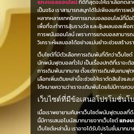
แทงบอลออนไลน์
ที่ดีที่สุดจะให้เราเลือก
เป็นจริง เราสามารถสนุกได้ไม่เพียงแค่การพนันฟ
หลากหลายเทคนิคการแทงบอลออนไลน์ที่มือให
เพื่อที่จะทำการลุ้นรางวัล และลุ้นผลบอลเพื
การพนันออนไลน์ เพราะการแทงบอลสามารถสร้าง
วิเคราะห์ผลบอลได้อย่างแม่นยำจะช่วยสร้างรา
เว็บไซต์ที่มีตัวเลือกการเดิมพันที่ดีกว่าเว็บ
นักพนันฟุตบอลทั่วไป เป็นเรื่องปกติที่เราจะต้อ
การเดิมพันมากมาย ตั้งแต่การเดิมพันเกมฟุต
เลือกเพิ่มเติมเหล่านี้จะช่วยให้เราตัดสินใจแ
ได้หมายความว่าเราจะเดิมพันโดยไม่มีการควบคุม
เว็บไซต์ที่มีข้อเสนอโปรโมชั่นโบ
เมื่อเราพยายามค้นหาเว็บไซต์พนันฟุตบอลที่ดีส
นี้มีการเสนอโบนัสมากมายจากเว็บไซต์
แทงบ
เว็บไซต์เหล่านั้น เราอาจได้รับโปรโมชั่นมากมา