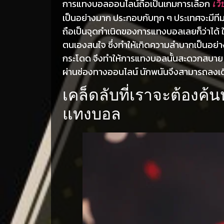
การแทงบอลออนไลน์ถือเป็นเกมการเลือก
เว
เป็นอย่างมาก ประกอบกับทุก ๆ ประเทศจะมีทีมฟุต
ถือเป็นจุดกำเนิดของการแทงบอลเลยก็ว่าได้ ใ
ตนเองสนใจ ซึ่งทำให้เกิดความลำบากเป็นอย่า
กระโดด จึงทำให้การแทงบอลนั้นสะดวกสบาย แล
ผ่านช่องทางออนไลน์ นักพนันจึงสามารถลงเดิ
เคล็ดลับที่เราจะต้องค้น
แทงบอล