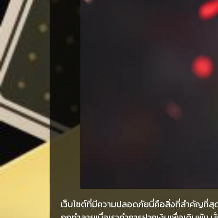
เว็บไซต์ที่มีความปลอดภัยนี่คือสิ่งที่สำคัญที
ถูกทำลายเมื่อเราทำการฝากเงินเพื่อเดิมพัน น