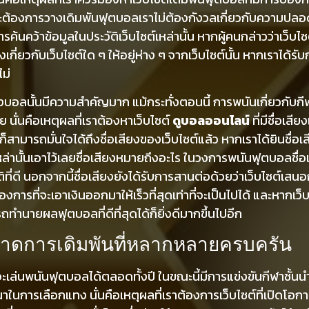
ดีและต้องการวางเดิมพันฟุตบอลเราไม่ต้องกังวลเกี่ยวกับความปล
คว้าข้อมูลในประวัติเว็บไซต์เหล่านั้น หากผู้คนกล่าวว่าเว็บไซต์น
่ยวกับเว็บไซต์ใด ๆ ให้อยู่ห่าง ๆ จากเว็บไซต์นั้น หากเราได้รั
ไม่
ไซต์แทงบอลนั้นมีความสำคัญมาก แม้กระทั่งตอนนี้ การพนันเกี่ยวกั
ย นั่นคือเหตุผลที่เราต้องหาเว็บไซต์
ดูบอลออนไลน์
ที่มีชื่อเสี
าก็สามารถมั่นใจได้ถึงชื่อเสียงของเว็บไซต์แล้ว หากเราได้ยินชื่อเ
เหล่านั้นเอาไว้เลยชื่อเสียงหมายถึงอะไร ในวงการพนันฟุตบอลชื่อเสี
ี่ดี นอกจากนี้ชื่อเสียงยังได้รับการสานต่อด้วยว่าเว็บไซต์เสนอก
การที่จะเอาเงินออกมาให้เร็วที่สุดเท่าที่จะเป็นไปได้ และหากเว็บไซต
ารถทำนายผลฟุตบอลที่ดีที่สุดได้ก็ยิ่งดีมากขึ้นไปอีก
ตลาดการเดิมพันที่หลากหลายครบครัน
่นพนันฟุตบอลได้ตลอดทั้งปี ในขณะนี้มีการแข่งขันกีฬาชั้นนำจะจั
ณาในการเลือกแทง นั่นคือเหตุผลที่เราต้องการเว็บไซต์ที่เปิดโอ