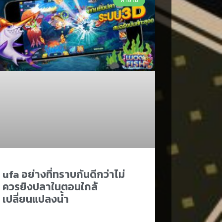
คาสิโน
ufa อย่างที่ทราบกันดีกว่าไม่
ควรยิงปลาในตอนใกล้
เปลี่ยนแปลงน้ำ