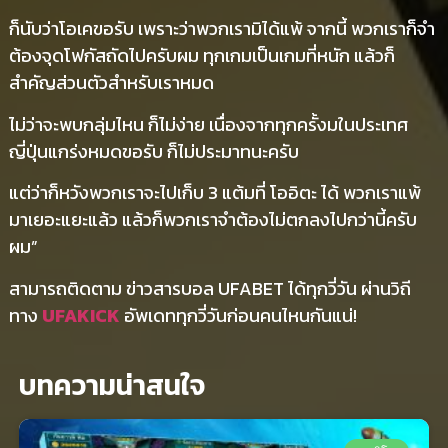
ก็นับว่าโอเคขอรับ เพราะว่าพวกเรามิได้แพ้ จากนี้ พวกเราก็จำ
ต้องจุดโฟกัสถัดไปครับผม ทุกเกมเป็นเกมที่หนัก แล้วก็
สำคัญส่วนตัวสำหรับเราหมด
ไม่ว่าจะพบกลุ่มไหน ก็ไม่ง่าย เนื่องจากทุกครั้งมในประเทศ
ญี่ปุ่นแกร่งหมดขอรับ ก็ไม่ประมาทนะครับ
แต่ว่าก็หวังพวกเราจะไปเก็บ 3 แต้มที่ โออิตะ ได้ พวกเราแพ้
มาเยอะแยะแล้ว แล้วก็พวกเราจำต้องไม่ตกลงไปกว่านี้ครับ
ผม”
สามารถติดตาม ข่าวสารบอล UFABET ได้ทุกวี่วัน ผ่านวิถี
ทาง
UFAKICK
อัพเดททุกวี่วันก่อนคนไหนกันแน่!
บทความน่าสนใจ