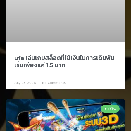
ufa เล่นเกมสล็อตที่ใช้เงินในการเดิมพัน
เริ่มเพียงแค่ 1.5 บาท
July 23, 2026
No Comments
คาสิโน