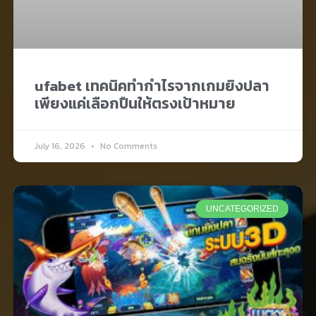
ufabet เทคนิคทำกำไรจากเกมยิงปลา
เพียงแค่เลือกปืนให้ตรงเป้าหมาย
July 16, 2026
No Comments
UNCATEGORIZED