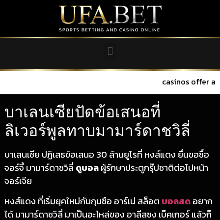
casinos offer a wide ca
บาเลนเซียปัดข้อเสนอที่
ลิเวอร์พูลทาบมามาร์ดาชวิลี่
บาเลนเซีย ปฏิเสธข้อเสนอ 30 ล้านยูโรที่ หงส์แดง ยื่นขอซื้อ
จอร์จี้ มามาร์ดาชวิลี่
ดูบอล
ผู้รักษาประตูกรุ๊ปชาติต่อไปหน้า
จอร์เจีย
หงส์แดง ที่เริ่มยุคใหม่กับกุนซือ อาร์เน่ สล็อต
บอลสด
อยาก
ได้ มามาร์ดาชวิลี่ มาเป็นอะไหล่ของ อาลีสซง เบ็คเกอร์ แล้วก็