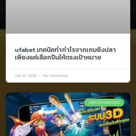
ufabet เทคนิคทำกำไรจากเกมยิงปลา
เพียงแค่เลือกปืนให้ตรงเป้าหมาย
July 16, 2026
No Comments
UNCATEGORIZED