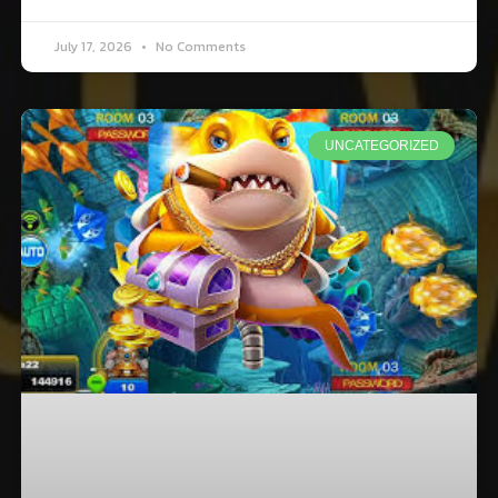
July 17, 2026
No Comments
UNCATEGORIZED