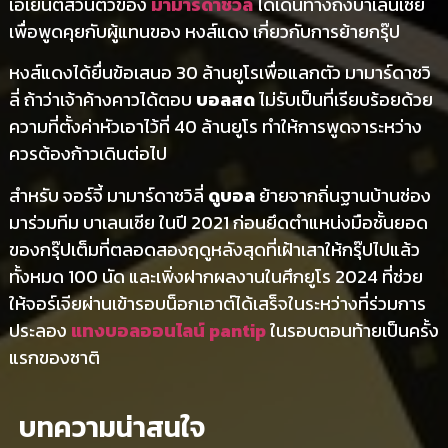
เอเยนต์ส่วนตัวของ
มามาร์ดาชวิลี่
ได้เดินทางถึงบาเลนเซีย
เพื่อพูดคุยกับผู้แทนของ หงส์แดง เกี่ยวกับการย้ายกรุ๊ป
หงส์แดงได้ยื่นข้อเสนอ 30 ล้านยูโรเพื่อแลกตัว มามาร์ดาชวิ
ลี่ ถ้าว่าเจ้าค้างคาวได้ตอบ
บอลสด
ไม่รับเป็นที่เรียบร้อยด้วย
ความที่ตั้งค่าหัวเอาไว้ที่ 40 ล้านยูโร ทำให้การพูดจาระหว่าง
ควรต้องก้าวเดินต่อไป
สำหรับ จอร์จี้ มามาร์ดาชวิลี่
ดูบอล
ย้ายจากถิ่นฐานบ้านช่อง
มาร่วมทีม บาเลนเซีย ในปี 2021 ก่อนยึดตำแหน่งมือชั้นยอด
ของกรุ๊ปเต็มที่ตลอดสองฤดูหลังสุดที่เฝ้าเสาให้กรุ๊ปไปแล้ว
ทั้งหมด 100 นัด และเพิ่งฝากผลงานในศึกยูโร 2024 ที่ช่วย
ให้จอร์เจียผ่านเข้ารอบน็อกเอาต์ได้เสร็จในระหว่างที่ร่วมการ
ประลอง
แทงบอลออนไลน์ pantip
ในรอบตอนท้ายเป็นครั้ง
แรกของชาติ
บทความน่าสนใจ