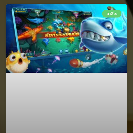
คาสิโน