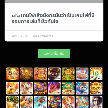
ufa เกมไพ่เสือมังกรนับว่าเป็นเกมไพ่ที่มี
รอบการเล่นที่เร็วทันใจ
July 6, 2026
No Comments
แสดงเพิ่มเติม