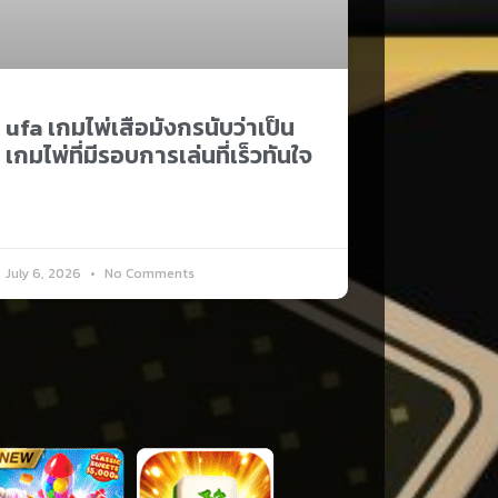
ufa เกมไพ่เสือมังกรนับว่าเป็น
เกมไพ่ที่มีรอบการเล่นที่เร็วทันใจ
July 6, 2026
No Comments