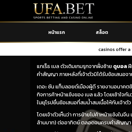
หน้าแรก
สล็อต
casinos offer a wide casino p
แกเร็ธ เบล ตัวเติมเกมรุกจากฝั่งซ้าย
ดูบอล
ฝี
คำสัญญา ภายหลังที่เจ้าตัวมิได้รับข้อเสนอจ
เดอะ ซัน แท็บลอยด์เมืองผู้ดี รายงานอนาคตข
กิจการค้าหน้าแข้งของ เบล แล้ว โดยเช้าใจกัน
ในยุโรปยื่นข้อเสนอที่สมน้ำสมเนื้อให้กับเจ้าตัว
โดยเจ้าตัวเห็นว่า การย้ายไปค้าหน้าแข้งในจีน
ล้านบาท) ต่ออาทิตย์ ตลอดจนครบคำสัญญา ถึ