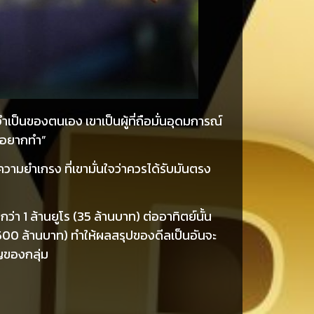
จำเป็นของตนเอง เขาเป็นผู้ที่ถือมั่นอุดมการณ์
ขาอยากทำ”
้ความยำเกรง ที่เขามั่นใจว่าควรได้รับมันตรง
่า 1 ล้านยูโร (35 ล้านบาท) ต่ออาทิตย์นั้น
3,500 ล้านบาท) ทำให้ผลสรุปของดีลเป็นอันจะ
ัญของกลุ่ม