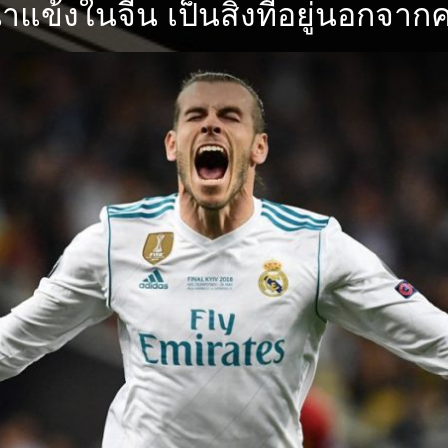
าแข้งในจีน เป็นสิ่งที่อยู่นอกจา