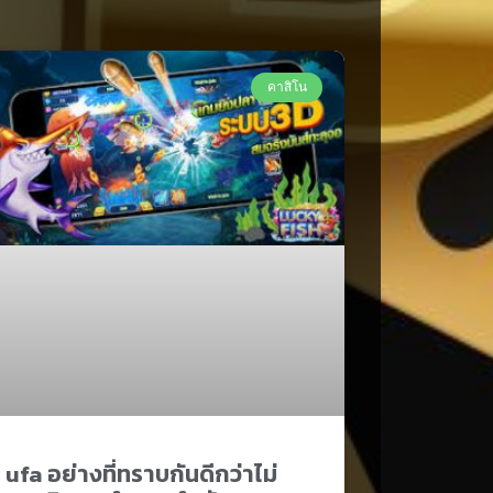
คาสิโน
ufa อย่างที่ทราบกันดีกว่าไม่