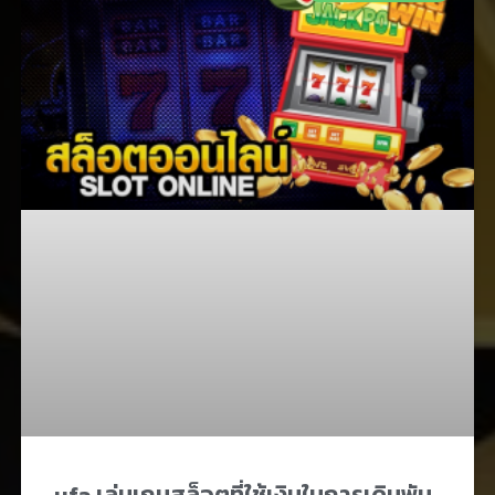
ufa เล่นเกมสล็อตที่ใช้เงินในการเดิมพัน