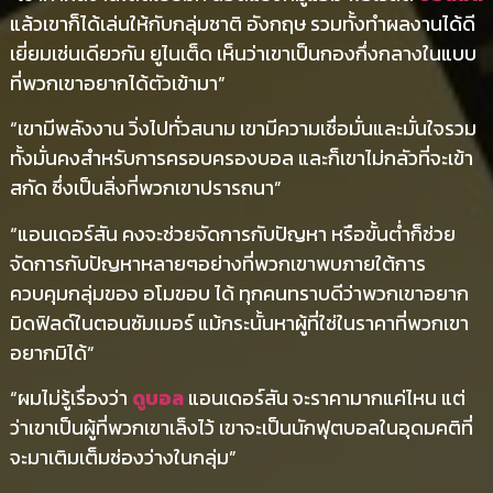
แล้วเขาก็ได้เล่นให้กับกลุ่มชาติ อังกฤษ รวมทั้งทำผลงานได้ดี
เยี่ยมเช่นเดียวกัน ยูไนเต็ด เห็นว่าเขาเป็นกองกึ่งกลางในแบบ
ที่พวกเขาอยากได้ตัวเข้ามา”
“เขามีพลังงาน วิ่งไปทั่วสนาม เขามีความเชื่อมั่นและมั่นใจรวม
ทั้งมั่นคงสำหรับการครอบครองบอล และก็เขาไม่กลัวที่จะเข้า
สกัด ซึ่งเป็นสิ่งที่พวกเขาปรารถนา”
“แอนเดอร์สัน คงจะช่วยจัดการกับปัญหา หรือขั้นต่ำก็ช่วย
จัดการกับปัญหาหลายๆอย่างที่พวกเขาพบภายใต้การ
ควบคุมกลุ่มของ อโมขอบ ได้ ทุกคนทราบดีว่าพวกเขาอยาก
มิดฟิลด์ในตอนซัมเมอร์ แม้กระนั้นหาผู้ที่ใช่ในราคาที่พวกเขา
อยากมิได้”
“ผมไม่รู้เรื่องว่า
ดูบอล
แอนเดอร์สัน จะราคามากแค่ไหน แต่
ว่าเขาเป็นผู้ที่พวกเขาเล็งไว้ ​​เขาจะเป็นนักฟุตบอลในอุดมคติที่
จะมาเติมเต็มช่องว่างในกลุ่ม”