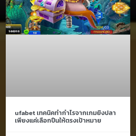
ufabet เทคนิคทำกำไรจากเกมยิงปลา
เพียงแค่เลือกปืนให้ตรงเป้าหมาย