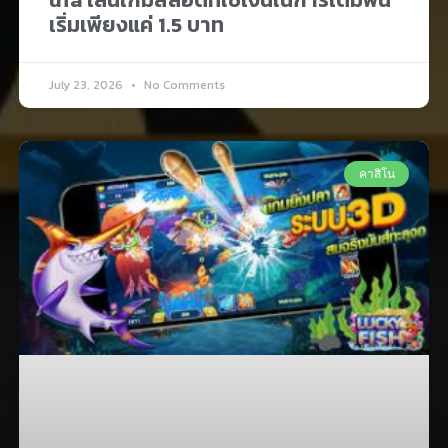
เริ่มเพียงแค่ 1.5 บาท
July 23, 2026
No Comments
คาสิโน