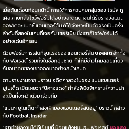
เมื่อต้นเดือนก่อนหน้านี้ ภายใต้การควบคุมกลุ่มของ โธมัส ทู
เคิล ภายหลังโชว์ฟอร์มได้อย่างสะดุดตาจนได้รับรางวัลแมน
ออฟเดอะแมทช์ แอนเดอร์สัน ก็ได้จังหวะเป็นตัวจริงเป็นครั้ง
ลำดับที่สองในเกมที่เจอกับ เซอร์เบีย ซึ่งเขาก็โชว์ฟอร์มได้
อย่างเด่นอีกรอบ
ด้วยฟอร์มการเล่นที่รุนแรงของ แอนเดอร์สัน
บอลสด
อีกทั้ง
กับ ฟอเรสต์ รวมทั้งในชื่อกลุ่มชาติ ทำให้มีข่าวโคมลอยเกี่ยว
กับอนาคตของเขาออกมาอย่างสม่ำเสมอ
ตามรายงานจาก บราวน์ อดีตกาลวงในของ แมนเชสเตอร์
ยูไนเต็ด เปิดเผยว่า “ปีศาจแดง” กำลังพินิจพิเคราะห์ความน่า
จะเป็นที่จะคว้าตัวมาร่วมทีม
“แมนฯ ยูไนเต็ด กำลังเฝ้ามองแอนเดอร์สันอยู่” บราวน์ กล่าว
กับ Football Insider
“เขาทำผลงานได้ดีเยี่ยมที่ น็อตแย้งหมูแฮม ฟอเรสต์
บอลสด