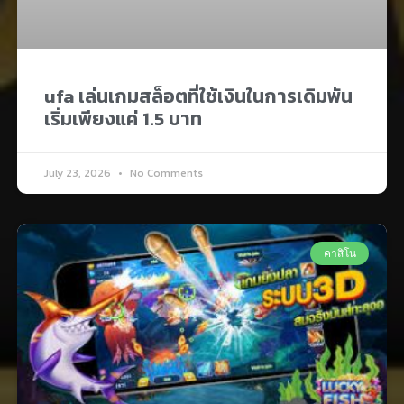
ufa เล่นเกมสล็อตที่ใช้เงินในการเดิมพัน
เริ่มเพียงแค่ 1.5 บาท
July 23, 2026
No Comments
คาสิโน