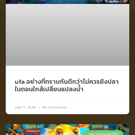
ufa อย่างที่ทราบกันดีกว่าไม่ควรยิงปลา
ในตอนใกล้เปลี่ยนแปลงน้ำ
July 17, 2026
No Comments
UNCATEGORIZED