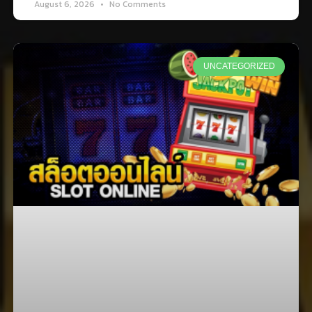
August 6, 2026
No Comments
UNCATEGORIZED