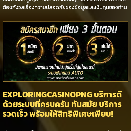
ต้องกังวลเรื่องความปลอดภัยของข้อมูลและเงินทุนของท่าน
EXPLORINGCASINOPNG บริการดี
ด้วยระบบที่ครบครัน ทันสมัย บริการ
รวดเร็ว พร้อมให้สิทธิพิเศษเพียบ!