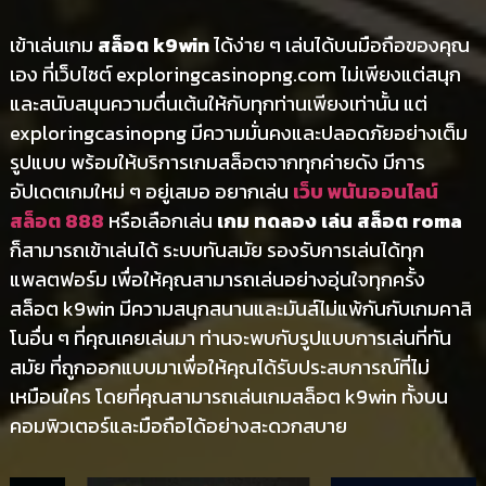
เข้าเล่นเกม
สล็อต
k9win
ได้ง่าย ๆ เล่นได้บนมือถือของคุณ
เอง ที่เว็บไซต์ exploringcasinopng.com ไม่เพียงแต่สนุก
และสนับสนุนความตื่นเต้นให้กับทุกท่านเพียงเท่านั้น แต่
exploringcasinopng มีความมั่นคงและปลอดภัยอย่างเต็ม
รูปแบบ พร้อมให้บริการเกมสล็อตจากทุกค่ายดัง มีการ
อัปเดตเกมใหม่ ๆ อยู่เสมอ อยากเล่น
เว็บ พนันออนไลน์
สล็อต 888
หรือเลือกเล่น
เกม ทดลอง เล่น สล็อต
roma
ก็สามารถเข้าเล่นได้ ระบบทันสมัย รองรับการเล่นได้ทุก
แพลตฟอร์ม เพื่อให้คุณสามารถเล่นอย่างอุ่นใจทุกครั้ง
สล็อต k9win มีความสนุกสนานและมันส์ไม่แพ้กันกับเกมคาสิ
โนอื่น ๆ ที่คุณเคยเล่นมา ท่านจะพบกับรูปแบบการเล่นที่ทัน
สมัย ที่ถูกออกแบบมาเพื่อให้คุณได้รับประสบการณ์ที่ไม่
เหมือนใคร โดยที่คุณสามารถเล่นเกมสล็อต k9win ทั้งบน
คอมพิวเตอร์และมือถือได้อย่างสะดวกสบาย