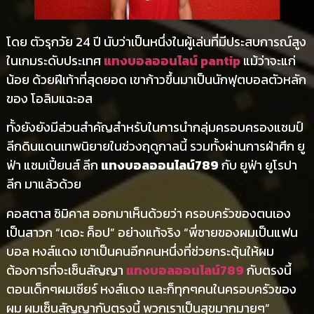
โดย ตัวรุกวัย 24 ปี นับว่าเป็นหนึ่งในผู้เล่นที่มีประสบการณ์สูง
ในเกมระดับประเทศ
แทงบอลออนไลน์ pantip
แม้ว่าจะแก่
น้อย ด้วยฝีเท้าที่สุดยอด เขาก้าวขึ้นมาเป็นนักฟุตบอลตัวหลัก
ของ โอลิมแฉะอส
ทั้งยังยังมีส่วนสำคัญสำหรับในการนำกลุ่มครอบครองแชมป์
ลีกดินแดนเทพนิยายในช่วงฤดูกาลนี้ รวมทั้งผ่านการฝ่าศึก ยู
ฟ่า แชมเปี้ยนส์ ลีก
แทงบอลออนไลน์789
กับ ยูฟ่า ยูโรปา
ลีก มาแล้วด้วย
คอสตาส ซิมิคาส ออกมาเห็นด้วยว่า ครอบครัวของตนเอง
เป็นสาวก “เดอะ ค็อป” อย่างแท้จริง “พี่ชายของผมเป็นแฟน
บอล หงส์แดง เขาเป็นคนอีกคนหนึ่งที่ช่วยกระตุ้นให้ผม
ต้องการที่จะเซ็นสัญญา
แทงบอลออนไลน์789
กับตรงนี้
ตอนเด็กๆผมเชียร์ หงส์แดง และก็ทุกๆคนในครอบครัวของ
ผม ผมเซ็นสัญญากับตรงนี้ พวกเราเป็นสุขมากมายๆ”