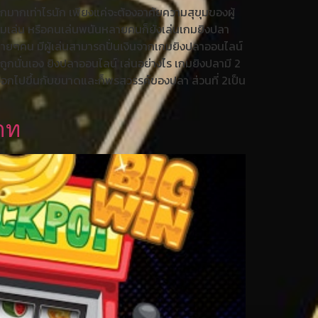
กมากเท่าไรนัก เพียงแค่จะต้องอาศัยความสุขุมของผู้
ิ่มเล่น หรือคนเล่นพนันหลายคนก็ยังเล่นเกมยิงปลา
ายๆคน มีผู้เล่นสามารถปั่นเงินจากเกมยิงปลาออนไลน์
ด้ถูกนั่นเอง ยิงปลาออนไลน์ เล่นอย่างไร เกมยิงปลามี 2
นออกไปขึ้นกับขนาดและก็พรสวรรค์ของปลา ส่วนที่ 2เป็น
บาท