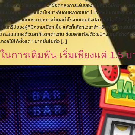
 เนื่องจากว่าแนวทางและก็ข้อตกลงการเล่นของเกมส์มิได้มีความยุ่งยา
กัน เกมยิงปลาออนไลน์เหมาะกับคนหลายชนิด ไม่ว่าจะเป็นคนที่พึ่งจะเร
ะสบการณ์เกี่ยวกับกระบวนการทำผลกำไรจากเกมยิงปลาออนไลน์กันอยู่หล
ู่ในกรุ๊ปของผู้ที่มีความเยือกเย็น แล้วก็เลือกเวลาสำหรับเพื่อการเล่นไ
น คะแนนของตัวปลาที่แตกต่างกัน ซึ่งปลาแต่ละตัวจะมีคะแนนที่ต่างกั
ารถใช้ได้ตั้งแต่ 1 บาทขึ้นไปต่อ […]
นในการเดิมพัน เริ่มเพียงแค่ 1.5 