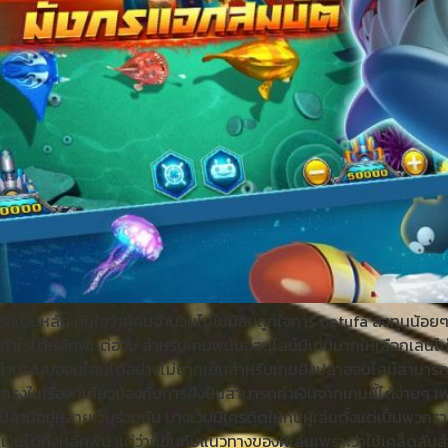
ป็นหลัก มั่นใจว่าผู้คนจำนวนไม่ใช้น้อยถูกใจการ betufa ลงทุนน้อยๆ
ไรได้หลักพันต่อวัน สำหรับเกมพนันออนไลน์มีเกมมากให้เลือกเล่นไม่ว
นระบบออนไลน์ได้อย่างไม่ยากเย็นสำหรับเกมยิงปลาออนไลน์สามารถลงท
่ยงตรงในเรื่องที่เกี่ยวข้องกับการยิงปืนสามารถทำเงินจากเกมนี้ได้ง่า
ลามีอยู่หลายเว็บร่วมกัน บางเว็บมีเครดิตให้กับผู้เล่นตั้งแต่เป็น
ทำเงินได้ถึงหลักพัน แต่ว่าก็ขึ้นกับแนวทางของผู้เล่นเพราะว่าใช้เคล็