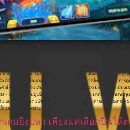
แปลงน้ำ เกมยิงปลาเป็นเกมยอดนิยมเป็นอย่างมากในตอนนี้ ufa ซึ่งเป็นเ
ู้จักถึงเคล็ดวิธีของเกมยิงปลาที่ถูก จนถึงทำให้หลายท่านจำต้องเสียผล
่างไรให้เล่นเกมยิงปลา และก็ได้กำไรราวกับนักเล่นมือโปรกัน กับ 10 เค
ลาแต่ละประเภท หรือ อัตราการจ่ายของปลา นับว่าเป็นหัวใจข้างหลัง ี uf
กให้ขึ้นใจซะก่อน เพราะว่า แนวทางกล้วยๆอย่างนึงที่จะทำให้ผู้เล่นสู
รือ อัตราการจ่ายนั้นเอง อาทิเช่น ถ้าหากมีปลาขนาดใหญ่ที่มีอัตราการคูณอ
อให้ผู้เล่นเสียเงินเสียทองแบบมิได้ผลกำไรนั้นเอง betufa ซึ่งแม้ยิง
30 แม้กระนั้นผู้เล่นใช้เงินสำหรับการยิงไป 50 บาทซึ่งจัดว่าขาดทุนนั้น
ปรับเงินที่ใช้ในการเดิมพันหัวกระสุนที่ใช้เพื่อสำหรับในการยิง ซึ่งจะก่อ
ื่อปลาเริ่มว่ายช้าๆรวมทั้ง […]
เกมยิงปลา เพียงแค่เลือกปืนให้