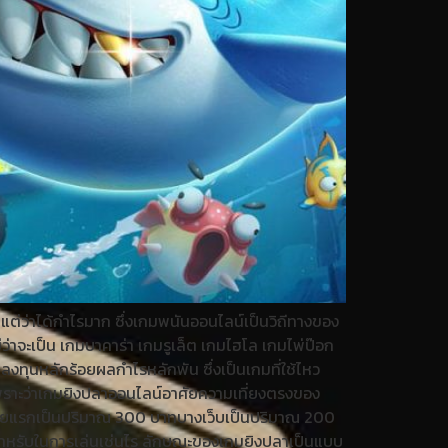
แต่ว่าได้กำไรมาก ซึ่งเกมพนันออนไลน์เป็นวิถีทางของ
่าจะเป็น เกมบาคาร่า เกมรูเล็ต เกมไฮโล เกมไพ่ป๊อก
ุนหลักร้อยผลกำไรหลักพัน ซึ่งเป็นเกมที่ใช้ไหว
ยๆ เพราะว่าเกมยิงปลาออนไลน์อาศัยความเที่ยงตรงของ
พวกรายแรกเป็นปริมาณ 300 บาทบางเว็บเป็นปริมาณ 200
ดลับสำหรับในการเล่นเช่นไร ลักษณะของเกมยิงปลาเป็นแบบ