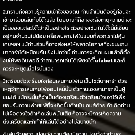
2.ทราบถึงความรู้ความเข้าใจของตน ท่านจำเป็นต้องรู้ก่อนจะ
เข้ามาร่วมเล่นกับโต๊ะแล้ว โดยบางทีก็อาจจะสังเกตุความน่าจะ
เป็นของแต่ละโต๊ะว่าเป็นอย่างไร ตัวอย่างเช่น ในโต๊ะนี้มีเซียน
อยู่คนจำนวนไม่น้อย หรือพบลายไพ่ในแบบที่พวกเราไม่คุ้น
เคยฯลฯ แม้ท่านร่วมก็อาจส่งผลให้พลาดโอกาสที่จะชนะเกม
บาคาร่าได้เหมือนกัน ยิ่งไปกว่านี้ ท่านควรจะคิดแผนแล้วก็ตั้ง
งบให้พอดิบพอดี ว่าสามารถเล่นได้เพียงใด
ีีufabet
และก็
ควรจะหยุดเมื่อไรนั่นเอง
3เตรียมตัวเตรียมใจก่อนเล่นเกมไพ่ใน เว็บไซต์บาคาร่า ด้วย
เหตุว่าการเล่นเกมไพ่ออนไลน์นั้น ตัวท่านเองสามารถเป็นผู้
ชนะได้ แม้กระนั้นก็จำเป็นต้องเตรียมตัวเตรียมใจเอาไว้เพื่อ
ยอมรับความพ่ายแพ้ที่จะเกิดขึ้นด้านในเกมส์ด้วย ถ้าเกิดท่าน
ไม่เผื่อดวงใจถ้าเกิดเล่นพนันเสีย ก็อาจจะมีการเกิดความ
ตึงเครียดและก็ทำให้เล่นได้อย่างไม่สบายนัก
4.เล่นด้วยความมุ่งหวัง ท่านต้องมีความมุ่งหวังว่าท่านจะ