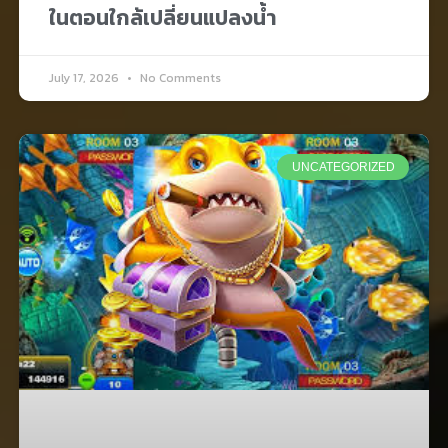
ในตอนใกล้เปลี่ยนแปลงน้ำ
July 17, 2026
No Comments
UNCATEGORIZED