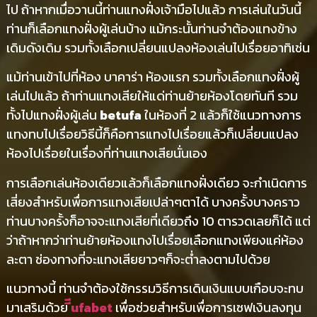
ไป ถ้าหากเมื่อวานนี้ท่านแทงฝั่งเจ้ามือไปแล้ว การเล่นในวันนี้
ท่านก็เลือกแทงฝั่งผู้เล่นบ้าง แม้กระนั้นท่านจำต้องแทงข้าง
เดิมดังเดิม รวมทั้งเลือกเปลี่ยนแปลงห้องเล่นไปเรื่อยอาทิเช่น
แม้ท่านเข้าไปที่ห้อง บาคาร่า ห้องแรก รวมทั้งเลือกแทงฝั่งผู้
เล่นไปแล้ว ถ้าท่านแทงเสียให้แด่ท่านย้ายห้องโดยทันที รวม
ทั้งไปแทงฝั่งผู้เล่น
betufa
ในห้องที่ 2 แล้วก็ใช้แนวทางการ
แทงทบไปเรื่อยวิธีนี้ก็คือการแทงไปเรื่อยแล้วก็เปลี่ยนแปลง
ห้องไปเรื่อยในเรื่องที่ท่านแทงเสียนั่นเอง
การเลือกเล่นห้องเดียวแล้วก็เลือกแทงฝั่งเดียว จะกำเนิดการ
เสี่ยงสำหรับเพื่อการแทงเสียเปล่าๆตาได้ บางครั้งบางคราว
ท่านบางครั้งก็อาจจะแทงเสียที่เดียวถึง 10 ตารวดเลยก็ได้ แต่
ว่าถ้าหากว่าท่านย้ายห้องแทงไปเรื่อยเลือกแทงเพียงแค่ห้อง
ละตา ช่องทางที่จะแทงเสียยาวๆก็จะต่ำลงตามไปด้วย
แนวทางนี้ ท่านจำต้องใช้กรรมวิธีการเดินเงินแบบเกือบจะทบ
มาเสริมด้วย
ีีufabet
เพื่อช่วยสำหรับเพื่อการเซฟเงินลงทุน