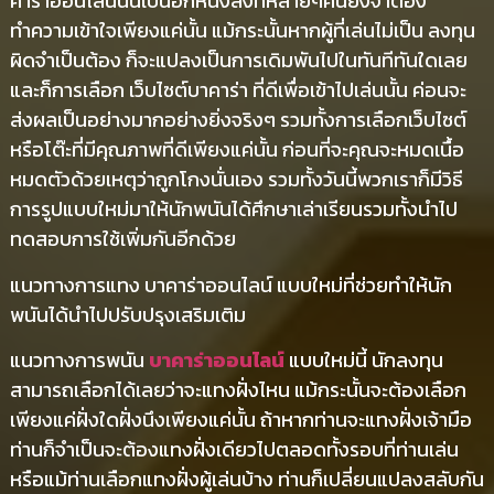
คาร่าออนไลน์นั้นเป็นอีกหนึ่งสิ่งที่หลายๆคนยังจำต้อง
ทำความเข้าใจเพียงแค่นั้น แม้กระนั้นหากผู้ที่เล่นไม่เป็น ลงทุน
ผิดจำเป็นต้อง ก็จะแปลงเป็นการเดิมพันไปในทันทีทันใดเลย
และก็การเลือก เว็บไซต์บาคาร่า ที่ดีเพื่อเข้าไปเล่นนั้น ค่อนจะ
ส่งผลเป็นอย่างมากอย่างยิ่งจริงๆ รวมทั้งการเลือกเว็บไซต์
หรือโต๊ะที่มีคุณภาพที่ดีเพียงแค่นั้น ก่อนที่จะคุณจะหมดเนื้อ
หมดตัวด้วยเหตุว่าถูกโกงนั่นเอง รวมทั้งวันนี้พวกเราก็มีวิธี
การรูปแบบใหม่มาให้นักพนันได้ศึกษาเล่าเรียนรวมทั้งนำไป
ทดสอบการใช้เพิ่มกันอีกด้วย
แนวทางการแทง บาคาร่าออนไลน์ แบบใหม่ที่ช่วยทำให้นัก
พนันได้นำไปปรับปรุงเสริมเติม
แนวทางการพนัน
บาคาร่าออนไลน์
แบบใหม่นี้ นักลงทุน
สามารถเลือกได้เลยว่าจะแทงฝั่งไหน แม้กระนั้นจะต้องเลือก
เพียงแค่ฝั่งใดฝั่งนึงเพียงแค่นั้น ถ้าหากท่านจะแทงฝั่งเจ้ามือ
ท่านก็จำเป็นจะต้องแทงฝั่งเดียวไปตลอดทั้งรอบที่ท่านเล่น
หรือแม้ท่านเลือกแทงฝั่งผู้เล่นบ้าง ท่านก็เปลี่ยนแปลงสลับกัน