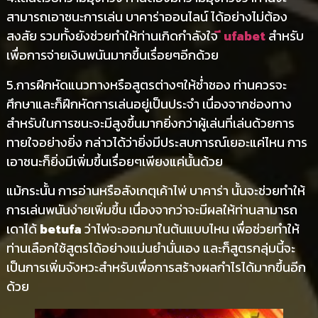
สามารถเอาชนะการเล่น บาคาร่าออนไลน์ ได้อย่างไม่ต้อง
สงสัย รวมทั้งยังช่วยทำให้ท่านเกิดกำลังใจ
ี ufabet
สำหรับ
เพื่อการจ่ายเงินพนันมากขึ้นเรื่อยๆอีกด้วย
5.การฝึกหัดแนวทางหรือสูตรต่างๆให้ช่ำชอง ท่านควรจะ
ศึกษาและก็ฝึกหัดการเล่นอยู่เป็นประจำ เนื่องจากช่องทาง
สำหรับในการชนะจะมีสูงขึ้นมากยิ่งกว่าผู้เล่นที่เล่นด้วยการ
ทายใจอย่างยิ่ง กล่าวได้ว่ายิ่งมีประสบการณ์เยอะแค่ไหน การ
เอาชนะก็ยิ่งมีเพิ่มขึ้นเรื่อยๆเพียงแค่นั้นด้วย
แม้กระนั้น การอ่านหรือสังเกตุเค้าไพ่ บาคาร่า นั้นจะช่วยทำให้
การเล่นพนันง่ายเพิ่มขึ้น เนื่องจากว่าจะมีผลให้ท่านสามารถ
เดาได้
betufa
ว่าไพ่จะออกมาในต้นแบบไหน เพื่อช่วยทำให้
ท่านเลือกใช้สูตรได้อย่างแม่นยำนั่นเอง และก็สูตรกลุ่มนี้จะ
เป็นการเพิ่มจังหวะสำหรับเพื่อการสร้างผลกำไรได้มากขึ้นอีก
ด้วย