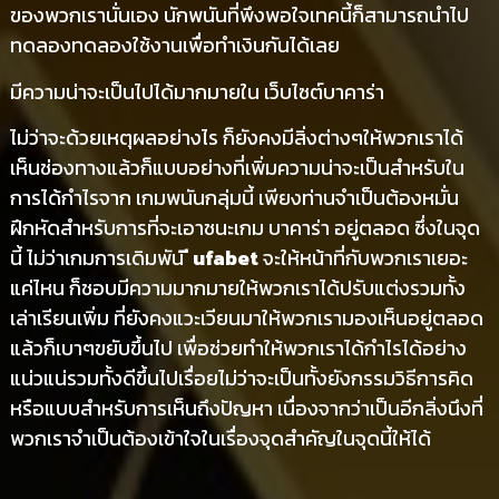
ของพวกเรานั่นเอง นักพนันที่พึงพอใจเทคนี้ก็สามารถนำไป
ทดลองทดลองใช้งานเพื่อทำเงินกันได้เลย
มีความน่าจะเป็นไปได้มากมายใน เว็บไซต์บาคาร่า
ไม่ว่าจะด้วยเหตุผลอย่างไร ก็ยังคงมีสิ่งต่างๆให้พวกเราได้
เห็นช่องทางแล้วก็แบบอย่างที่เพิ่มความน่าจะเป็นสำหรับใน
การได้กำไรจาก เกมพนันกลุ่มนี้ เพียงท่านจำเป็นต้องหมั่น
ฝึกหัดสำหรับการที่จะเอาชนะเกม บาคาร่า อยู่ตลอด ซึ่งในจุด
นี้ ไม่ว่าเกมการเดิมพัน
ี ufabet
จะให้หน้าที่กับพวกเราเยอะ
แค่ไหน ก็ชอบมีความมากมายให้พวกเราได้ปรับแต่งรวมทั้ง
เล่าเรียนเพิ่ม ที่ยังคงแวะเวียนมาให้พวกเรามองเห็นอยู่ตลอด
แล้วก็เบาๆขยับขึ้นไป เพื่อช่วยทำให้พวกเราได้กำไรได้อย่าง
แน่วแน่รวมทั้งดีขึ้นไปเรื่อยไม่ว่าจะเป็นทั้งยังกรรมวิธีการคิด
หรือแบบสำหรับการเห็นถึงปัญหา เนื่องจากว่าเป็นอีกสิ่งนึงที่
พวกเราจำเป็นต้องเข้าใจในเรื่องจุดสำคัญในจุดนี้ให้ได้