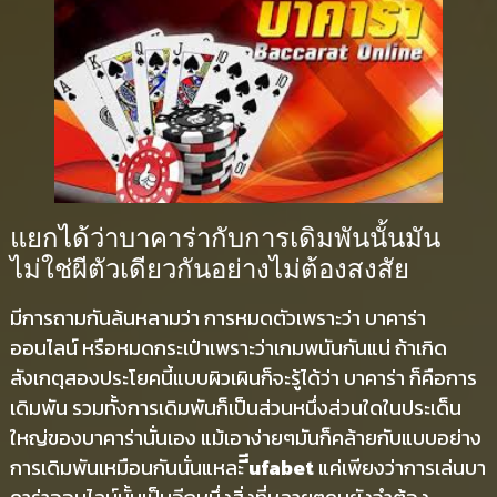
แยกได้ว่าบาคาร่ากับการเดิมพันนั้นมัน
ไม่ใช่ผีตัวเดียวกันอย่างไม่ต้องสงสัย
มีการถามกันล้นหลามว่า การหมดตัวเพราะว่า บาคาร่า
ออนไลน์ หรือหมดกระเป๋าเพราะว่าเกมพนันกันแน่ ถ้าเกิด
สังเกตุสองประโยคนี้แบบผิวเผินก็จะรู้ได้ว่า บาคาร่า ก็คือการ
เดิมพัน รวมทั้งการเดิมพันก็เป็นส่วนหนึ่งส่วนใดในประเด็น
ใหญ่ของบาคาร่านั่นเอง แม้เอาง่ายๆมันก็คล้ายกับแบบอย่าง
การเดิมพันเหมือนกันนั่นแหละ
ีีufabet
แค่เพียงว่าการเล่นบา