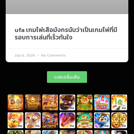
ufa เกมไพ่เสือมังกรนับว่าเป็นเกมไพ่ที่มี
รอบการเล่นที่เร็วทันใจ
July 6, 2026
No Comments
แสดงเพิ่มเติม