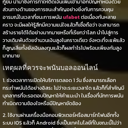
กู้ยืม นำมาซึ่งการทำให้ติดเงินเพิ่มเข้ามาอีกปัญหาหนึ่งด้วย
ส่วนทางด้านของการชนะสำคัญอย่างยิ่งกับการควบคุม
อารมณ์ในเวลาที่ชนะการพนัน
ufabet
ต่อเนื่องกันหลาย
คราว จะมีผลให้รู้สึกมีความแน่ใจแล้วก็เชื่อถือว่า จะสามารถ
สร้างรายได้ได้อย่างมากมายหรือที่เรียกว่าโลภ นำไปสู่การ
วางเดิมพันด้วยจำนวนเงินสูงในคราวเดียว จังหวะที่จะแพ้แล้ว
ก็สูญเสียทั้งยังเงินลงทุนแล้วก็ผลกำไรไปพร้อมเพียงกันสูง
มากมาย
เหตุผลที่ควรจะพนันบอลออนไลน์
1. ช่วงเวลาการเปิดให้บริการตลอด 1 วัน ซึ่งสามารถเลือก
กระทำพนันได้อย่างอิสระ ไม่ว่าจะระยะเวลาใด แล้วก็ที่สำคัญมี
บุคลากรที่จะรอตอบปัญหาให้คำแนะนำ ในเรื่องที่นักการพนัน
กำเนิดความข้องใจหรือมีปัญหาขัดข้อง
2. ใช้งานผ่านเครื่องมือคอมพิวเตอร์หรือสมาร์ทโฟนอีกทั้ง
ระบบ IOS แล้วก็ Android ซึ่งเป็นเทคโนโลยีที่ในขณะนี้ไม่ว่า