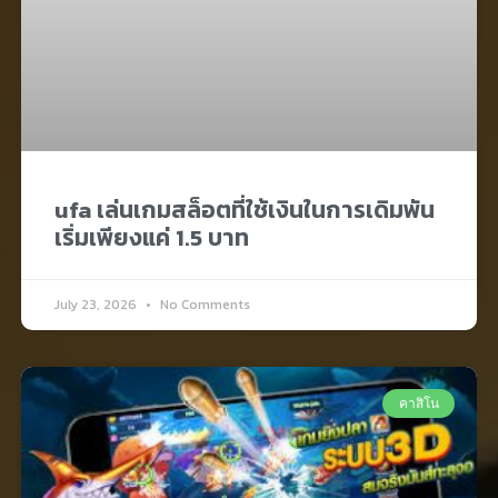
ufa เล่นเกมสล็อตที่ใช้เงินในการเดิมพัน
เริ่มเพียงแค่ 1.5 บาท
July 23, 2026
No Comments
คาสิโน