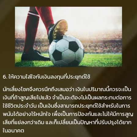
6. ให้ความใส่ใจกับเงินลงทุนที่ประยุกต์ใช้
นักเสี่ยงโชคจึงควรนึกถึงเสมอว่า เงินในปริมาณนี้ควรจะเป็น
เงินที่ถ้าสูญเสียไปแล้ว จำเป็นจะต้องไม่เป็นผลกระทบต่อการ
ใช้ชีวิตประจำวัน เป็นเงินซึ่งสามารถประยุกต์ใช้สำหรับในการ
พนันได้อย่างไร้หนักใจ เพื่อเป็นการป้องกันและไม่ให้มีการสูญ
เสียที่แย่ลงกว่าเดิม และก็เปลี่ยนเป็นปัญหาที่ปรับปรุงได้ยาก
ในอนาคต