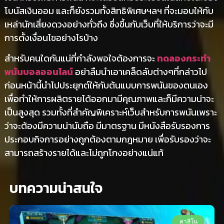
โบนัสเงินออม และก็ยังรวมทั้งสิทธิพิเศษฯลฯ ที่จะมอบให้กับ
เหล่านักเสี่ยงดวงอย่างทั่วถึง ซึ่งขึ้นกับเว็บที่ให้บริการว่าจะมี
การตั้งเงื่อนไขอย่างไรบ้าง
สำหรับคนใดกันแน่ที่กำลังพอใจต้องการจะ
ทดลองกระทำ
พนันบอลออนไลน์
อย่าลืมนำเอาเคล็ดลับต่างๆที่กล่าวไป
ก่อนหน้านี้นำไปประยุกต์ให้กับต้นแบบการพนันของตนเอง
เพื่อทำให้การผลิตรายได้ออกมามีคุณภาพและก็มีความน่าจะ
เป็นสูงสุด รวมทั้งที่สำคัญพิเคราะห์เว็บสำหรับการพนันเพราะ
ว่าจะต้องมีความน่านับถือ มีมาตรฐาน มีหนังสือรับรองการ
ประกอบกิจการอย่างถูกต้องตามกฎหมาย เพื่อรับรองว่าจะ
สามารถสร้างรายได้และไม่ถูกโกงอย่างแน่แท้
บทความน่าสนใจ
คาสิโน