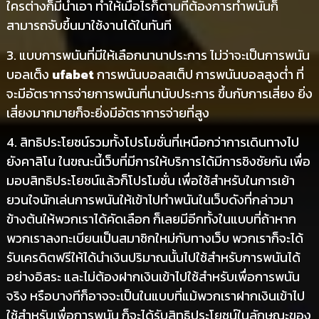
ใครต่างก็มีนำเอา ทำให้เมื่อไรก็ตามที่ต้องการทำพนันก็
สามารถจับขึ้นมาใช้งานได้ในทันที
3. แบบการพนันที่มีให้เลือกนานาประการ ไม่ว่าจะเป็นการพนัน
บอลเต็ง
ufabet
การพนันบอลสเต็ป การพนันบอลสูงต่ำ ที่
จะมีอัตราการจ่ายการพนันที่นานับประการ ขึ้นกับการเสี่ยง ยิ่ง
เสี่ยงมากมายก็จะยิ่งมีอัตราการจ่ายที่สูง
4. สิทธิประโยชน์รวมทั้งโปรโมชั่นที่เหนือกว่าการเดินทางไป
ยังคาสิโน ในขณะนี้เว็บที่มีการให้บริการได้มีการชิงชัยกัน เพื่อ
มอบสิทธิประโยชน์แล้วก็โปรโมชั่น เพื่อใช้สำหรับในการเย้า
ยวนใจนักเล่นการพนันให้เข้าไปทำพนันในเว็บดังที่กล่าวมา
ข้างต้นให้พวกเราได้คัดเลือก ก็เลยมีอีกทั้งในแบบที่ถ้าหาก
พวกเราลงทะเบียนเป็นสมาชิกใหม่กับทางเว็บ พวกเราก็จะได้
รับเครดิตฟรีให้ได้นำเงินปริมาณนั้นไปใช้สำหรับการพนันได้
อย่างอิสระ และไม่ต้องฝากเงินเข้าไปใช้สำหรับเพื่อการพนัน
จริง หรือบางทีก็อาจจะเป็นในแบบที่แม้พวกเราฝากเงินเข้าไป
ใช้สำหรับเพื่อการพนัน ก็จะได้รับสิทธิประโยชน์ในลักษณะของ