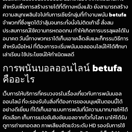
สำหรับเพื่อการสร้างรายได้ที่ดีทางหนึ่งแล้ว ยังสามารถสร้าง
ความสนุกเพลินใจไปกับการเชียร์กลุ่มที่ทำงานพนัน
betufa
จำพวกที่ซึ่งพูดได้ว่าลุ้นจนกระทั่งนั่งไม่ติดเก้าอี้ สั่งสม
ประสบการณ์ใช้ความทรหดอดทน ทำให้เกิดการบรรลุผลได้ใน
อนาคต วันนี้ทางพวกเราได้เก็บเอาเคล็ดลับและก็กรรมวิธีการ
สำหรับมือใหม่ ที่ต้องการจะเริ่มพนันบอลออนไลน์ให้ได้ศึกษา
เล่าเรียน ใช้ประโยชน์ให้กำเนิดผลดี
betufa
การพนันบอลออนไลน์
คืออะไร
เว็บการให้บริการที่ครบวงจรในเรื่องเกี่ยวกับการพนันบอล
ออนไลน์ ที่จะรองรับในสิ่งที่ต้องการของมนุษย์ในตอนนี้ได้
อย่างดีเยี่ยม ที่ได้เก็บเอาแบบการพนันที่มีความมากมายให้ได้
คัดเลือก เก็บการแข่งขันชิงชัยบอลจากทั่วทั้งโลก มาให้ได้รับ
ดูการถ่ายทอดสด ภาพเสียงชัดแจ๋วระดับ HD รองรับการใช้