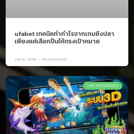
ufabet เทคนิคทำกำไรจากเกมยิงปลา
เพียงแค่เลือกปืนให้ตรงเป้าหมาย
July 16, 2026
No Comments
UNCATEGORIZED