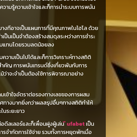
ความรู้ความเข้าใจและก็การนำระบบการพนัน
บางทีอาจเป็นแผนการที่มีคุณภาพในไฮโล ด้วย
งจำเป็นเป็นจำต้องสร้างสมดุลระหว่างการชำระ
้ผลตอบแทนโดยรวมลดน้อยลง
กับความเป็นไปได้และก็การวิเคราะห์ทางสถิติ
ำคัญ การพนันเทรนด์ซึ่งเกี่ยวพันกับการ
้ว่าจะจำเป็นต้องใช้การพิจารณาอย่าง
้ความเข้าใจอัตราต่อรองทางเลขของการผสม
ศทางมากยิ่งกว่าผลสรุปอื่นๆทางสถิติทำให้
นะในระยะยาว
ดีลเลอร์และก็เพื่อนฝูงผู้เล่น
ี ufabet
เป็น
รจำกัดการใช้จ่าย รวมทั้งการหยุดพักเมื่อ