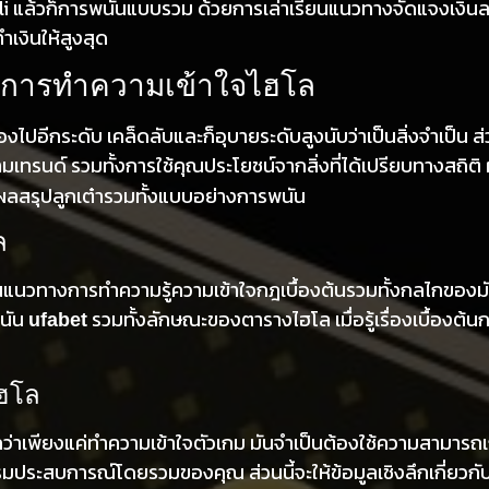
li แล้วก็การพนันแบบรวม ด้วยการเล่าเรียนแนวทางจัดแจงเงินล
เงินให้สูงสุด
พื่อการทำความเข้าใจไฮโล
ีกระดับ เคล็ดลับและก็อุบายระดับสูงนับว่าเป็นสิ่งจำเป็น ส่วนน
เทรนด์ รวมทั้งการใช้คุณประโยชน์จากสิ่งที่ได้เปรียบทางสถิติ ผ
ของผลสรุปลูกเต๋ารวมทั้งแบบอย่างการพนัน
ล
วทางการทำความรู้ความเข้าใจกฎเบื้องต้นรวมทั้งกลไกของมัน ส่
พนัน
รวมทั้งลักษณะของตารางไฮโล เมื่อรู้เรื่องเบื้องต้นก
ufabet
ฮโล
งกว่าเพียงแค่ทำความเข้าใจตัวเกม มันจำเป็นต้องใช้ความสามาร
ิมประสบการณ์โดยรวมของคุณ ส่วนนี้จะให้ข้อมูลเชิงลึกเกี่ยวกับ