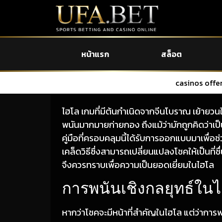
หน้าแรก
สล็อต
casinos offer a wide casino pn
ไฮโล เกมที่มีต้นกำเนิดจากจีนโบราณ เย้ายว
พนันมากมายก่ายกอง ถึงแม้ว่ามักถูกคิดว่าเป็
คู่มือที่ครอบคลุมนี้ได้รับการออกแบบมาเพื่อ
เคล็ดวิธีซึ่งสามารถเปลี่ยนแปลงโชคให้เป็นที
จึงควรทราบเพื่อความเป็นยอดเยี่ยมในไฮโล
การพนันเชิงกลยุทธ์ใน
หากว่าโชคจะมีหน้าที่สำคัญในไฮโล แต่ว่าการพ