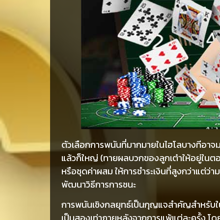
ตัวเลือกการพนันที่มากมายในไฮโลบางทีอาจม
แล้วก็ใหญ่ (ทายผลบวกของลูกเต๋าให้อยู่ในตอนที
หรือชุดค่าผสม ให้การชำระเงินที่สูงกว่าแต่ว
พัฒนาวิธีการการชนะ
การพนันเชิงกลยุทธ์เป็นกุญแจสำคัญสำหรับในกา
เป็นสองเท่าภายหลังจากการแพ้แต่ละครั้ง โดยมี