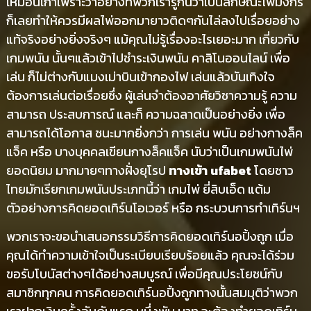
เหมือนเก่าเพราะว่าอย่างที่พวกเรารู้กันว่าเป็นลักษณะไพ่มังกร
ก็เลยทำให้ควรมีผลไพ่ออกมายาวติดๆกันไล่ลงไปเรื่อยอย่าง
แท้จริงอย่างยิ่งจริงๆ แม้คุณไม่รู้เรื่องอะไรเยอะมาก เกี่ยวกับ
เกมพนัน นั้นๆแล้วเข้าไปชำระเงินพนัน คาสิโนออนไลน์ เพื่อ
เล่น ก็ไม่ต่างกับแมงเม่าบินเข้ากองไฟ เล่นแล้วบันเทิงใจ
ต้องการเล่นต่อเรื่อยซึ่ง ผู้เล่นจำต้องอาศัยวิชาความรู้ ความ
สามารถ ประสบการณ์ และก็ ความฉลาดเป็นอย่างยิ่ง เพื่อ
สามารถได้โอกาส ชนะมากยิ่งกว่า การเล่น พนัน อย่างกางล็ค
แจ็ค หรือ บางบุคคลเขียนกางล็คแจ็ค นับว่าเป็นเกมพนันไพ่
ยอดนิยม มากมายๆทางฝั่งยุโรป
ทางเข้า ufabet
โดยชาว
ไทยมักเรียกเกมพนันประเภทนี้ว่า เกมไพ่ ยี่สิบเอ็ด แต้ม
ตัวอย่างการคิดยอดเทิร์นโอเวอร์ หรือ กระบวนการทำเทิร์นฯ
พวกเราจะขอนำเสนอกรรมวิธีการคิดยอดเทิร์นอปิ้งถูก เมื่อ
คุณได้ทำความเข้าใจเป็นระเบียบเรียบร้อยแล้ว คุณจะได้ร่วม
ขอรับโบนัสต่างๆได้อย่างสมบูรณ์ เพื่อมีคุณประโยชน์กับ
สมาชิกทุกคน การคิดยอดเทิร์นอปิ้งถูกทางนั้นสมมุติว่าพวก