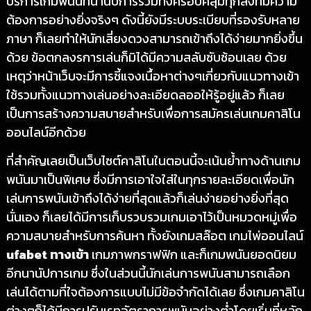
บริการเกมพนันที่นานัปการรวมทั้งครอบคลุมทุกสิ่งที่มีความ
ต้องการอย่างยิ่งจริงๆ ดังนี้ยังมีระบบระเบียบที่รองรับหลาย
ภาษา ก็เลยทำให้นักเสี่ยงดวงสามารถเข้าถึงได้ง่ายมากยิ่งขึ้น
ด้วย ข้อตกลงรการเล่นก็มิได้มีความสลับซับซ้อนเลย ด้วย
เหตุว่าหน้าเว็บจะมีการชี้แจงเนื้อหาต่างๆเกี่ยวกับแนวทางเข้า
ใช้รวมทั้งแนวทางเล่นอย่างละเอียดลออให้รู้อยู่แล้ว ก็เลย
เป็นการสร้างความสบายสำหรับเพื่อการสมัครเล่นเกมคาสิโน
ออนไลน์อีกด้วย
ที่สำคัญเลยเป็นเว็บไซต์คาสิโนในตอนนี้จะเน้นย้ำทางด้านเกม
พนันมาเป็นพิเศษ ซึ่งมีการเอาใจใส่ในทุกรายละเอียดเพื่อนัก
เล่นการพนันเข้าถึงได้ง่ายที่สุดแล้วก็เล่นง่ายอย่างยิ่งที่สุด
นั่นเอง ก็เลยได้มีการเก็บรวบรวมเกมเอาไว้เป็นหมวดหมู่เพื่อ
ความสบายสำหรับการค้นหา ทั้งยังเกมสล๊อต เกมไพ่ออนไลน์
ufabet ทางเข้า
เกมภาพกราฟฟิก และก็เกมพนันยอดนิยม
อีกนานัปการเกม ซึ่งในส่วนนี้นักเล่นการพนันสามารถเลือก
เล่นได้ตามที่ใจต้องการแบบไม่มีข้อจำกัดได้เลย ซึ่งเกมคาสิโน
ต่างๆก็ได้มีการปรับเรทอัตราการพนันอย่างต่ำโดยเริ่มที่หลัก