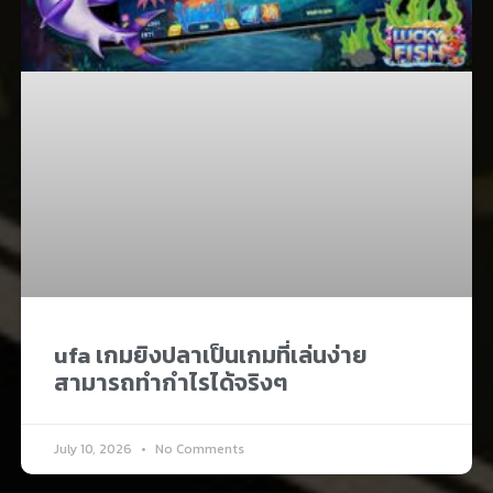
ufa เกมยิงปลาเป็นเกมที่เล่นง่าย
สามารถทำกำไรได้จริงๆ
July 10, 2026
No Comments