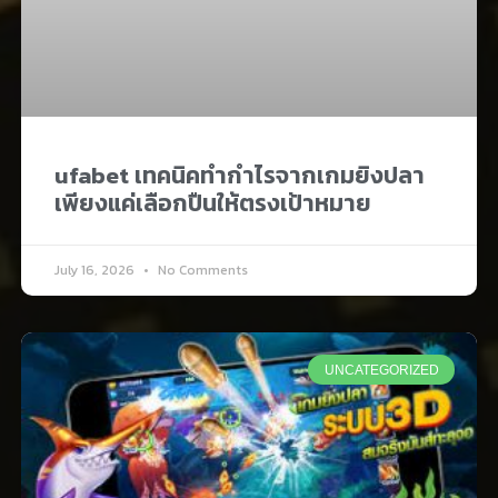
ufabet เทคนิคทำกำไรจากเกมยิงปลา
เพียงแค่เลือกปืนให้ตรงเป้าหมาย
July 16, 2026
No Comments
UNCATEGORIZED