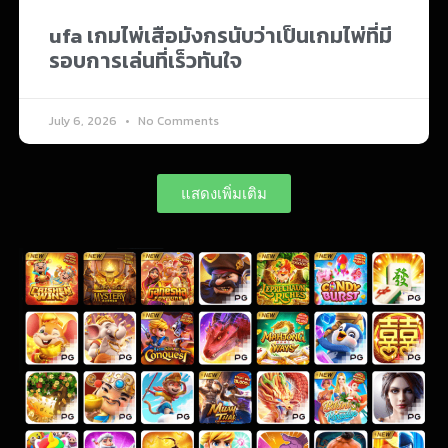
ufa เกมไพ่เสือมังกรนับว่าเป็นเกมไพ่ที่มี
รอบการเล่นที่เร็วทันใจ
July 6, 2026
No Comments
แสดงเพิ่มเติม