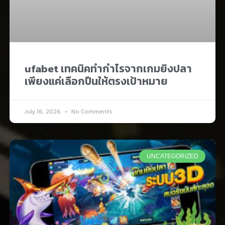
ufabet เทคนิคทำกำไรจากเกมยิงปลา
เพียงแค่เลือกปืนให้ตรงเป้าหมาย
July 16, 2026
No Comments
UNCATEGORIZED