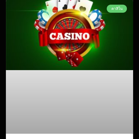
คาสิโน