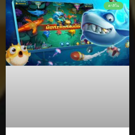
คาสิโน