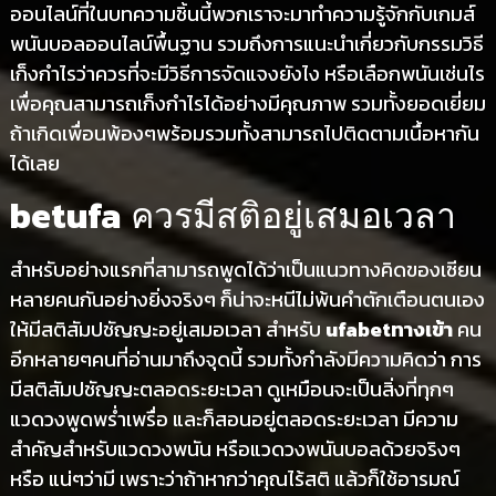
ออนไลน์ที่ในบทความชิ้นนี้พวกเราจะมาทำความรู้จักกับเกมส์
พนันบอลออนไลน์พื้นฐาน รวมถึงการแนะนำเกี่ยวกับกรรมวิธี
เก็งกำไรว่าควรที่จะมีวิธีการจัดแจงยังไง หรือเลือกพนันเช่นไร
เพื่อคุณสามารถเก็งกำไรได้อย่างมีคุณภาพ รวมทั้งยอดเยี่ยม
ถ้าเกิดเพื่อนพ้องๆพร้อมรวมทั้งสามารถไปติดตามเนื้อหากัน
ได้เลย
betufa
ควรมีสติอยู่เสมอเวลา
สำหรับอย่างแรกที่สามารถพูดได้ว่าเป็นแนวทางคิดของเซียน
หลายคนกันอย่างยิ่งจริงๆ ก็น่าจะหนีไม่พ้นคำตักเตือนตนเอง
ให้มีสติสัมปชัญญะอยู่เสมอเวลา สำหรับ
ufabetทางเข้า
คน
อีกหลายๆคนที่อ่านมาถึงจุดนี้ รวมทั้งกำลังมีความคิดว่า การ
มีสติสัมปชัญญะตลอดระยะเวลา ดูเหมือนจะเป็นสิ่งที่ทุกๆ
แวดวงพูดพร่ำเพรื่อ และก็สอนอยู่ตลอดระยะเวลา มีความ
สำคัญสำหรับแวดวงพนัน หรือแวดวงพนันบอลด้วยจริงๆ
หรือ แน่ๆว่ามี เพราะว่าถ้าหากว่าคุณไร้สติ แล้วก็ใช้อารมณ์