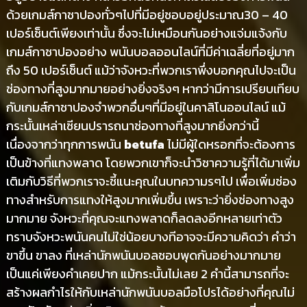
ด้วยเกมส์กาชาปองทั่วๆไปที่มีอยู่ชอบอยู่ประมาณ30 – 40
เปอร์เซ็นต์เพียงเท่านั้น ซึ่งจะไม่เหมือนกันอย่างแจ่มแจ้งกับ
เกมส์กาชาปองอย่าง พนันบอลออนไลน์ที่มีค่าเฉลี่ยที่อยู่มาก
ถึง 50 เปอร์เซ็นต์ แม้ว่าจังหวะที่พวกเราพึ่งบอกคุณไปจะเป็น
ช่องทางที่สูงมากมายอย่างยิ่งจริงๆ หากว่ามีการเปรียบเทียบ
กับเกมส์กาชาปองจำพวกอื่นๆที่มีอยู่ในคาสิโนออนไลน์ แม้
กระนั้นเหล่าเซียนปรารถนาช่องทางที่สูงมากยิ่งกว่านี้
เนื่องจากว่าทุกการพนัน
betufa
ไม่มีผู้ใดหรอกที่จะต้องการ
เป็นข้างที่แทงพลาด โดยพวกเขาก็จะนำวิชาความรู้ที่ได้มาเพิ่ม
เติมกับวิธีที่พวกเราจะชี้แนะคุณในบทความรๆไป เพื่อเพิ่มช่อง
ทางสำหรับการแทงให้สูงมากเพิ่มขึ้น เพราะว่ายิ่งช่องทางสูง
มากมาย จังหวะที่คุณจะแทงพลาดก็ลดลงอีกหลายเท่าตัว
ทราบจังหวะพนันคนไม่ใช่น้อยบางทีอาจจะมีความคิดว่า คำว่า
ขาขึ้น ขาลง ที่เหล่านักพนันบอลชอบพุดกันอย่างมากมาย
เป็นแค่เพียงคำเคยปาก แม้กระนั้นไม่เลย 2 คำนี้สามารถที่จะ
สร้างผลกำไรให้กับเหล่านักพนันบอลมือโปรได้อย่างที่คุณไม่