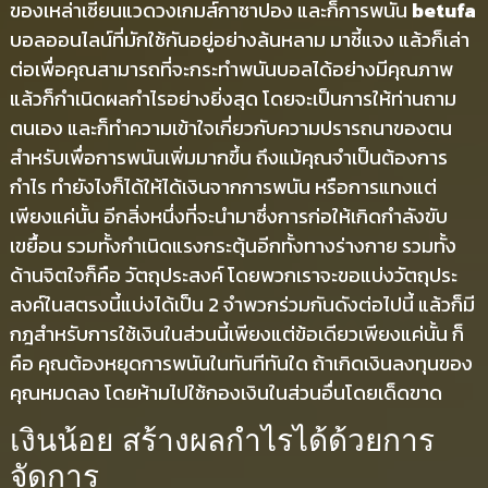
ของเหล่าเซียนแวดวงเกมส์กาชาปอง และก็การพนัน
betufa
บอลออนไลน์ที่มักใช้กันอยู่อย่างล้นหลาม มาชี้แจง แล้วก็เล่า
ต่อเพื่อคุณสามารถที่จะกระทำพนันบอลได้อย่างมีคุณภาพ
แล้วก็กำเนิดผลกำไรอย่างยิ่งสุด โดยจะเป็นการให้ท่านถาม
ตนเอง และก็ทำความเข้าใจเกี่ยวกับความปรารถนาของตน
สำหรับเพื่อการพนันเพิ่มมากขึ้น ถึงแม้คุณจำเป็นต้องการ
กำไร ทำยังไงก็ได้ให้ได้เงินจากการพนัน หรือการแทงแต่
เพียงแค่นั้น อีกสิ่งหนึ่งที่จะนำมาซึ่งการก่อให้เกิดกำลังขับ
เขยื้อน รวมทั้งกำเนิดแรงกระตุ้นอีกทั้งทางร่างกาย รวมทั้ง
ด้านจิตใจก็คือ วัตถุประสงค์ โดยพวกเราจะขอแบ่งวัตถุประ
สงค์ในสตรงนี้แบ่งได้เป็น 2 จำพวกร่วมกันดังต่อไปนี้ แล้วก็มี
กฎสำหรับการใช้เงินในส่วนนี้เพียงแต่ข้อเดียวเพียงแค่นั้น ก็
คือ คุณต้องหยุดการพนันในทันทีทันใด ถ้าเกิดเงินลงทุนของ
คุณหมดลง โดยห้ามไปใช้กองเงินในส่วนอื่นโดยเด็ดขาด
เงินน้อย สร้างผลกำไรได้ด้วยการ
จัดการ