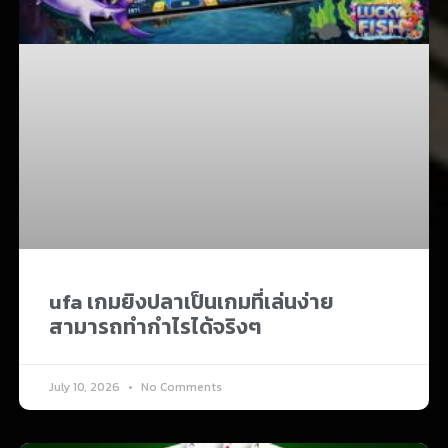
ufa เกมยิงปลาเป็นเกมที่เล่นง่าย
สามารถทำกำไรได้จริงๆ
July 10, 2026
No Comments