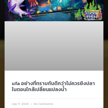
ufa อย่างที่ทราบกันดีกว่าไม่ควรยิงปลา
ในตอนใกล้เปลี่ยนแปลงน้ำ
July 17, 2026
No Comments