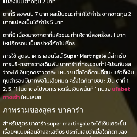
แปลงเป็น ขาดทุน 2 บาท
ตาที่5 ลงพนัน 7 บาท ผลเป็นชนะ ทำให้ได้กำไร จากขาดทุน 2
บาทแปลงเป็นได้กำไร 5 บาท
ตาที่6 เนื่องมาจากตาที่แล้วชนะ ทำให้ตานี้ลงครั้งละ 1 บาท
ใหม่อีกรอบ เป็นอย่างงี้ถัดไปเรื่อย
การใช้ สูตรบาคาร่าออนไลน์ Super Martingale นี้สำหรับ
การบริหารการวางเดิมพัน บาคาร่า ที่ทจะช่วยทำให้ประกันผล
ว่าจะได้เงินทุกคราวตาละ 1 หน่วย เมื่อใดก็ตามที่ชนะ แล้วก็เงิน
ทุนสำรองมีมากพอไม่เสียหมด ครั้งใดก็ตามชนะ เป็น ตาที่ 1,
2, 5, 11 ในตาต่อไปพวกเราจะเริ่มเงินพนันที่ 1 หน่วย
ufabet
ทางเข้า
ใหม่เสมอ
ภาพรวมของสูตร บาคาร่า
สำหรับสูตร บาคาร่า super martingale จะได้เงินเยอะขึ้น
เรื่อยๆแบบค่อนข้างจะเสถียร ประกันเลยว่าเมื่อใดก็ตามลง