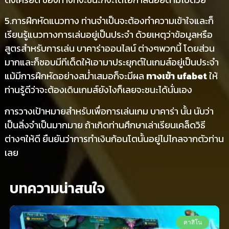
5.การฝึกหัดแนวทาง ท่านจำเป็นจะต้องทำความเข้าใจและก็
เรียนรู้แนวทางการเล่นอยู่เป็นประจำ ด้วยเหตุว่าข้อมูลหรือ
สูตรสำหรับการเล่น บาคาร่าออนไลน์ ต่างๆพวกนี้ โดยส่วน
มากและก็ชอบมีทีเด็ดให้เอามาประยุกต์ในเกมส์อยู่เป็นประจำ
แม้มีการฝึกหัดอย่างสม่ำเสมอก็จะมีผล
ทางเข้า ufabet
ให้
ท่านรู้ดีว่าจะต้องเดินเกมส์ยังไงก็เลยจะชนะได้นั่นเอง
การวางเป้าหมายสำหรับเพื่อการเล่นเกม บาคาร่า นั้น นับว่า
เป็นสิ่งจำเป็นมากมาย ถ้าเกิดท่านศึกษาเล่าเรียนเคล็ดวิธี
ต่างๆให้ดี ยืนยันว่าการทำเงินก้อนโตนั้นอยู่ไม่ไกลจากตัวท่าน
เลย
บทความน่าสนใจ
คาสิโน