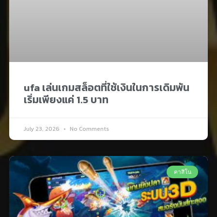
ufa เล่นเกมสล็อตที่ใช้เงินในการเดิมพัน
เริ่มเพียงแค่ 1.5 บาท
July 23, 2026
No Comments
คาสิโน