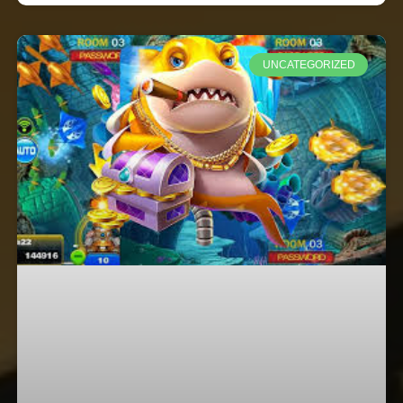
UNCATEGORIZED