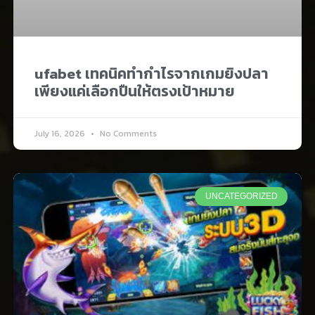
ufabet เทคนิคทำกำไรจากเกมยิงปลา
เพียงแค่เลือกปืนให้ตรงเป้าหมาย
July 16, 2026
No Comments
UNCATEGORIZED