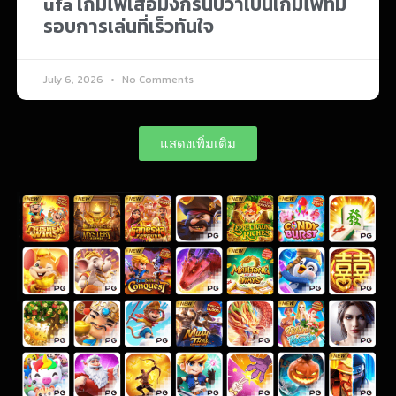
ufa เกมไพ่เสือมังกรนับว่าเป็นเกมไพ่ที่มี
รอบการเล่นที่เร็วทันใจ
July 6, 2026
No Comments
แสดงเพิ่มเติม