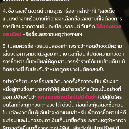
4. ซื้อ เลขเด็ดงวดนี้ ตามสูตรหรือจากสำนักที่ให้เลขเด็ด
แม่นๆต่างๆหรือบางทีก็อาจจะเลือกซื้อเลขตามที่ใจต้องการ
การตีเลขจากความฝัน ทะเบียนรถยนต์ วันเกิด
วิธีแทงหวย
ออนไลน์
หรือซื้อเลขจากเหตุต่างๆฯลฯ
5. ไม่สมควรซื้อหวยแบบสองเท่า เพราะว่าค่อนข้างจะมีความ
เสี่ยงต่อการหมดตัวสูงมากมาย และก็อย่าไปตั้งความหวังว่า
การซื้อหวยนั้นจะมีผลให้คุณสามารถร่ำรวยได้แบบข้ามคืน แม้
คิดอย่างนี้ รับประกันว่าหมดตูดอย่างไม่ต้องสงสัย
อย่างไรก็ตามการซื้อเลขเด็ดบางครั้งก็อาจจะเป็นเพียงแค่
หนึ่งลู่ทางซึ่งสามารถทำให้ผู้เล่นร่ำรวยได้ แม้กระนั้นอย่างที่
บอกไปข้างต้นว่า
แทงหวยออนไลน์ไม่มีขั้นต่ำ
ไม่มีผู้ใดใคร
บนโลกที่จะถูกหวยทุกงวดได้ ดังนั้น ก่อนที่จะผู้เล่นจะซื้อหวย
ในแต่ละงวดนั้น ผู้เล่นน่าจะคิดแผนสำหรับเพื่อการซื้อหวยให้ดี
ซะก่อน และไม่ควรจะเอาเงินเก็บมาซื้อด้วย เพราะเหตุว่าหากว่า
ผิดรางวัลขึ้นมาก็อาจจะก่อให้ผู้เล่นเสียตังค์ไปโดยไร้ผลได้