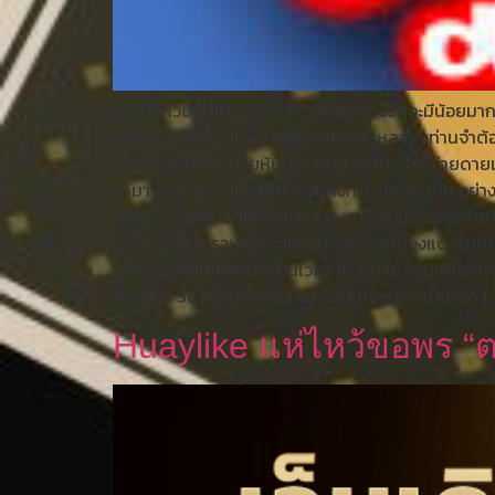
การซื้อหวยหุ้นไทยนั้น จังหวะที่จะถูกรางวัลจะมีน้อยมา
เสี่ยงดวงเลยก็ว่าได้ น่าเชื่อว่านักพนันหลายๆท่านจ
จะเข้ามาพนันกับหวยหุ้นนั้นมันไม่ได้เป็นอะไรที่ง่ายดาย
สามารถสร้างความระทึกใจรวมทั้งท้าได้เหมือนกัน อย่างกา
พนันนี้ ก็ยังเป็นอีกนึ่งประเภทของการพนันที่ยังคงสา
เคล็ดวิธีต่างๆรวมถึงความสามารถพิเศษของแต่ละบุคคลด้
SET50 รอบเปิดตลาดเป็นเวลา 10.00 น. รอบเที่ยงตรง จะ
แรกของ SET รวมทั้ง SET50 รอบเปิดตลาดเป็นวลา [
Huaylike แห่ไหว้ขอพร “