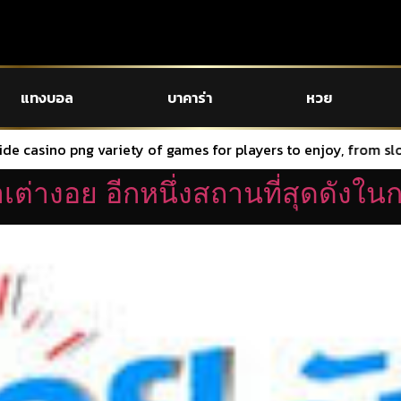
แทงบอล
บาคาร่า
หวย
games for players to enjoy, from slot machines to table game
ต่างอย อีกหนึ่งสถานที่สุดดังใ