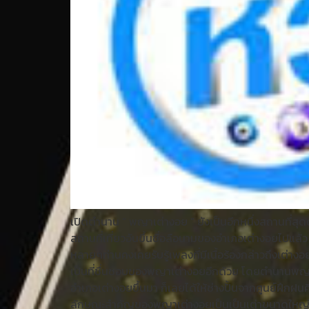
เปิดตำนาน “ พญาเต่างอย ” ยังเป็นอีกหนึ่งสถานที่สุ
สถานที่เที่ยวอันขึ้นชื่อลือนามของอำเภอเต่างอยไปแล้ว แ
หลายๆท่านคงเคยรับรู้เพลงที่มีเนื้อร้องกล่าวถึงเต่า
เป็นที่ชื่นชอบของพญาเต่างอยอีกด้วย โดยตำนานพญาเต่
อำเภอเต่างอยขึ้นมา ก็เลยได้ให้ช่างปั้นจากศูนย์ฝึก
ลักษณะสำคัญของพญาเต่างอยเป็นเป็นเต่าขนาดใหญ่ เ