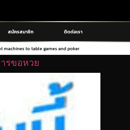
สมัครสมาชิก
ติดต่อเรา
s and poker
นการขอหวย