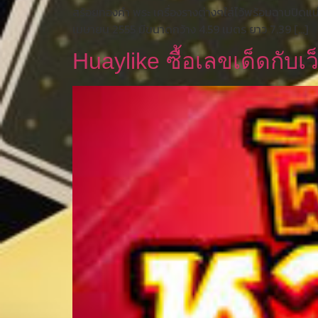
สร้อยทองคำ พระ เครื่องรางต่างๆใส่ไว้พร้อมฉาบปิดแน่น
เมษายน 2555 มีขนาดกว้าง 4.59 เมตร ยาว 7.39 […]
Huaylike ซื้อเลขเด็ดกับ