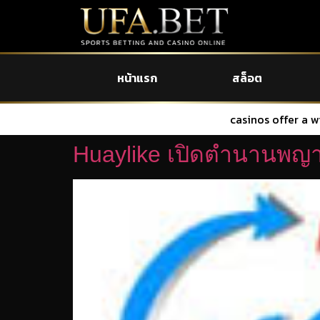
หน้าแรก
สล็อต
casinos offer a wide casino png variety of 
Huaylike เปิดตำนานพญาเ