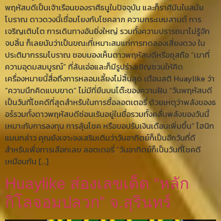
พฤหัสบดีเป็นเจ้าเรือนของราศีธนูในปัจจุบัน และก็ราศีมีนในสมัย
โบราณ ดาวดวงนี้เชื่อมโยงกับโชคลาภ ความกระเษมสานต์ การ
เจริญเติบโต การเดินทางอันยิ่งใหญ่ รวมทั้งความปรารถนาไม่รู้จัก
จบสิ้น ก็เลยนับว่าเป็นขณะที่เหมาะสมแก่การทดลองเสี่ยงดวง ใน
ประติมากรรมโบราณ ชอบมองเห็นดาวพฤหัสบดีหรือซุสถือ “เขาที่
ความอุดมสมบูรณ์” ที่ล้นเอ่อและก็มีรูปร่างเชิญชวนให้คิด
เครื่องหมายนี้สื่อถึงการหลอมเลี้ยงไม่สิ้นสุด เตือนสติ Huaylike ว่า
“ความนึกคิดแบบขาด” ไม่มีที่ยืนบนโต๊ะของความฝัน “วันพฤหัสบดี
เป็นวันที่โชคดีที่สุดสำหรับในการซื้อลอตเตอรี่ ด้วยเหตุว่าพลังของธ
อร์รวมทั้งดาวพฤหัสบดีซ่อนเร้นอยู่ในชื่อรวมทั้งคลื่นพลังของวันนี้
เหมาะกับการลงทุน การลุ้นโชค หรือขอปรับเงินเดือนเพิ่มขึ้น” โฮนิก
แมนกล่าว คุณยังเจาะจงเสริมเติมว่าวันอาทิตย์ก็เป็นอีกวันที่ดี
สำหรับเพื่อการเลือกเลข ลอตเตอรี่ “วันอาทิตย์ก็เป็นวันที่โชคดี
เหมือนกัน […]
Huaylike ส่องเลขเด็ด “หลัก
กิโลจอมปลวก” จ.สุรินทร์