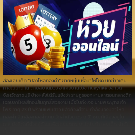
ส่องเลขเด็ด “ปลาไหลทองคำ” ชายหนุ่มเชื่อมาให้โชค นักข่าวเดิน
ทางไปบ้าน ใน ตำบลบ้านม่วง อำเภอบ้านโป่ง Huaylike จังหวัด
จังหวัดราชบุรี ข้างหลังได้รับแจ้งว่า ราษฎรออกหาปลาตอนกลางดึก
เจอปลาไหลสีทองสัมฤทธิ์สวยงาม เมื่อไปถึงเจอ นายพระพุทธเจ้า
โพธิ อายุ 23 ปี พร้อมแฟนสาว แล้วก็วงศ์วาน กำลังมองปลาไหล
ทองคำ สีเหลืองทองคำงาม วัดลำตัวยาวราว 91 ซม. ที่เลี้ยงอยู่ใน
กะละมังสีดำที่ตั้งอยู่ด้านหลังรถยนต์กระบะ โตโยต้า เลขเด็ด ลำดับ
ที่ทะเบียน บร 6881 จังหวัดราชบุรี นายรุ่งฤทัย สร้อยอากาศ อายุ