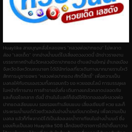
Huaylike สายบุญหลั่งไหลขอพร “หลวงพ่อปากแดง” ไม่พลาด
ส่อง “เลขเด็ด” จากอ่างน้ำมนต์ไปเสี่ยงดวงงวดนี้ นักข่าวรายงาน
บรรยากาศข้างในวัดหลวงบิดาปากแดง ตำบลบ้านใหญ่ อำเภอเมือง
จังหวัดจังหวัดนครนายก ได้มีนักท่องเที่ยวเดินทางมากมายราบไหว้
สักการะบูชาขอพร “หลวงพ่อปากแดง ศักดิ์สิทธิ์” เพื่อความเป็น
มงคลให้กับตนเองรวมทั้งครอบครัว ขอ หวยออนไลน์ การบรรลุผล
ในหน้าที่การงาน การค้าขายมั่งคั่ง เดินทางแคล้วคลาดปลอดภัย
และก็ขอโชคลาภ ดังนี้ ด้านในโบสถ์ก็ยังมีให้ปิดทององค์หลวงพ่อ
ปากแดงเลียนแบบ รอยรอยเท้าเลียนแบบ เสี่ยงเซียมซี หวย และก็
ประพรมน้ำมนต์ด้วยตัวเองในอ่างน้ำมนต์ขนาดใหญ่ เพื่อความเป็น
มงคล แล้วก็ที่พลาดมิได้เป็นส่องเลขน้ำตาเทียนในอ่างน้ำมนต์ ซึ่ง
มองเห็นเป็นเลข Huaylike 508 เล็กน้อยข้าราชการได้นำขึ้นมาวาง