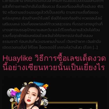
ไว้ภายในพาน ให้คนที่ประทับใจสำหรับการเสี่ยงดวงได้มองกันชัดๆ
แล้วก็ถ่ายภาพนำกลับไปเสี่ยงดวง ซึ่งเลขที่มองเห็นก็จะมีเลข 458,
92 หรือตามแต่จะมองดูแล้วตีเป็นเลขกัน ตามความเชื่อถือของ
แต่ละบุคคล ส่วนข้างหน้าโบสถ์ ยังมีให้ลอดท้องช้าง หวยออนไลน์
เสริมมงคล รวมทั้งขอพรองค์ท้าวเวสสุวรรณ ที่บรรดาสายมูต่างก็
มาขอการบรรลุเป้าหมายสมหวัง และได้โชคกันมาแล้วนับไม่ถ้วน
รวมทั้งจุดพักผ่อนหย่อนใจเพลินใจให้อาหารปลาในลำคลอง
ธรรมชาติ ก่อนกลับก็แวะประพรมน้ำมนต์ เจิมหน้าผาก เจิมฝ่ามือ
เปิดดวงคนมั่งมี ให้โชค ล็อตเตอร์รี่ เคราะห์สว่างไสว มีโชค […]
Huaylike วิธีการซื้อเลขเด็ดงวด
นี้อย่างเซียนหวยนั้นเป็นเยี่ยงไร