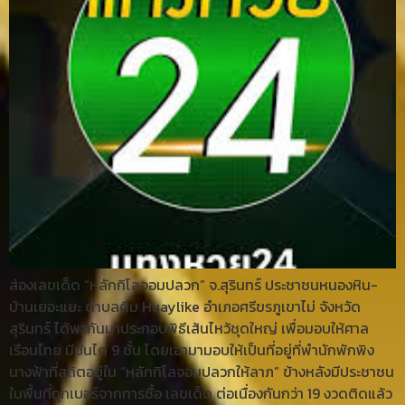
ส่องเลขเด็ด “หลักกิโลจอมปลวก” จ.สุรินทร์ ประชาชนหนองหิน-
บ้านเยอะแยะ ตำบลตึม Huaylike อำเภอศรีขรภูเขาไม่ จังหวัด
สุรินทร์ ได้พากันมาประกอบพิธีเส้นไหว้ชุดใหญ่ เพื่อมอบให้ศาล
เรือนไทย มีบันได 9 ชั้น โดยเอามามอบให้เป็นที่อยู่ที่พำนักพักพิง
นางฟ้าที่สถิตอยู่ใน “หลักกิโลจอมปลวกให้ลาภ” ข้างหลังมีประชาชน
ในพื้นที่ถูกเบอร์จากการซื้อ เลขเด็ด ต่อเนื่องกันกว่า 19 งวดติดแล้ว