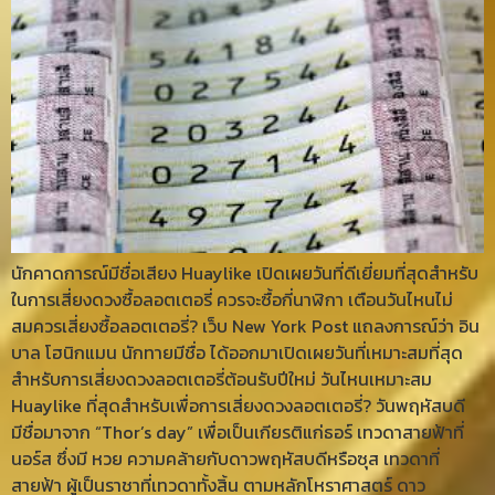
นักคาดการณ์มีชื่อเสียง Huaylike เปิดเผยวันที่ดีเยี่ยมที่สุดสำหรับ
ในการเสี่ยงดวงซื้อลอตเตอรี่ ควรจะซื้อกี่นาฬิกา เตือนวันไหนไม่
สมควรเสี่ยงซื้อลอตเตอรี่? เว็บ New York Post แถลงการณ์ว่า อิน
บาล โฮนิกแมน นักทายมีชื่อ ได้ออกมาเปิดเผยวันที่เหมาะสมที่สุด
สำหรับการเสี่ยงดวงลอตเตอรี่ต้อนรับปีใหม่ วันไหนเหมาะสม
Huaylike ที่สุดสำหรับเพื่อการเสี่ยงดวงลอตเตอรี่? วันพฤหัสบดี
มีชื่อมาจาก “Thor’s day” เพื่อเป็นเกียรติแก่ธอร์ เทวดาสายฟ้าที่
นอร์ส ซึ่งมี หวย ความคล้ายกับดาวพฤหัสบดีหรือซุส เทวดาที่
สายฟ้า ผู้เป็นราชาที่เทวดาทั้งสิ้น ตามหลักโหราศาสตร์ ดาว