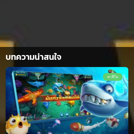
40 ปี เผยออกมาว่า เมื่อตอนตกดึกราว 22.30 น. ของคืนวันที่ 24
ตุลาคม63 ก่อนหน้านี้ที่ผ่านมา ล็อตเตอร์รี่ ตนได้ออกไปพบปลาที่
บ่อน้ำกระจับ อยู่ในกลุ่มที่ ตำบลบ้านม่วง อำเภอบ้านโป่ง ซึ่งเป็น
บ่อน้ำใหญ่ที่อยู่แถวบ้าน เพื่อนำมาเป็นของกิน จนกระทั่งใกล้เวลา
เที่ยงคืน ไปพบปลามีดวงตาประกายแสงสว่างเป็นสีแดง ซึ่งกระทบ
กับไฟฉายนอนอยู่ในกอผักบุ้งขอบสระ […]
บทความน่าสนใจ
คาสิโน