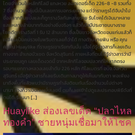
โดยจำนวนในหลักกิโลมี แทงหวย ลอตเตอรี่เด็ด 226-8 -8 รวมทั้ง
7 ซึ่งจำนวนกลุ่มนี้เป็นเลขการบอกระยะทาง แต่ว่าราษฎรได้จับนำไป
ซื้อสลากกินแบ่งและก็ถูกรางวัลกันหลายราย รับโชคได้เงินมาหลาย
แสนหลายล้านบาทกันอย่างยิ่งจริงๆ แล้วก็ยังมีประชาชนบางราย
โชคดีถูกรางวัลที่ 1 รับ 12 ล้านบาท ซึ่งเป็นชาวจังหวัดขอนแก่นแล้วก็
เปลี่ยนเป็นคนรวยในพริบตาเลยก็ว่าได้ ทางด้านนายพิน หรือ คุณ
ครูพิน Huaylike ที่ราษฎรเขาเรียกกันนั้น เมื่อได้รู้ข่าวสารก็เลยเดิน
ทางจาก อำเภอบัวเชด จังหวัดสุรินทร์ ภายหลังที่ตนได้รู้ข่าวสารว่ามี
ประชาชนถูก เลขเด็ดงวดนี้ จากหลักกิโลจอมปลวกที่ให้ลาภตรง
รอบๆแยกทางหลวงเลขลำดับ 226 หลัก กิโลเมตรที่ อบจ.จังหวัด
สุรินทร์ เมื่อรู้ข่าวสารก็เลยรีบเดินทางมาดูให้เห็นมากับตา พอเพียง
มาถึงพื้นที่แล้วพบว่ามีราษฎรกำลังติชมกันเรื่องจำนวนไปต่างๆ
นานา บ้างก็ว่าเป็นเลขนั้นเลขนี้ ตนก็เลยเข้าไปดูและประกอบพิธีดังที่
ตนได้เรียนมา […]
Huaylike ส่องเลขเด็ด “ปลาไหล
ทองคำ” ชายหนุ่มเชื่อมาให้โชค