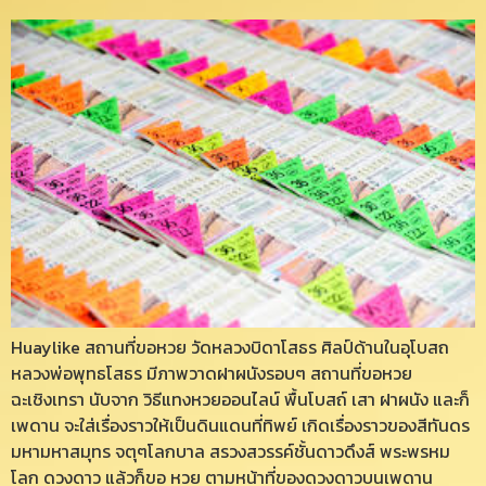
Huaylike สถานที่ขอหวย วัดหลวงบิดาโสธร ศิลป์ด้านในอุโบสถ
หลวงพ่อพุทธโสธร มีภาพวาดฝาผนังรอบๆ สถานที่ขอหวย
ฉะเชิงเทรา นับจาก วิธีแทงหวยออนไลน์ พื้นโบสถ์ เสา ฝาผนัง และก็
เพดาน จะใส่เรื่องราวให้เป็นดินแดนที่ทิพย์ เกิดเรื่องราวของสีทันดร
มหามหาสมุทร จตุๆโลกบาล สรวงสวรรค์ชั้นดาวดึงส์ พระพรหม
โลก ดวงดาว แล้วก็ขอ หวย ตามหน้าที่ของดวงดาวบนเพดาน