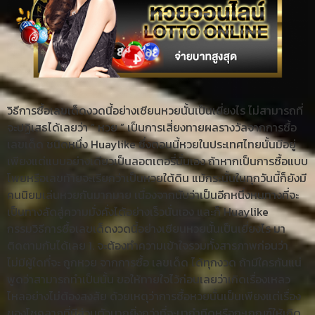
วิธีการซื้อเลขเด็ดงวดนี้อย่างเซียนหวยนั้นเป็นเยี่ยงไร ไม่สามารถที่
จะปฏิเสธได้เลยว่า “ หวย ” เป็นการเสี่ยงทายผลรางวัลจากการซื้อ
เลขเด็ด ชนิดหนึ่ง Huaylike ซึ่งตอนนี้หวยในประเทศไทยนั้นมีอยู่
เพียงแต่แบบอย่างเดียวเป็นลอตเตอรี่นั่นเอง ถ้าหากเป็นการซื้อแบบ
โพยหรือเลขท้ายจะเรียกว่าเป็นหวยใต้ดิน แม้กระนั้นในทุกวันนี้ก็ยังมี
คนนิยมเล่นหวยกันมากมาย เนื่องจากนับว่าเป็นอีกหนึ่งหนทางที่จะ
เป็นทางลัดสู่ความมั่งคั่งได้อย่างเร็วนั่นเอง และก็ Huaylike
กรรมวิธีการซื้อเลขเด็ดงวดนี้อย่างเซียนหวยนั้นเป็นเยี่ยงไร มา
ติดตามกันได้เลย 1. จะต้องทำความเข้าใจรวมทั้งสารภาพก่อนว่า
ไม่มีผู้ใดที่จะ ถูกหวย จากการซื้อ เลขเด็ด ได้ทุกงวด ถ้ามีใครกันแน่
พูดว่าสามารถทำเป็นนั้น ขอให้ทายใจไว้ก่อนเลยว่าเกิดเรื่องเหลว
ไหลอย่างไม่ต้องสงสัย ด้วยเหตุว่าการซื้อหวยนั้นเป็นเพียงแต่เรื่อง
ของโชคลาภที่มีส่วนตัวมากยิ่งกว่าที่จะมากำทีดหรือกะเกณฑ์ให้เกิด