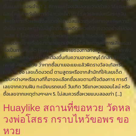
ขึ้นแบบเป็นประจำได้ 2. คิดแผนเรื่องเงินลงทุนว่ามีกำลัง วิธีแทงหวย
ออนไลน์ สำหรับในการซื้อ หวยเด็ด เท่าไร ควรจะแบ่งหรือระบุเงิน
สำหรับการซื้อหวยแต่ละงวดให้ดี ไม่สมควรทุ่มซื้อมากจนเกินความ
จำเป็น เพราะเหตุว่าไม่มีผู้ใดที่จะโชคดีถูกหวยได้ทุกงวดอย่างไม่ต้อง
สงสัย 3. ไม่สมควรลงทุนซื้อหวยน้อยชุด แม้กระนั้นควรจะ
กระจัดกระจายซื้อให้มากมายชุดเข้าไว้ เพื่อเป็นการลดการเสี่ยงรวม
ทั้งเป็นการกระจัด Huaylike กระจายช่องทางที่จะถูกรางวัลมากเพิ่ม
ขึ้นด้วยนั่นเอง แต่ว่าก็จะต้องขึ้นกับความอาจหาญได้กล้าเสียของ
เพศผู้เล่นเองด้วย ว่าหากซื้อมาเยอะแยะแล้วผิดรางวัลจะท้อหรือ
เปล่า 4. ซื้อ เลขเด็ดงวดนี้ ตามสูตรหรือจากสำนักที่ให้เลขเด็ด
แม่นๆต่างๆหรือบางทีก็อาจจะเลือกซื้อเลขตามที่ใจต้องการ การตี
เลขจากความฝัน ทะเบียนรถยนต์ วันเกิด วิธีแทงหวยออนไลน์ หรือ
ซื้อเลขจากเหตุต่างๆฯลฯ 5. ไม่สมควรซื้อหวยแบบสองเท่า […]
Huaylike สถานที่ขอหวย วัดหล
วงพ่อโสธร กราบไหว้ขอพร ขอ
หวย