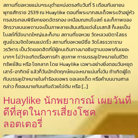
สถานที่ขอหวยแม่นๆระบุตำแหน่งตรงกับวันที่ 5 เดือนกันยายน
พุทธศักราช 2539 ณ Huaylike ตอนที่พระบาทสมเด็จพระเจ้าอยู่หัว
ทรงประกอบพิธียกยอดฉัตรทอง เหนือมณฑปโบสถ์ และก็ภาพของ
จักรวาลบนเพดานจะเป็นภาพลายเส้นเสริมแต่งโมเสกสี ก็เลยเป็น
โบสถ์ที่มีขนาดใหญ่และก็งาม สถานที่ขอหวย วัดหลวงบิดาโสธร
ศูนย์รวมจิตใจคนแปดริ้ว สถานที่ขอหวยมีชื่อ วัดโสธรวราราม
วรวิหาร เป็นวัดยอดฮิตที่มีผู้คนเดินทางมาอธิษฐานขอพรกันเยอะ
มากๆ ไม่ว่าจะเกิดเรื่องการค้า สุขภาพ การบรรลุเป้าหมายในชีวิต
ทรัพย์สิน หรือ โชคลาภ โดย Huaylike เฉพาะอย่างยิ่งตอนวันหยุด
เสาร์-อาทิตย์ แล้วก็วันนักขัตฤกษ์คนจะหนาแน่นทั้งวัน ถ้าเกิดผู้ใด
กันบรรลุเป้าหมายในคำร้องขอพร ขอเลขเด็ด หรือคำบนบานศาล
กล่าว ก็ชอบมาแก้บนกันด้วยไข่ต้ม หรือ […]
Huaylike นักพยากรณ์ เผยวันที่
ดีที่สุดในการเสี่ยงโชค
ลอตเตอรี่