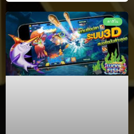
คาสิโน