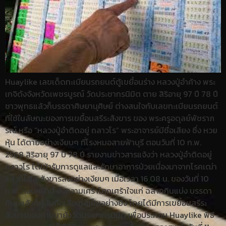
Huaylike เลขเด็ดทะเบียนรถยนต์ตู้เขยื้อนร่าง หลวงปู่อำค้าง พระ
เกจิดังจังหวัดเพชรบูรณ์ วัดประชากรนิมิต ตาย สิริอายุ 97 ปี 78 ปี
ชาวพุทธแล้วก็บรรดาศิษยานุศิษย์ ต่างสนใจกับเลขทะเบียนรถยนต์
ที่ใช้ในลัษณะของการเขยื้อนสรีระสังขาร ของ พระครูอดุลย์พัชราภ
รณ์ หรือ “หลวงปู่อำติดอยู่ ถลาวโร” พระอาจารย์มีชื่อเสียง ซึ่ง หวย
หุ้น ได้ตายอย่างเงียบๆ ที่โรงหมอสายฟ้าบุรี ตอนวันที่ 10 ก.พ.
2568 สิริอายุ 97 ปี 78 ปี รายงานข่าวสารแจ้งว่า หลวงปู่อำติดอยู่
ถลาวโร ได้เข้ารับการดูแลและรักษาอาการป่วยเนื่องมาจากโรคเฒ่า
แล้วก็ได้ละสังขารลงอย่างเงียบๆ เมื่อเวลา 16.08 น. ของวันที่ 10
ก.พ. ก่อนหน้านี้ ยังความเศร้าโศกเศร้าใจแก่ ฉลากกินแบ่ง บรรดา
ศิษย์แล้วก็ผู้นับถือเลื่อมใสเป็นอย่างยิ่ง โดยได้มีการเขยื้อนสรีระ
สังขารของท่านมายังวัดประชากรนิมิต เพื่อประกอบ Huaylike พิธี