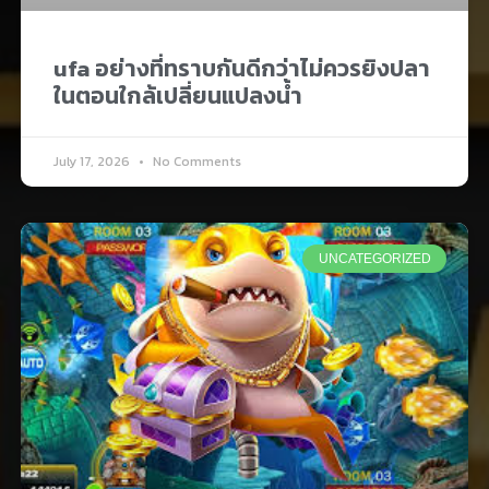
ufa อย่างที่ทราบกันดีกว่าไม่ควรยิงปลา
ในตอนใกล้เปลี่ยนแปลงน้ำ
July 17, 2026
No Comments
UNCATEGORIZED