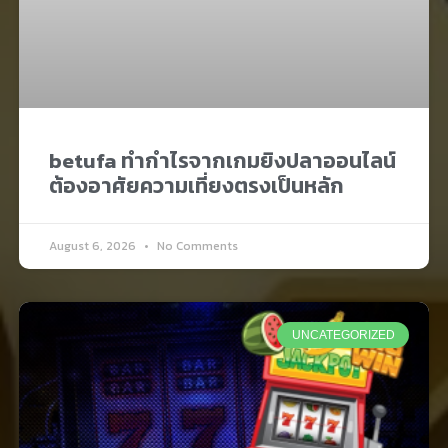
betufa ทำกำไรจากเกมยิงปลาออนไลน์
ต้องอาศัยความเที่ยงตรงเป็นหลัก
August 6, 2026
No Comments
UNCATEGORIZED