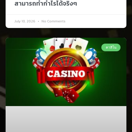
สามารถทำกำไรได้จริงๆ
July 10, 2026
No Comments
คาสิโน