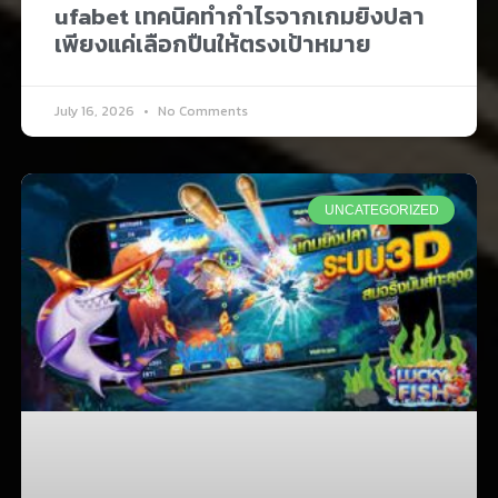
ufabet เทคนิคทำกำไรจากเกมยิงปลา
เพียงแค่เลือกปืนให้ตรงเป้าหมาย
July 16, 2026
No Comments
UNCATEGORIZED