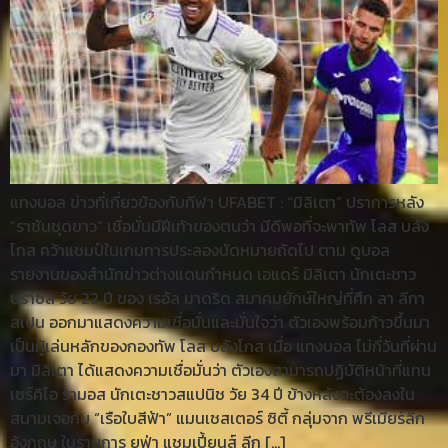
แทงบอล ข่าวที่เกี่ยวข้องกับกีฬา UFABET : “มิลิเตา” ปราการหลัง
“ราชันชุดขาว” เชื่อมั่นมีฝีเท้าของตนว่า มีดีพอที่จะพาทัพ โลส บลัง
โกส คว้าแชมป์ในเกมการประลองนัดหมายถัดไป ตาม ดูบอล
รายงานของสำนักข่าวต่างแดนกำหนด เอแดร์ มิลิเตา นักเตะชาว
บราซิล วัย 22 ปี ของ เรอัล มาดริด สมาคมยักษ์ใหญ่ที่ศึก ลา ลีกา
สเปน ออกมาแสดงความเชื่อมั่นและมั่นใจว่า ตัวเองพร้อมก้าวขึ้นมา
เป็นผู้เล่นหลักของกองทัพ โลส บลังโกส เมื่อ แทงบอล ไม่กี่วันที่ผ่าน
มา มิลิเตา ได้แสดงความเชื่อมั่นว่า ตัวเองสามารถปฏิบัติหน้าที่แทน
เซร์คิโอ รามอส นักเตะชาวสแปนิช วัย 34 ปี ข้างหลังจะต้องลงใน
สนามเจอกับ “เรือใบสีฟ้า” แมนเชสเตอร์ ซิตี้ กลุ่มจาก พรีเมียร์ลีก
อังกฤษ ในรายการ ยูฟ่า แชมเปี้ยนส์ ลีก […]