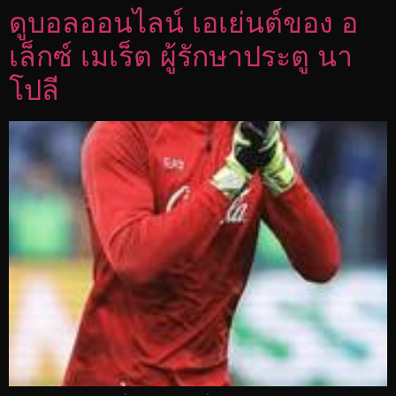
ดูบอลออนไลน์ เอเย่นต์ของ อ
เล็กซ์ เมเร็ต ผู้รักษาประตู นา
โปลี