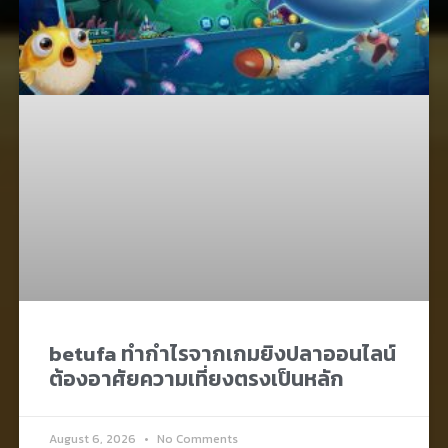
betufa ทำกำไรจากเกมยิงปลาออนไลน์
ต้องอาศัยความเที่ยงตรงเป็นหลัก
August 6, 2026
No Comments