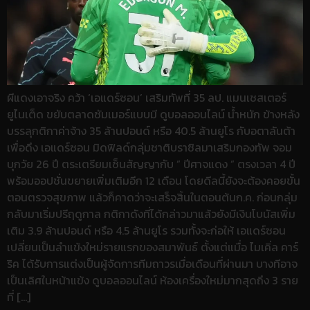
ผีแดงเอาจริง คว้า ‘เอแดร์ซอน’ เสริมทัพที่ 35 ลป. แมนเชสเตอร์
ยูไนเต็ด ขยับตลาดซัมเมอร์แบบมี ดูบอลออนไลน์ น้ำหนัก ข้างหลัง
บรรลุกติกาค่าจ้าง 35 ล้านปอนด์ หรือ 40.5 ล้านยูโร กับอตาลันต้า
เพื่อดึง เอแดร์ซอน มิดฟิลด์กลุ่มชาติบราซิลมาเสริมกองทัพ จอม
บุกวัย 26 ปี ตระเตรียมเซ็นสัญญากับ ” ปีศาจแดง ” ตรงเวลา 4 ปี
พร้อมออปชั่นขยายเพิ่มเติมอีก 12 เดือน โดยดีลนี้ยังจะต้องคอยขั้น
ตอนตรวจสุขภาพ แล้วก็คาดว่าจะเสร็จสิ้นในตอนต้นก.ค. ก่อนกลุ่ม
กลับมาเริ่มปรีฤดูกาล กติกาดังที่ได้กล่าวมาแล้วยังมีเงินโบนัสเพิ่ม
เติม 3.9 ล้านปอนด์ หรือ 4.5 ล้านยูโร รวมทั้งจะก่อให้ เอแดร์ซอน
เปลี่ยนเป็นลำแข้งใหม่รายแรกของสมาพันธ์ ตั้งแต่แมื่อ ไมเคิ่ล คาร์
ริค ได้รับการแต่งเป็นผู้จัดการทีมถาวรเมื่อเดือนที่ผ่านมา บางทีอาจ
เป็นเลิศในหน้าแข้ง ดูบอลออนไลน์ ห้องเครื่องใหม่มากสุดถึง 3 ราย
ที่ […]