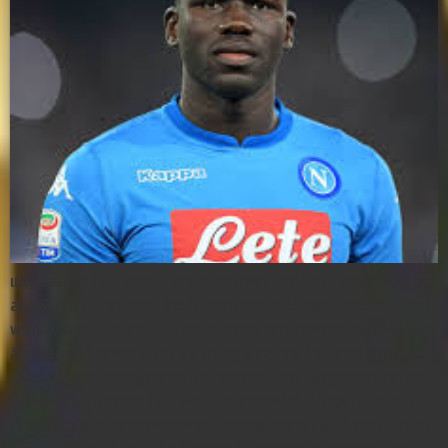
แทงบอลออนไลน์ ข่าวที่เกี่ยวข้องกับกีฬา UFABET : กระดานบริหาร
สมาพันธ์ แมนเชสเตอร์ ซิตี้ ได้ออกมาการันตีเสียงหนักแน่นแล้วว่า
พวกเขาพร้อมที่จะชำระเงิน สำหรับการซื้อตัวปราการหลัง นาโปลี คา
ลีดู คูลิบาลี่ ในราคาไม่เกิน 65 ล้านยูโร (2,275 ล้านบาท) เพียงแค่
นั้น ภายหลังที่มีการพูดจากันมาหลายรอบ รวมทั้งดูอย่างกับว่า นา
โปลี ก็พร้อม บอลออนไลน์ ที่จะสนทนาอีกครั้งใหม่ด้วยเหมือนกัน
ด้วยเหตุว่าพวกเขาอยากราคาที่สูงมากยิ่งกว่านี้ ถึงแม้ ก่อนหน้านี้ที่