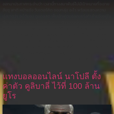
ออกมาประกาศกระจ่างว่า เวลานี้ทางสมาพันธ์ไม่มีเป้าหมายที่จะขาย
อันซู ฟาติ หน้าแข้ง วันเดอร์คิด ของกลุ่ม อะไร พร้อมแสดงความ
มุ่งมาดว่า จะได้มอง ดูบอลสด เห็นนักฟุตบอลคนเก่งค้าลำแข้งอยู่ใน
ถิ่น คัมป์ นู ไปจนกระทั่งวันที่ อันซู ฟาติ ห้อยสตั๊ดอย่างยิ่งจริงๆ อันซู
ฟาติ นับว่าเป็นนักฟุตบอลคนหนึ่ง ที่ก้าวขึ้นมาทำผลงานได้อย่าง
สะดุดตาในช่วงฤดูกาลนี้ ด้วยผลงานกระบวนการทำ 9 ประตูจากการ
ลงเล่นรวม 32 นัดหมาย โน่นก็เลย แทงบอล168 นำมาซึ่งการทำให้
เขาได้รับความพอใจจากหลายสมาพันธ์ ซึ่งก็รวมทั้ง แมนเชสเตอร์
ยูไนเต็ด ยักษ์ใหญ่จากลีกสูงสุดเมืองผู้ดี แต่ทว่าปัจจุบัน บาร์โตเมว
บิ๊กบอส เจ้าบุญทุ่ม ได้ออกมาให้ความเด่นชัดโดยบอกว่า ตัวรุกวัย
17 ปีคนนี้ […]
แทงบอลออนไลน์ นาโปลี ตั้ง
ค่าตัว คูลิบาลี่ ไว้ที่ 100 ล้าน
ยูโร