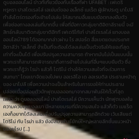
ดูบอลออนไลน์ ข่าวที่เกียวข้องกับเรื่องกีฬา UFABET : เฟเดริ
หรูหรา ปาสโตเรลโล่ เอเย่นต์ของ อเล็กซ์ เมเร็ต ผู้เฝ้าประตู นาโปลี
กำลังไตร่ตรองที่จะย้ายไปเล่น ให้สมาคมอื่นแบบข้อตกลงยืมตัว
เพื่อช่องทางลงเล่นที่มากขึ้น เพื่อที่มือกาวกลุ่มชาติอิตาลีรายนี้ จะมี
สิทธ์กลับมาติดกลุ่มชาติอีกที เฟเดริโก้เก๋ ปาสโตเรลโล่ แทงบอล
ออนไลน์789 ได้ออกมากล่าวผ่าน ไร สปอร์ต สื่อเขตแดนประเทศ
อิตาลีว่า “อเล็กซ์ จำเป็นที่จะต้องได้ลงเล่นเป็นตัวจริงให้เยอะที่สุด
เท่าที่จะเป็นได้ เพื่อปรับปรุงความสามารถ ถ้าหากมันไม่เป็นแบบนั้น
พวกเราก็สามารถพิจารณาถึงการย้ายไปเล่นที่อื่นๆแบบยืมตัว ซึ่ง
พวกเราก็รู้ว่า โรม่า แล้วก็ โตริโน่ ต่างให้ความสนใจที่จะร่วมการ
สนทนา” โดยเขาจัดแจงไปพบ ออเรลิโอ เด ลอเรนติส ประธานหน้าดุ
ของ นาโปลี เพื่อความน่าจะเป็นสำหรับในการขอให้ท่านประธาน
ปล่อยเนื้อปล่อยตัวนักฟุตบอลออกมาจากสมาพันธ์ให้เร็วที่สุด
เพราะว่า ดูบอลออนไลน์ ปาสโตเรลโล่ มีความเห็นว่า นักฟุตบอลใน
ความควบคุมของเขา มีหลายชมรมที่มีความสนใจ แล้วก็ตัว เมแร็ต
เองก็อยากได้ลงเล่นเพื่อปรับปรุงความสามารถอีกด้วย เว้นเสียแต่
โตริโน่ กับ โรม่า แล้ว ยังมีสมาพันธ์ยักษ์ใหญ่หลายลีกชั้นแนวหน้า
ของยุโรป […]