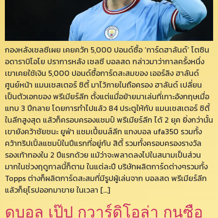
กองหลังเชลซีเผย เคยควัก 5,000 ปอนด์ซื้อ ‘การ์ดฮาลันด์’ โตซิน
อดาราบิโอโย ปราการหลัง เชลซี บอลสด กล่าวมาว่ากาลครั้งหนึ่ง
เขาเคยใช้เงิน 5,000 ปอนด์ซื้อการ์ดสะสมของ เออร์ลิง ฮาลันด์
ศูนย์หน้า แมนเชสเตอร์ ซิตี้ มาไว้ภายในถือครอง ฮาลันด์ เปลี่ยน
เป็นตัวเอกของ พรีเมียร์ลีก ตั้งแต่แมื่อย้ายมาเล่นที่เกาะอังกฤษเมื่อ
แทบ 3 ปีกลาย โดยการทำไปแล้ว 84 ประตูให้กับ แมนเชสเตอร์ ซิตี้
ในลีกสูงสุด แล้วก็ครอบครองแชมป์ พรีเมียร์ลีก ได้ 2 ยุค ยิ่งกว่านั้น
เขายังคว้าชัยชนะ ยูฟ่า แชมเปี้ยนส์ลีก แทงบอล ufa350 รวมทั้ง
คว้าทริปเปิ้ลแชมป์ในปีแรกที่อยู่กับ สิตี้ รวมทั้งครอบครองรางวัล
รองเท้าทองใน 2 ปีแรกด้วย แม้ว่าจะพลาดลงไปในสนามเป็นส่วน
มากในช่วงฤดูกาลนี้ก็ตาม ในแต่ละปี บริษัทผลิตการ์ดต่างๆรวมทั้ง
Topps ต่างก็ผลิตการ์ดสะสมที่มีรูปผู้เล่นจาก บอลสด พรีเมียร์ลีก
แล้วก็ยุโรปออกมาขาย ในเวลา […]
ดูบอล เป๊ป กวาร์ดิโอล่า กุนซือ