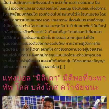
เป็นคำมั่นสัญญาแค่เพียงลมปาก แต่ว่าก็คาดว่าทางสมาคม ปืน
ใหญ่ เองจะจัดแจง แทงบอลออนไลน์ pantip ข้อเสนอแนะทั้งยังการ
รับทรัพย์สมบัติก้อนโต รวมทั้งเงินโบนัสพิเศษไว้ให้ โอบาเมยอง โดย
ทันที จากการเปิดเผยของ เดอะ เทเลกราฟ สื่อดังในประเทศอังกฤษ
คำสัญญาระหว่าง โอบาเมยอง แนวรุกวัย 31 ปี กับสมาพันธ์ ปืนใหญ่
เหลือช่วงเวลาอีกเพียงแต่ 12 เดือนในที่สุด โดยก่อนหน้าที่ผ่านมา
ไม่มีสัญญาณอะไรออกมาอีกทั้ง แทงบอล จากกลุ่มแล้วก็นัก
ฟุตบอลในเรื่องของตัวข้อตกลงฉบับใหม่ หากว่าทางผู้จัดการทีม
ฟุตบอล มิเกล อาร์เตตา อยากให้ ดาวยิงชาวกาบอง อยู่ช่วยสร้าง
กลุ่มถัดไปก็ตาม หลังจากมีการคุยแบบเปิดใจระหว่างนักฟุตบอล
รวมทั้งสตาฟฟ์ผู้ฝึกสอน แผงหน้ากัปตันกลุ่ม ได้ตอบตกลงสัญญา
หนักแน่นด้วยวาจา แทงบอลออนไลน์ […]
แทงบอล “มิลิเตา” มีดีพอที่จะพา
ทัพ โลส บลังโกส คว้าชัยชนะ