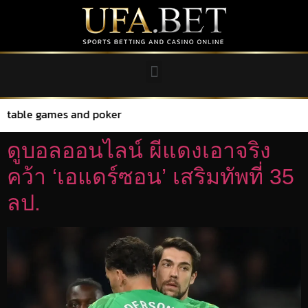
cas
ดูบอลออนไลน์ ผีแดงเอาจริง
คว้า ‘เอแดร์ซอน’ เสริมทัพที่ 35
ลป.