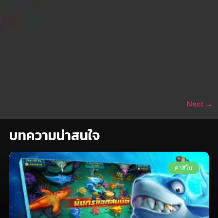
ผ่านมา สมาพันธ์ นาโปลี จะมีทีท่าว่า ไม่ต้องการที่จะอยากจะปลด
ปล่อยปราการหลังผิวสีรายนี้ออกมาจากกลุ่ม แม้กระนั้นข่าวสารที่
ออกมา ค่อนจะแจ่มแจ้งว่า แทงบอล ufa350 พวกเขาอยากได้เงิน
เข้าไปบำรุงกลุ่มในตอนที่มีปัญหาด้านการเงินเหมือนกันกับชมรมทั่ว
ทั้งโลก จากการแพร่ระบาดอย่างมากของเชื้อไวรัส วัวโรน่า ก่อน
หน้าที่ผ่านมา มีการพูดจา แทงบอลออนไลน์ กันมาหลายรอบพอควร
เกี่ยวกับดีลนี้ ซึ่งทีแรก นาโปลี ตั้งค่าตัว คูลิบาลี่ ไว้ที่ 100 ล้านยูโร
(3,500 ล้านบาท) แต่ว่าชมรม แมนเชสเตอร์ ซิตี้ […]
Next
→
บทความน่าสนใจ
คาสิโน