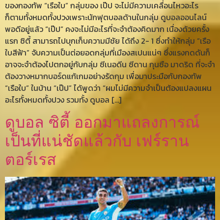
ของกองทัพ “เรือใบ” กลุ่มของ เป๊ป จะไม่มีความเคลื่อนไหวอะไร
ก็ตามทั้งหมดทั้งปวงเพราะนักฟุตบอลด้านในกลุ่ม ดูบอลออนไลน์
พอดีอยู่แล้ว “เป๊ป” คงจะไม่มีอะไรที่จะจำต้องคิดมาก เนื่องด้วยครั้ง
แรก ซิตี้ สามารถไปบุกเก็บความมีชัย ได้ถึง 2- 1 ซึ่งทำให้กลุ่ม “เรือ
ใบสีฟ้า” จับความเป็นต่อยอดกลุ่มที่เมืองสเปนแน่ๆ ซึ่งแรงกดดันก็
อาจจะจำต้องไปตกอยู่กับกลุ่ม ซีเนอดีน ซีดาน กุนซือ มาดริด ที่จะจำ
ต้องวางหมากบอร์ดแก้เกมอย่างรัดกุม เพื่อมาประมือกับกองทัพ
“เรือใบ” ในบ้าน “เป๊ป” ได้พูดว่า “ผมไม่มีความจำเป็นต้องแปลงแผน
อะไรทั้งหมดทั้งปวง รวมทั้ง ดูบอล […]
ดูบอล ซิตี้ ออกมาแถลงการณ์
เป็นที่แน่ชัดแล้วกับ เฟร์ราน
ตอร์เรส