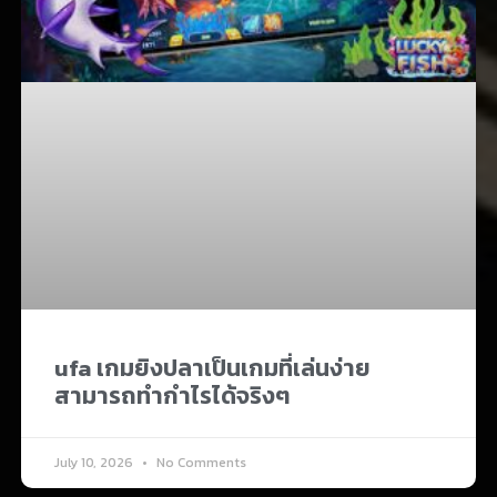
ufa เกมยิงปลาเป็นเกมที่เล่นง่าย
สามารถทำกำไรได้จริงๆ
July 10, 2026
No Comments