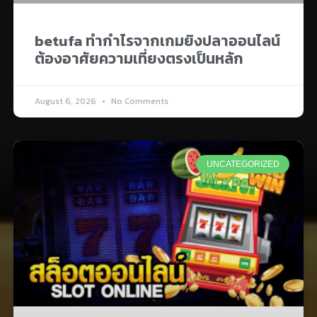
betufa ทำกำไรจากเกมยิงปลาออนไลน์
ต้องอาศัยความเที่ยงตรงเป็นหลัก
August 6, 2026
No Comments
UNCATEGORIZED