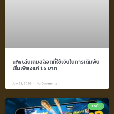
ufa เล่นเกมสล็อตที่ใช้เงินในการเดิมพัน
เริ่มเพียงแค่ 1.5 บาท
July 23, 2026
No Comments
คาสิโน