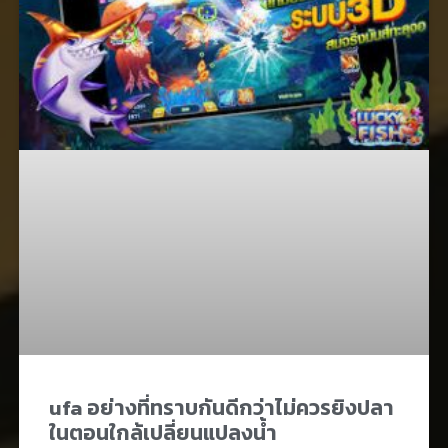
ufa อย่างที่ทราบกันดีกว่าไม่ควรยิงปลา
ในตอนใกล้เปลี่ยนแปลงน้ำ