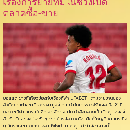
เรื่องการย้ายทีมในช่วงเปิด
ตลาดซื้อ-ขาย
บอลสด ข่าวที่เกียวข้องกับเรื่องกีฬา UFABET : ตามรายงานของ
สำนักข่าวต่างชาติเจาะจง ฌูลส์ กุนเด้ นักเตะชาวฝรั่งเศส วัย 21 ปี
ของ เซบีย่า ชมรมในศึก ลา ลีกา สเปน กำลังกลายเป็นวัตถุประสงค์
อันดับต้นๆของ “ราชันชุดขาว” เรอัล มาดริด ยักษ์ใหญ่ที่แดนกระทิง
ดุ มีกระแสข่าว แทงบอล ufabet มาว่า กุนเด้ กำลังกลายเป็น