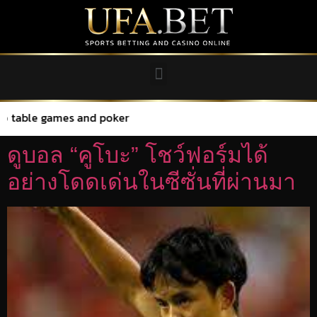
and poker
ดูบอล “คูโบะ” โชว์ฟอร์มได้
อย่างโดดเด่นในซีซั่นที่ผ่านมา