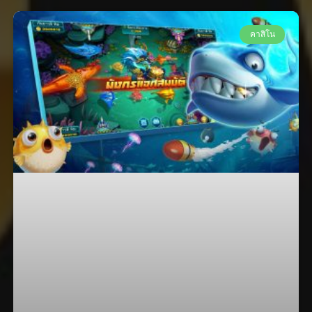
คาสิโน