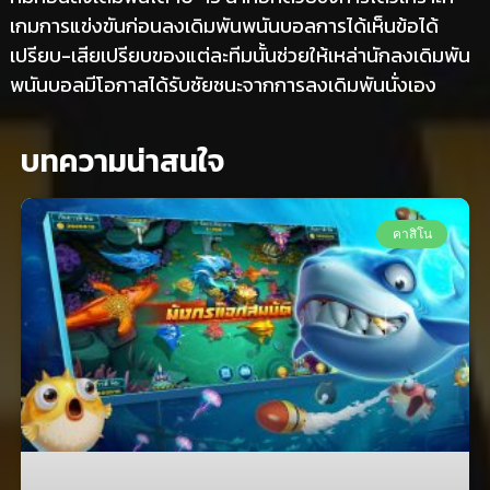
เกมการแข่งขันก่อนลงเดิมพันพนันบอลการได้เห็นข้อได้
เปรียบ-เสียเปรียบของแต่ละทีมนั้นช่วยให้เหล่านักลงเดิมพัน
พนันบอลมีโอกาสได้รับชัยชนะจากการลงเดิมพันนั่งเอง
บทความน่าสนใจ
คาสิโน