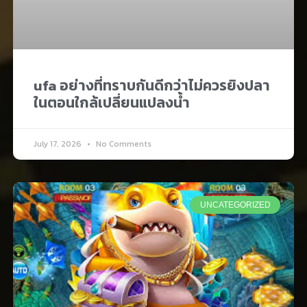
ufa อย่างที่ทราบกันดีกว่าไม่ควรยิงปลา
ในตอนใกล้เปลี่ยนแปลงน้ำ
July 17, 2026
No Comments
UNCATEGORIZED