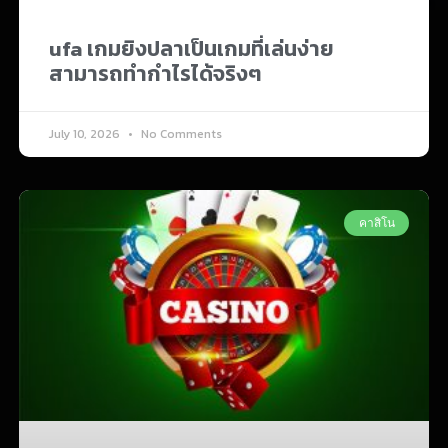
ufa เกมยิงปลาเป็นเกมที่เล่นง่าย
สามารถทำกำไรได้จริงๆ
July 10, 2026
No Comments
คาสิโน