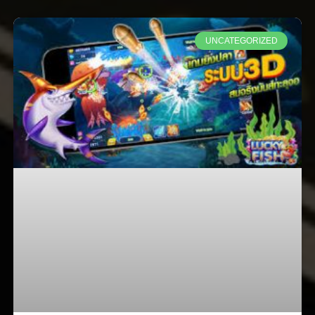
UNCATEGORIZED