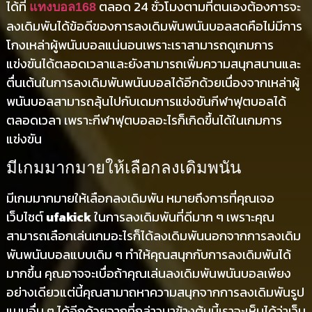
ได้ที่
ตลอด 24 ชั่วโมงตามที่ตนเองต้องการจะ
แทงบอล168
ลงเดิมพันได้ข้อดีของการลงเดิมพันพนันบอลสดคือไม่มีการ
โกงเหล่าผู้พนันบอลแน่นอนเพราะเราสามารถดูเกมการ
แข่งขันได้ตลอดเวลาและยังสามารถเพิ่มความสนุกสนานและ
ตื่นเต้นในการลงเดิมพันพนันบอลได้อีกด้วยเนื่องจากเหล่าผู้
พนันบอลสามารถลุ้นไปกับเดมการแข่งขันกีฬาฟุตบอลได้
ตลอดเวลา เพราะกีฬาฟุตบอลอะไรก็เกิดขึ้นได้ในเกมการ
แข่งขัน
มีเกมมากมายให้เลือกลงเดิมพนัน
มีเกมมากมายให้เลือกลงเดิมพัน หมายถึงการที่คุณเจอ
เว็บไซต์
ufakick
ในการลงเดิมพันที่ดีมาก ๆ เพราะคุณ
สามารถเลือกเล่นเกมอะไรก็ได้ลงเดิมพันนอกจากการลงเดิม
พันพนันบอลแบบเดิม ๆ ทำให้คุณสนุกกับการลงเดิมพันได้
มากขึ้น คุณอาจจะเบื่อถ้าคุณเล่นลงเดิมพันพนันบอลเพียง
อย่างเดียวแต่นี้คุณสามาถหาความสนุกจากการลงเดิมพันรูป
แบบอื่น ๆ ได้อีกด้วยจากที่กล่าวมาข้างต้นนี้เราจะเห็นได้ว่าเว็บ