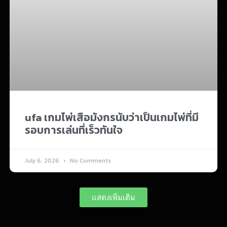
ufa เกมไพ่เสือมังกรนับว่าเป็นเกมไพ่ที่มี
รอบการเล่นที่เร็วทันใจ
July 6, 2026
No Comments
แสดงเพิ่มเติม