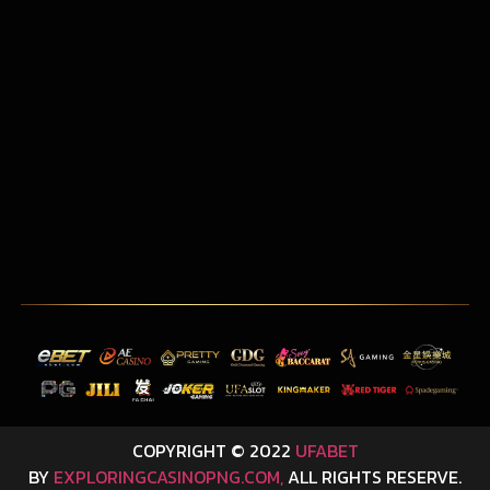
COPYRIGHT © 2022
UFABET
BY
EXPLORINGCASINOPNG.COM,
ALL RIGHTS RESERVE.