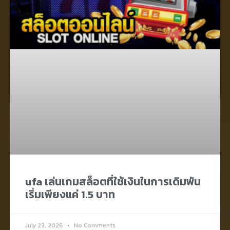
ufa เล่นเกมสล็อตที่ใช้เงินในการเดิมพัน
เริ่มเพียงแค่ 1.5 บาท
July 23, 2026
No Comments