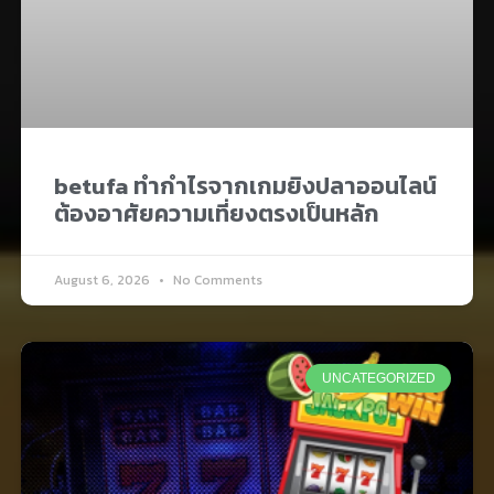
betufa ทำกำไรจากเกมยิงปลาออนไลน์
ต้องอาศัยความเที่ยงตรงเป็นหลัก
August 6, 2026
No Comments
UNCATEGORIZED