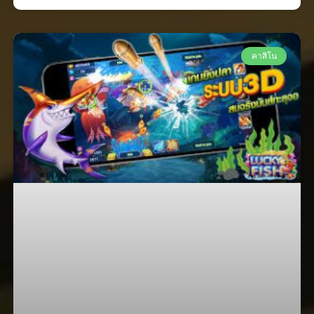
คาสิโน