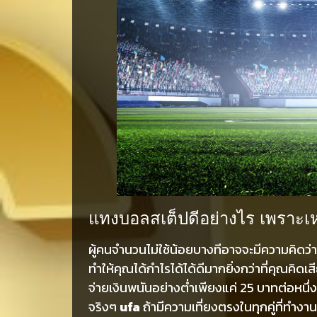
แทงบอลสเต็ปดีอย่างไร เพราะเห
ผู้คนจำนวนไม่ใช้น้อยบางทีอาจจะมีความคิดว
ทำให้คุณได้กำไรได้ได้ดีมากยิ่งกว่าที่คุณคิ
จ่ายเงินพนันอย่างต่ำเพียงแค่ 25 บาทต่อหนึ่งใบ
จริงๆ
ufa
ถ้ามีความเที่ยงตรงในทุกคู่ที่ทำง