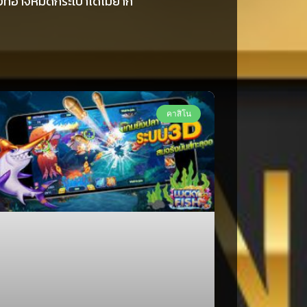
างทีอาจหมดกระเป๋าได้ไม่ยาก
คาสิโน