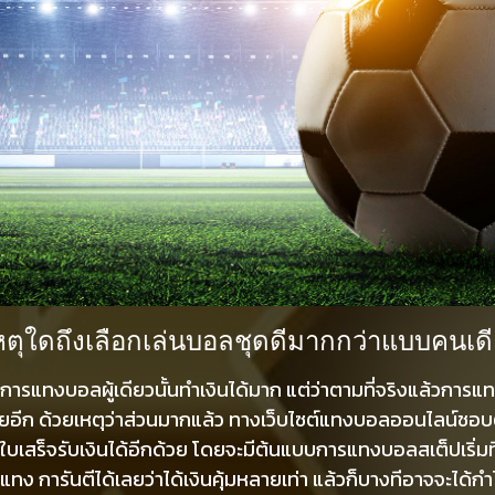
ตุใดถึงเลือกเล่นบอลชุดดีมากกว่าแบบคนเด
่าการแทงบอลผู้เดียวนั้นทำเงินได้มาก แต่ว่าตามที่จริงแล้วก
ดเสียอีก ด้วยเหตุว่าส่วนมากแล้ว ทางเว็บไซต์แทงบอลออนไลน์ชอบ
เสร็จรับเงินได้อีกด้วย โดยจะมีต้นแบบการแทงบอลสเต็ปเริ่มที่ 3 คู
านแทง การันตีได้เลยว่าได้เงินคุ้มหลายเท่า แล้วก็บางทีอาจจะ