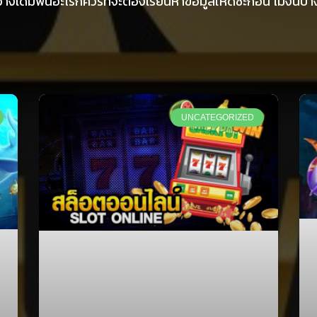
างเดิมพันอะไรก็ควรที่จะต้องเรียนหาข้อมูลให้ดีซะก่อน ไม่งั้นบ
UNCATEGORIZED