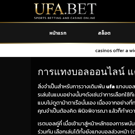
หน้าแรก
สล็อต
casinos offer a wide casino png vari
การแทงบอลออนไลน์ แต่
สิ่งจำเป็นสำหรับการวางเดิมพัน
ufa
แทงบอลแต่
รเล่นในแบบอย่างนั้นๆดังเช่นว่าการเลือกใช้ทีเด
แบบไม่ดูตาม้าตาเรือนั่นเอง เนื่องจากอย่าง
คุณจำเป็นต้องคิด พินิจพิจารณา แล้วก็ทำคว
เรตบอลคู่คี่ เมื่อเข้ามาสู่หน้าหลักของการพ
ร่วมกัน เลือกเล่นได้ทั้งยังแทงบอลล่วงหน้า (ต