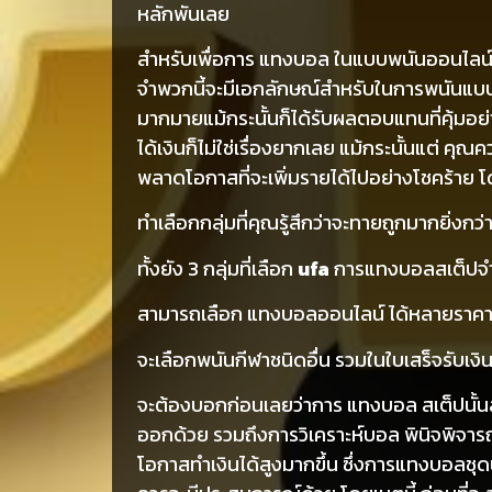
หลักพันเลย
สำหรับเพื่อการ แทงบอล ในแบบพนันออนไลน์นั้
จำพวกนี้จะมีเอกลักษณ์สำหรับในการพนันแบบส่ว
มากมายแม้กระนั้นก็ได้รับผลตอบแทนที่คุ้มอ
ได้เงินก็ไม่ใช่เรื่องยากเลย แม้กระนั้นแต่ 
พลาดโอกาสที่จะเพิ่มรายได้ไปอย่างโชคร้าย 
ทำเลือกกลุ่มที่คุณรู้สึกว่าจะทายถูกมากยิ่งกว่
ทั้งยัง 3 กลุ่มที่เลือก
ufa
การแทงบอลสเต็ปจำเป็
สามารถเลือก แทงบอลออนไลน์ ได้หลายราคา ไม
จะเลือกพนันกีฬาชนิดอื่น รวมในใบเสร็จรับเงิน
จะต้องบอกก่อนเลยว่าการ แทงบอล สเต็ปนั้นสาม
ออกด้วย รวมถึงการวิเคราะห์บอล พินิจพิจารณา
โอกาสทำเงินได้สูงมากขึ้น ซึ่งการแทงบอลชุดน