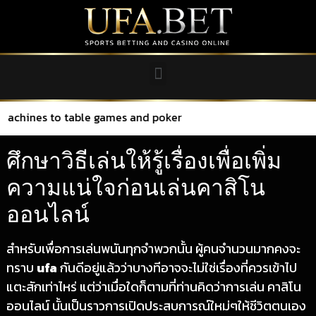
 to table games and poker
ศึกษาวิธีเล่นให้รู้เรื่องเพื่อเพิ่ม
ความแน่ใจก่อนเล่นคาสิโน
ออนไลน์
สำหรับเพื่อการเล่นพนันทุกจำพวกนั้น ผู้คนจำนวนมากคงจะ
ทราบ
ufa
กันดีอยู่แล้วว่าบางทีอาจจะไม่ใช่เรื่องที่ควรเข้าไป
แตะสักเท่าไหร่ แต่ว่าเมื่อใดก็ตามที่ท่านคิดว่าการเล่น คาสิโน
ออนไลน์ นั้นเป็นราวการเปิดประสบการณ์ใหม่ๆให้ชีวิตตนเอง