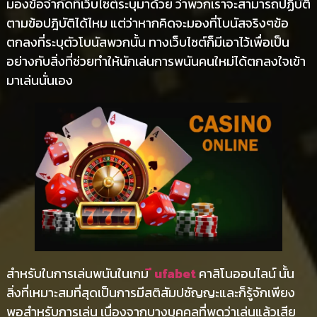
มองข้อจำกัดที่เว็บไซต์ระบุมาด้วย ว่าพวกเราจะสามารถปฏิบัติ
ตามข้อปฎิบัติได้ไหม แต่ว่าหากคิดจะมองที่โบนัสจริงๆข้อ
ตกลงที่ระบุตัวโบนัสพวกนั้น ทางเว็บไซต์ก็มีเอาไว้เพื่อเป็น
อย่างกับสิ่งที่ช่วยทำให้นักเล่นการพนันคนใหม่ได้ตกลงใจเข้า
มาเล่นนั่นเอง
สำหรับในการเล่นพนันในเกม
ี ufabet
คาสิโนออนไลน์ นั้น
สิ่งที่เหมาะสมที่สุดเป็นการมีสติสัมปชัญญะและก็รู้จักเพียง
พอสำหรับการเล่น เนื่องจากบางบุคคลที่พูดว่าเล่นแล้วเสีย