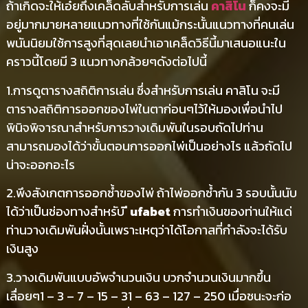
ถ้าเกิดจะให้เอ๋ยถึงเคล็ดลับสำหรับการเล่น
คาสิโน
ก็คงจะมี
อยู่มากมายหลายแนวทางที่ใช้กันแม้กระนั้นแนวทางที่คนเล่น
พนันนิยมใช้การสูงที่สุดเลยนำเอาเคล็ดวิธีนี้มาเสนอแนะใน
คราวนี้โดยมี 3 แนวทางกล้วยๆดังต่อไปนี้
1.การดูตารางสถิติการเล่น ซึ่งสำหรับการเล่น คาสิโน จะมี
ตารางสถิติการออกของไพ่ในตาก่อนๆไว้ให้มองเพื่อนำไป
พินิจพิจารณาสำหรับการวางเดิมพันในรอบถัดไปท่าน
สามารถมองได้ว่าขั้นตอนการออกไพ่เป็นอย่างไร แล้วถัดไป
น่าจะออกอะไร
2.พึงสังเกตการออกซ้ำของไพ่ ถ้าไพ่ออกซ้ำกัน 3 รอบนั้นนับ
ได้ว่าเป็นช่องทางสำหรับ
ี ufabet
การทำเงินของท่านให้แด่
ท่านวางเดิมพันฝั่งนั้นเพราะเหตุว่าได้โอกาสที่กำลังจะได้รับ
เงินสูง
3.วางเดิมพันแบบอัพจำนวนเงิน บวกจำนวนเงินมากขึ้น
เลื่อยๆ1 – 3 – 7 – 15 – 31 – 63 – 127 – 250 เมื่อชนะจะก่อ