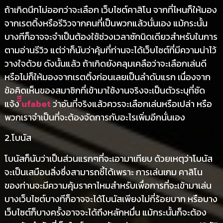
ถ้าเกิดนึกไม่ออกว่าจะเลือก เว็บไซต์คาสิโน จากที่ไหนก็ให้มอง
จากเรตติ้งหรือรีวิวจากคนที่เป็นพวกแล้วนั่นเอง แม้กระนั้น
บางทีก็อาจจะจำเป็นต้องใช้ช่วงเวลาซักนิดเดียวสำหรับในการ
ตามอ่านรีวิว แต่ว่าก็นับว่าคุ้มที่ท่านจะได้เว็บไซต์ที่มีความน่าไว้
วางใจด้วย ดังนั้นแล้ว ถ้าเกิดยังคลุมเคลือว่าจะเลือกเล่นดี
หรือไม่ก็ให้มองจากเรตติ้งก่อนเลยเป็นลำดับแรก เนื่องจาก
ข้อคิดเห็นของสมาชิกที่เข้ามาใช้งานจริงจะเป็นตัวระบุที่ชัด
แจ้ง
ีีีufabet
ว่าอันที่จริงแล้วควรจะเลือกเล่นหรือเปล่า หรือ
พวกเราจำเป็นที่จะต้องจัดการกับอะไรเพิ่มอีกนั่นเอง
2.โบนัส
โบนัสก็นับว่าเป็นส่วนแรกๆที่จะเอามาเทียบ ด้วยเหตุว่าโบนัส
จะเป็นเสมือนสิ่งซึ่งสามารถชี้ได้เพราะ การเล่นเกม คาสิโน
ของท่านจะมีความคุ้มราคาไหมสำหรับเพื่อการที่จะเข้ามาเล่น
บางเว็บไซต์บางทีก็อาจจะได้โบนัสเพียงไม่กี่ร้อยบาท หรือบาง
เว็บไซต์ก็บางครั้งอาจจะได้ถึงหลักหมื่น แม้กระนั้นก็จะต้อง