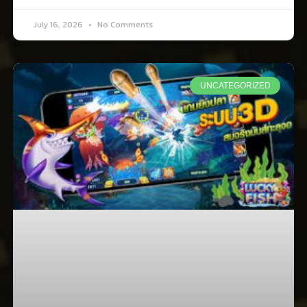
July 16, 2026
No Comments
UNCATEGORIZED