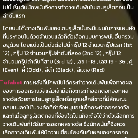
ไปนี้ เริ่มต้นนักพนันจึงควรทำวางเดิมพันในเกมรูเล็ตก่อนเป็น
ลำดับแรก
โดยบนโต๊ะวางเดิมพันของเกมรูเล็ตนั้นจะมีแผนในการแผนผัง
ที่ประกอบไปด้วยจำนวนแล้วก็ตัวเลือกแบบการพนันอื่นๆรวม
อยู่ด้วย โดยแบ่งเป็นดังต่อไปนี้ กรุ๊ป 12 จำนวนกรุ๊ปแรก (1st
12) , กรุ๊ป 12 จำนวนกรุ๊ปลำดับที่สอง (2nd 12) , กรุ๊ป 12
จำนวนกรุ๊ปลำดับที่สาม (3rd 12) , เลข 1-18 , เลข 19 -​ 36 , คู่
(Even) , คี่ (Odd) , สีดำ (Black) , สีแดง (Red)​
ี ufabet
ภายหลังที่นักพนันได้กระทำวางเดิมพันเพื่อทายผล
ของการออกรางวัลแล้วเจ้ามือก็จะกระทำออกดอกออกผล
รางวัลด้วยการโยนลูกรูเล็ตหรือลูกเหล็กสีขาวที่มีลักษณะ​
กลมมนลงไปในวงล้อที่กำลังหมุนอยู่เพื่อกระทำออกรางวัล
และก็เมื่อลูกรูเล็ตตกลงที่ช่องใดโน่นก็จะถือได้ว่าตัวเลือกการ
วางเดิมพันที่ได้รับการออกผลรางวัล ซึ่งนักพนันก็จึงควร
เลือกวางเดิมพันให้มีความเชื่อมโยง​กันกับผลของการออก