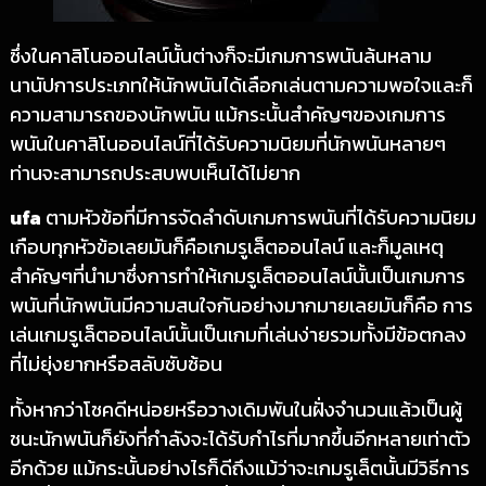
ซึ่งในคาสิโนออนไลน์​นั้นต่างก็จะมีเกมการพนันล้นหลาม
นานัปการ​ประเภทให้นักพนันได้เลือกเล่นตามความพอใจและก็
ความสามารถของนักพนัน แม้กระนั้นสำคัญๆของเกมการ
พนันในคาสิโนออนไลน์​ที่ได้รับความนิยมที่นักพนันหลายๆ
ท่านจะสามารถ​ประสบพบเห็นได้ไม่ยาก
ufa
ตามหัวข้อที่มีการจัดลำดับเกมการพนันที่ได้รับความนิยม
เกือบทุกหัวข้อเลยมันก็คือเกมรูเล็ต​ออนไลน์​ และก็มูลเหตุ​
สำคัญๆที่นำมาซึ่งการทำให้เกมรูเล็ตออนไลน์​นั้นเป็นเกมการ
พนันที่นักพนันมีความสนใจกันอย่างมากมายเลยมันก็คือ การ
เล่นเกมรูเล็ต​ออนไลน์​นั้นเป็นเกมที่เล่นง่ายรวมทั้งมีข้อตกลง
ที่ไม่ยุ่งยากหรือสลับซับซ้อน
ทั้งหากว่าโชคดีหน่อยหรือวางเดิมพันในฝั่งจำนวนแล้วเป็นผู้
ชนะนักพนันก็ยังที่กำลังจะได้รับกำไรที่มากขึ้นอีกหลายเท่าตัว
อีกด้วย แม้กระนั้นอย่างไรก็ดีถึงแม้ว่าจะเกมรูเล็ต​นั้นมีวิธีการ