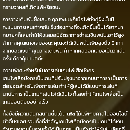
ทราบว่าผลที่เกิดแพ้หรือชนะ
การวางเดิมพันฝั่งเสมอ คุณจะชนะก็เมื่อไพ่ทั้งคู่ฝั่งนั้นมี
คะแนนการเล่นเท่าๆกัน ซึ่งช่องทางที่จะเกิดขึ้นเป็นได้ยากมา
กมายๆก็เลยทำให้ฝั่งเสมอมีอัตราการชำระเงินพนันเอาไว้สูง
ถ้าหากคุณแทงเสมอชนะ คุณจะได้เงินพนันเพิ่มสูงถึง 8 เทา
จากยอดเงินที่คุณวางเดิมพัน ถ้าหากผลออกเสมอเป็นว่าเล่น
ครั้งเดียวคุ้มแน่ๆค่ะ
ความพิเศษสำหรับในการเล่นเกมไพ่เสือมังกร
เกมไพ่เสือมังกรเป็นเกมที่ปรับปรุงมาจากเกมบาคาร่า เป็นการ
ต่อยอดสำหรับเพื่อการเล่น ทำให้ผู้เล่นได้มีแบบการเล่นที่
นานัปการ เป็นเกมที่เล่นไวได้เงินไว ก็เลยทำให้เกมไพ่เสือเป็น
เกมยอดนิยมอย่างเร็ว
ทั้งยังมีความสนุกสนานตื่นเต้น
ufa
ไม้แพ้เกมคาสิโนออนไลน์
ตัวอื่นๆเลย รวมทั้งที่สำคัญเกมไพ่เสือมังกรเป็นเกมที่ได้เงิน
จำนวนหลายชิ้นรวมทั้งได้เป็นกรอบเป็นกำ ทำให้ผู้เล่นเลือกที่