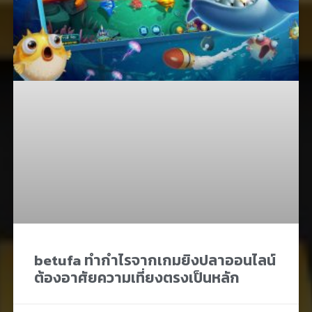
betufa ทำกำไรจากเกมยิงปลาออนไลน์
ต้องอาศัยความเที่ยงตรงเป็นหลัก