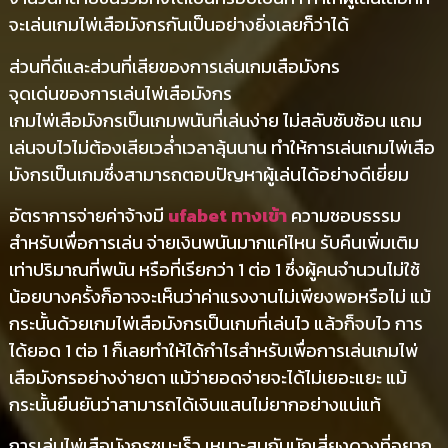
จะเล่นเกมไพ่เสือมังกรกันเป็นอย่างยิ่งเลยก็ว่าได้
ส่วนที่ดีและส่วนที่เสียของการเล่นเกมเสือมังกร
จุดเด่นของการเล่นไพ่เสือมังกร
เกมไพ่เสือมังกรเป็นเกมพนันที่เล่นง่าย ไม่สลับซับซ้อน แถม
เล่นจบไวไม่ต้องเสียเวล่ำเวลาลุ้นนาน ทำให้การเล่นเกมไพ่เสือ
มังกรเป็นเกมซึ่งสามารถตอบปัญหาผู้เล่นได้อย่างดีเยี่ยม
อัตราการจ่ายค่าจ้างมี
ufabet ทางเข้า
ความชอบธรรม
สำหรับเพื่อการเล่น จ่ายเงินพนันมากแค่ไหน รับคืนเพิ่มเติม
เท่าปริมาณที่พนัน หรือที่เรียกว่า 1 ต่อ 1 ซึ่งผู้คนจำนวนไม่ใช้
น้อยบางครั้งก็อาจจะเห็นว่าค่าแรงงานไม่เพียงพอหรือไม่ แม้
กระนั้นด้วยเกมไพ่เสือมังกรเป็นเกมที่เล่นไว แล้วก็จบไว การ
ได้ยอด 1 ต่อ 1 ก็เลยทำให้ได้กำไรสำหรับเพื่อการเล่นเกมไพ่
เสือมังกรอย่างง่ายดา แม้ว่ายอดจ่ายจะได้ไม่เยอะแยะ แม้
กระนั้นยืนยันว่าสามารถได้เงินแสนไม่ยากอย่างแน่แท้
การเล่นไพ่เสือมังกรชนะเร็ว เหมาะสมกับนักเสี่ยงดวงที่อยาก