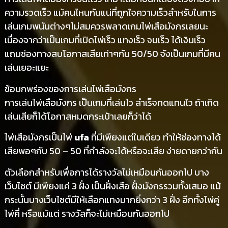
ความรวดเร็ว แม้คนไหนกันแน่ที่ถูกใจความเร็วสำหรับในการ
เล่นเกมพนันต่างๆไม่สมควรพลาดเกมไพ่เสือมังกรเลยนะ
เนื่องจากว่าเป็นเกมที่เปิดไพ่เร็ว แทงเร็ว จบเร็ว ได้เงินเร็ว
แถมช่องทางสบโอกาสเสียเท่าๆกัน 50/50 จังเป็นเกมที่มีคน
เล่นเยอะแยะ
ข้อบกพร่องของการเล่นไพ่เสือมังกร
การเล่นไพ่เสือมังกร เป็นเกมที่เล่นไว สำเร็จทดแทนไว ถ้าเกิด
เล่นเสียก็ได้โอกาสหมดกระเป๋าเลยก็ว่าได้
ไพ่เสือมังกรเป็นไพ่
ufa
ที่มีเพียงแต่ใบเดียว ทำให้ช่องทางได้
เสียพอๆกับ 50 – 50 ที่กำลังจะได้หรือจะเสีย ง่ายดายกว่ากัน
ตัวเลือกสำหรับเพื่อการได้รางวัลไม่เหมือนกันออกไป บาง
เว็บไซต์ มีเพียงแค่ 3 ฝั่ง เป็นฝั่งเสือ ฝั่งมังกรรวมทั้งเสมอ แม้
กระนั้นบางเว็บไซต์มีให้เลือกแทงมากยิ่งกว่า 3 ฝั่ง อีกทั้งไพ่คู่
ไพ่คี่ หรือแม้แต่ รางวัลก็จะไม่เหมือนกันออกไป