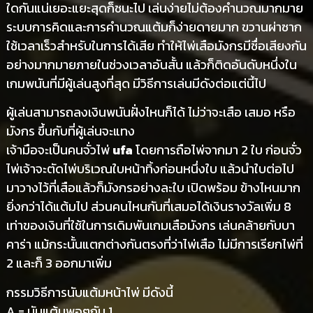
ใดกันแน่เยอะแยะสุดก็ชนะไป เล่นง่ายไม่ต้องคำนวณมากมาย
ระบบการคิดและการคำนวณแต้มก็ง่ายดายมาก ขวานผ่าซาก
ใช้เวลาเร็วสำหรับในการได้เสีย ทำให้ไพ่เสือมังกรมีชื่อเสียงกัน
อย่างมากมายภายในช่วงเวลาอันสั้น แล้วก็ติดอันดับหนึ่งใน
เกมพนันที่มีผู้เล่นสูงที่สุด มีวิธีการเล่นมีดังต่อแต่นี้ไป
ผู้เล่นสามารถลงเงินพนันฝั่งไหนก็ได้ ไม่ว่าจะเสือ เสมอ หรือ
มังกร ขึ้นกับที่ผู้เล่นจะแทง
เจ้ามือจะเป็นคนจั่วไพ่
ufa
โดยการถือไพ่จากมา 2 ใบ ก่อนจั่ว
ไพ่เจ้าจะตัดไพ่บริเวณใบหน้าทิ้งก่อนหนึ่งใบ แล้วนำใบต่อไป
มาวางไว้ที่เสือแล้วก็มังกรอย่างละใบ เปิดพร้อม ข้างไหนมาก
ยิ่งกว่าได้แต้มไป ส่วนคนไหนกันที่เสมอได้เงินรางวัลเพิ่ม 8
เท่าของเงินที่ใช้ในการเดิมพันเกมเสือมังกร เล่นคล้ายกับบา
คาร่า แม้กระนั้นแตกต่างกันตรงที่ว่าไพ่เสือ ไม่มีการเรียกไพ่ที่
2 และก็ 3 ออกมาเพิ่ม
กรรมวิธีการนับแต้มหน้าไพ่ มีดังนี้
A = นับแต้มพอๆกับ 1