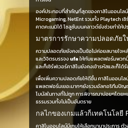
องค์ประกอบที่สำคัญที่สุดของคาสิโนออนไลน์เป
Microgaming, NetEnt รวมทั้ง Playtech เซิร์
คาดคะเนมิได้ โซลูชันบนคลาวด์ยังช่วยทำให้ปร
มาตรการรักษาความปลอดภัยใ
ความปลอดภัยยังคงเป็นข้อไม่ค่อยสบายใจหลัก
และวิจิตรบรรจง
ufa
ให้กับแพลตฟอร์มพวกนี้ ก
และก็เซิร์ฟเวอร์คาสิโนยังคงเข้ารหัสและก็ได
เพื่อเพิ่มความปลอดภัยให้ดีขึ้น คาสิโนออนไลน
แพลตฟอร์มเยอะมากๆยังรวมอัลกอริทึมปัญญาป
โบนัสในทางที่ไม่ถูก การพิจารณาบ่อยๆโดยหน
ธรรมรวมทั้งไม่เป็นอันตราย
กลไกของเกมแล้วก็เทคโนโลยี
คาสิโนออนไลน์มีเกมให้เลือกนานาประการ ตัวอย