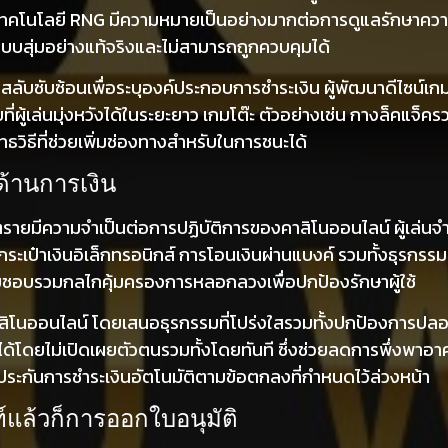
ทคโนโลยี RNG มีความหมายเป็นอย่างมากต่อการดูแลรักษาความเท
บบสุ่มอย่างแท้จริงและไม่สามารถถูกควบคุมได้
บซับซ้อนเพื่อระบุองค์ประกอบการชำระเงิน ผู้พัฒนาดีไซน์เกมกล
ผู้เล่นมุ่งหวังได้ในระยะยาว เกมโต๊ะ ตัวอย่างเช่น กางล็คแจ็ครว
ุทธวิธีที่ช่วยเพิ่มช่องทางสำหรับในการชนะได้
ด้านการเงิน
ันตรายมีความจำเป็นต่อการปฏิบัติการของคาสิโนออนไลน์ ผู้เล่น
กระเป๋าเงินอิเล็กทรอนิกส์ การโอนเงินผ่านแบงค์ รวมทั้งธุรกรรมส
โดยชอบรวมกลไกคุ้มครองการหลอกลวงเพื่อปกป้องรักษาผู้ใช้
ิโนออนไลน์ โดยเสนอธุรกรรมที่โปร่งใสรวมทั้งปกป้องการปลอมแ
นได้โดยไม่เปิดเผยตัวตนรวมทั้งโดยทันที ซึ่งช่วยลดการพึ่งพาอ
ประกันการชำระเงินอัตโนมัติตามข้อตกลงที่กำหนดไว้ล่วงหน้า
ล้วก็การออกใบอนุมัติ