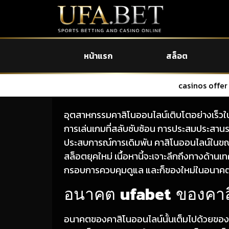
หน้าแรก
สล็อต
casinos offer a wide casino pn
อุตสาหกรรมคาสิโนออนไลน์เติบโตอย่างเร็
การเล่นเกมที่สลับซับซ้อน การประสมประสานระ
ประสบการณ์การเดิมพัน คาสิโนออนไลน์ในขณะนี้
สล็อตยุคใหม่ เนื้อหานี้จะเจาะลึกถึงทางด
กรอบการควบคุมดูแล และก็ของใหม่ในอนาคตท
ufabet
อนาคต
ของคาสิ
อนาคตของคาสิโนออนไลน์นั้นเต็มไปด้วยของให