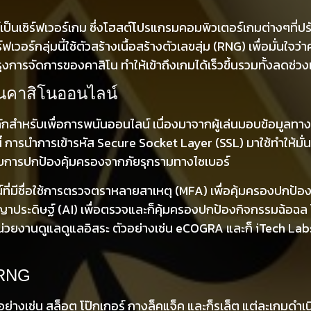
็นเซิร์ฟเวอร์เกม ซึ่งโฮสต์โปรแกรมคอมพิวเตอร์เกมต่างๆที่ปรับป
ฟเวอร์กลุ่มนี้ใช้ตัวสร้างเนื้อสร้างตัวเลขสุ่ม (RNG) เพื่อมั
ุงการจัดการของคาสิโน ทำให้เข้าถึงเกมได้เร็วขึ้นรวมทั้งลดช่
นคาสิโนออนไลน์
สำหรับเพื่อการพนันออนไลน์ เนื่องมาจากผู้เล่นมอบข้อมูลทางด
ารนำการเข้ารหัส Secure Socket Layer (SSL) มาใช้ทำให้มั่นอกมั่
้รับการปกป้องคุ้มครองจากภัยรุกรามทางไซเบอร์
์ที่มีชื่อใช้การตรวจตราหลายสาเหตุ (MFA) เพื่อคุ้มครองปกป้องก
ระดิษฐ์ (AI) เพื่อตรวจและก็คุ้มครองปกป้องกิจกรรมฉ้อฉล ได
่วยงานดูแลดูแลอิสระ ตัวอย่างเช่น eCOGRA และก็ iTech Labs
 RNG
่างเช่น สล็อต โป๊กเกอร์ กางล็คแจ็ค และก็รูเล็ต แต่ละเกมดำเน