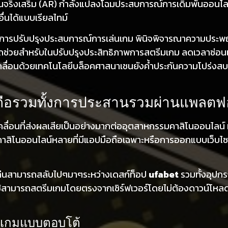
ป็นจริงเสริม (AR) กำลังแปลงโฉมประสบการณ์การเดิมพันออนไ
้อื่นได้แบบเรียลไทม์
การปรับปรุงประสบการณ์การเล่นเกม พินิจพิจารณาความประพฤติ
วยสำหรับในปรับปรุงประสิทธิภาพการสตรีมเกม ลดเวลาซ่อนเร้น 
เคลื่อนด้วยเทคโนโลยีบล็อคศาสนาเชนยังค้ำประกันความโปร่ง
อถือรวมทั้งการประสานรวมผ่านแพลตฟ
ื่อนที่ส่งผลเสียเป็นอย่างมากต่ออุตสาหกรรมคาสิโนออนไลน์ 
้คาสิโนออนไลน์หลายที่มีแอปมือถือเฉพาะหรือการออกแบบเว็บไซ
ล่นสามารถสลับไปๆมาๆระหว่างเดสก์ท็อป
ufabet
รวมทั้งอุปก
ู้ใช้สามารถสตรีมเกมโดยตรงจากเซิร์ฟเวอร์โดยไม่ต้องดาวน์โห
่นเกมแบบตอบโต้