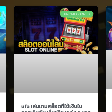
UNCATEGORIZED
ufa เล่นเกมสล็อตที่ใช้เงินใน