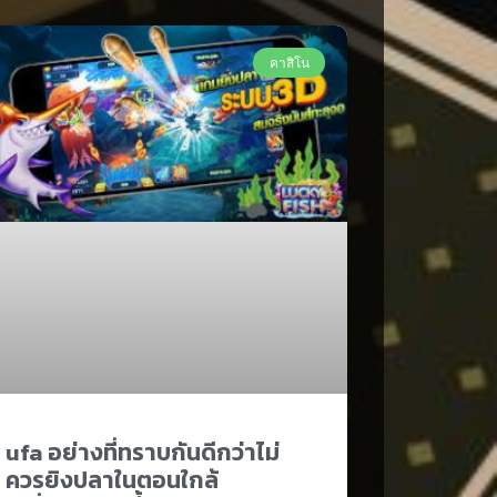
คาสิโน
ufa อย่างที่ทราบกันดีกว่าไม่
ควรยิงปลาในตอนใกล้