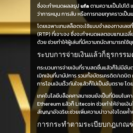
ซึ่งจะกำหนดผลสรุป
ufa
ตามความเป็นไปได้ เ
ว่าการหมุน การสับ หรือการทอยทุกคราวเป็นแ
โดยเฉพาะเกมสล็อตจะใช้แบบจำลองทางเลขที่สลั
(RTP) ที่เจาะจง ซึ่งจะกำหนดผลตอบแทนเฉลี่ยที่
ด้วย ช่วยทำให้ผู้เล่นที่มีความถนัดสามารถใช้ย
ระบบการจ่ายเงินแล้วก็ธุรกรรม
กระบวนการจ่ายเงินที่ราบสดชื่นแล้วก็ไม่มีอ
เบิกเงินที่นานัปการ รวมทั้งบัตรเครดิต/เดบิต 
การโอนเงินเร็วทันใจแล้วก็ไม่เป็นอันตราย 
เทคโนโลยีบล็อคศาสนาเชนยังเป็นที่นิยมในคาส
Ethereum แล้วก็ Litecoin ช่วยทำให้จ่ายเงิ
สัญญาอัจฉริยะช่วยเพิ่มความน่าวางใจโดยค้ำ
การกระทำตามระเบียบกฎเกณฑ์แ