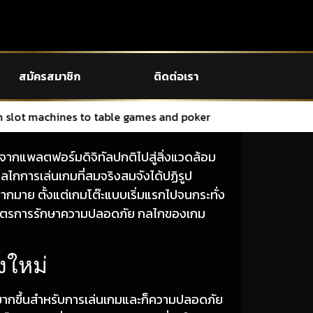
สมัครสมาชิก
ติดต่อเรา
to table games and poker
จากแพลตฟอร์มดิจิทัลปกติไปสู่สิ่งแวดล้อม
ลไกการเล่นเกมที่สมจริงสมจังได้ปฏิรูป
มากมาย ตั้งแต่เกมโต๊ะแบบเริ่มแรกไปจนกระทั่ง
ก มาตรการรักษาความปลอดภัย กลไกของเกม
งใหม่
่มมากขึ้นสำหรับการเล่นเกมและก็ความปลอดภัย