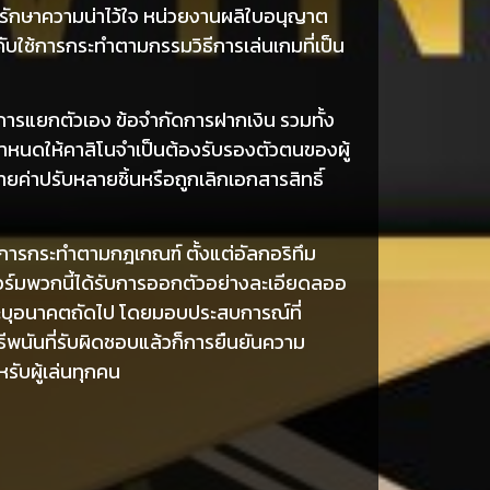
รักษาความน่าไว้ใจ หน่วยงานผลิใบอนุญาต
บใช้การกระทำตามกรรมวิธีการเล่นเกมที่เป็น
ุการแยกตัวเอง ข้อจำกัดการฝากเงิน รวมทั้ง
กำหนดให้คาสิโนจำเป็นต้องรับรองตัวตนของผู้
ค่าปรับหลายชิ้นหรือถูกเลิกเอกสารสิทธิ์
การกระทำตามกฎเกณฑ์ ตั้งแต่อัลกอริทึม
อร์มพวกนี้ได้รับการออกตัวอย่างละเอียดลออ
ระบุอนาคตถัดไป โดยมอบประสบการณ์ที่
ิธีพนันที่รับผิดชอบแล้วก็การยืนยันความ
รับผู้เล่นทุกคน