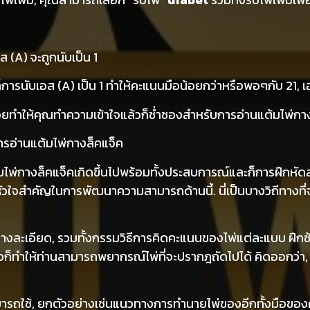
ส (A) จะถูกนับเป็น 1
็การนับเอส (A) เป็น 1 ทำให้คะแนนมือน้อยกว่าหรือพอๆกับ 21, เอ
วยทำให้คุณทำความเข้าใจแล้วก็ช่ำชองสำหรับการอ่านแต้มไพ่กางล
ารอ่านแต้มไพ่กางล็คแจ็ค
ต้มไพ่กางล็คแจ็คเกิดขึ้นไปพร้อมทั้งประสบการณ์และก็การฝึกหัด
ัวใจสำคัญในการพัฒนาความสามารถด้านนี้. นี่เป็นบางวิถีทางที่จะ
างละเอียด, รวมทั้งกรรมวิธีการคิดคะแนนของไพ่แต่ละแบบ ฝึกซ
้วก็ทำให้ท่านสามารถพยากรณ์ไพ่ที่จะปรากฎถัดไปได้ คิดออกว่า, กา
ารถใช้, ยกตัวอย่างเช่นแนวทางการทำนายไพ่ของอีกทั้งมือของคุณ