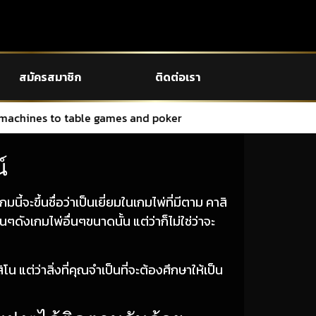
สมัครสมาชิก
ติดต่อเรา
e games and poker
์
ี้จะขึ้นชื่อว่าเป็นเยี่ยมในเกมไพ่ที่มีตาม คาสิ
้นๆดังเกมไพ่อื่นๆขนาดนั้น แต่ว่าก็ไม่ใช่ว่าจะ
โน แต่ว่าสิ่งที่คุณจำเป็นที่จะต้องศึกษาให้เป็น