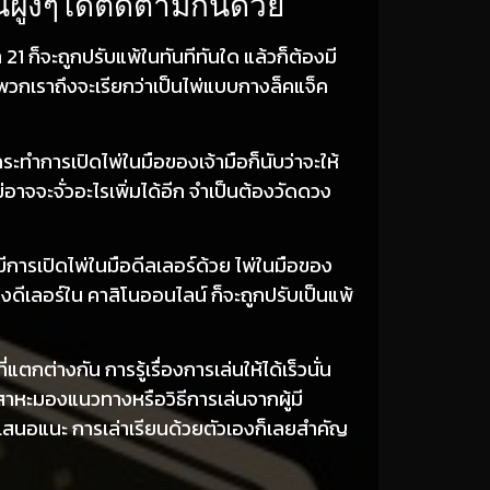
นฝูงๆได้ติดตามกันด้วย
 21 ก็จะถูกปรับแพ้ในทันทีทันใด แล้วก็ต้องมี
วกเราถึงจะเรียกว่าเป็นไพ่แบบกางล็คแจ็ค
ะกระทำการเปิดไพ่ในมือของเจ้ามือก็นับว่าจะให้
ไม่อาจจะจั่วอะไรเพิ่มได้อีก จำเป็นต้องวัดดวง
มีการเปิดไพ่ในมือดีลเลอร์ด้วย ไพ่ในมือของ
องดีเลอร์ใน คาสิโนออนไลน์ ก็จะถูกปรับเป็นแพ้
ตกต่างกัน การรู้เรื่องการเล่นให้ได้เร็วนั่น
ตสาหะมองแนวทางหรือวิธีการเล่นจากผู้มี
ี่รอเสนอแนะ การเล่าเรียนด้วยตัวเองก็เลยสำคัญ