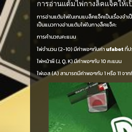
การอ่านแต้มไพ่กางล็คแจ็คให้เป
การอ่านแต้มไพ่ในเกมแบล็คแจ็คเป็นเรื่องจำเ
เป็นแนวทางอ่านแต้มไพ่ในกางล็คแจ็ค:
การคำนวณคะแนน
ไพ่จำนวน (2-10) มีค่าพอๆกับค่า
ufabet
ที่
ไพ่หน้าผี (J, Q, K) มีค่าพอๆกับ 10 คะแนน
ไพ่เอส (A) สามารถมีค่าพอๆกับ 1 หรือ 11 จากที