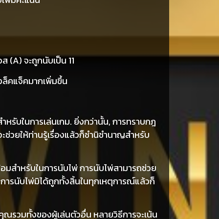
ส (A) จะถูกนับเป็น 11
็คแจ็คมากเพิ่มขึ้น
สำหรับในการเล่นเกม. ยิ่งกว่านั้น, การทราบกฎ
ช่วยให้ท่านรู้เรื่องแล้วก็ชำนิชำนาญสำหรับ
้อมสำหรับในการนับไพ่ การนับไพ่สามารถช่วย
รนับไพ่มิได้ถูกทั้งสิ้นในทุกเหตุการณ์แล้วก็
รวมทั้งของผู้เล่นตัวอื่น หลายวิธีการจะเน้น