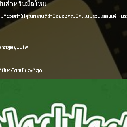
็นสำหรับมือใหม่
ป็นที่ช่วยทำให้คุณทราบดีว่ามือของคุณมีคะแนนรวมเยอะแค่ไหนรว
ปรากฎอยู่บนไพ่
่มีประโยชน์เยอะที่สุด