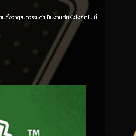
มทั้งว่าคุณควรจะดำเนินงานต่อยังไงถัดไป นี่