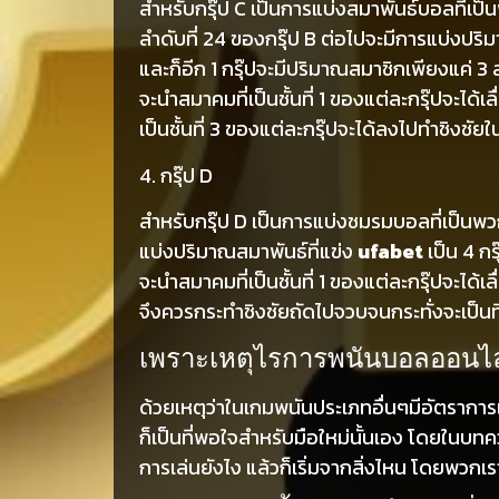
สำหรับกรุ๊ป C เป็นการแบ่งสมาพันธ์บอลที่เป็น
ลำดับที่ 24 ของกรุ๊ป B ต่อไปจะมีการแบ่งปริมา
และก็อีก 1 กรุ๊ปจะมีปริมาณสมาชิกเพียงแค่
จะนำสมาคมที่เป็นชั้นที่ 1 ของแต่ละกรุ๊ปจะได้เ
เป็นชั้นที่ 3 ของแต่ละกรุ๊ปจะได้ลงไปทำชิงชั
4. กรุ๊ป D
สำหรับกรุ๊ป D เป็นการแบ่งชมรมบอลที่เป็นพวก
แบ่งปริมาณสมาพันธ์ที่แข่ง
ufabet
เป็น 4 ก
จะนำสมาคมที่เป็นชั้นที่ 1 ของแต่ละกรุ๊ปจะได้เล
จึงควรกระทำชิงชัยถัดไปจวบจนกระทั่งจะเป็นท
เพราะเหตุไรการพนันบอลออนไลน์
ด้วยเหตุว่าในเกมพนันประเภทอื่นๆมีอัตราการเสี
ก็เป็นที่พอใจสำหรับมือใหม่นั้นเอง โดยในบ
การเล่นยังไง แล้วก็เริ่มจากสิ่งไหน โดยพวกเ