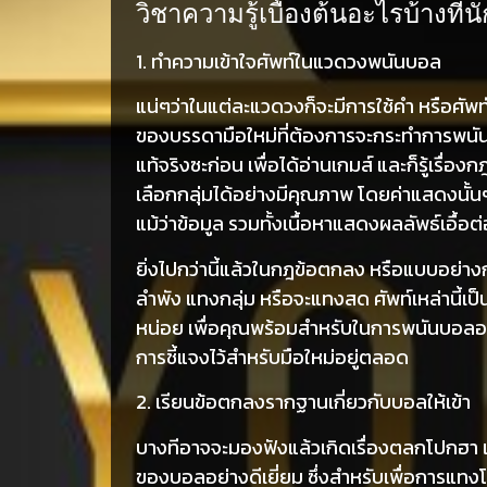
วิชาความรู้เบื้องต้นอะไรบ้างท
1. ทำความเข้าใจศัพท์ในแวดวงพนันบอล
แน่ๆว่าในแต่ละแวดวงก็จะมีการใช้คำ หรือศัพ
ของบรรดามือใหม่ที่ต้องการจะกระทำการพนันบอ
แท้จริงซะก่อน เพื่อได้อ่านเกมส์ และก็รู้เร
เลือกกลุ่มได้อย่างมีคุณภาพ โดยค่าแสดงนั้นๆ
แม้ว่าข้อมูล รวมทั้งเนื้อหาแสดงผลลัพธ์เอื้อ
ยิ่งไปกว่านี้แล้วในกฎข้อตกลง หรือแบบอย่
ลำพัง แทงกลุ่ม หรือจะแทงสด ศัพท์เหล่านี้เป
หน่อย เพื่อคุณพร้อมสำหรับในการพนันบอลอย่า
การชี้แจงไว้สำหรับมือใหม่อยู่ตลอด
2. เรียนข้อตกลงรากฐานเกี่ยวกับบอลให้เข้า
บางทีอาจจะมองฟังแล้วเกิดเรื่องตลกโปกฮา แม
ของบอลอย่างดีเยี่ยม ซึ่งสำหรับเพื่อการแทงโด