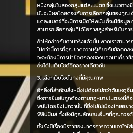
หนึ่งกลุ่มในสองกลุ่มแต่ละแมตช์ ซึ่งแนวทางซึ
มันจะมีผลโดยตรงกับการเลือกกลุ่มของคุณ ด
แต่ละแมตช์ที่จะมีการเปิดให้พนัน ก็จะมีข้อมู
สามารถเลือกกลุ่มที่ได้โอกาสสูงสำหรับในกา
ถ้าให้กล่าวกันตามจริงแล้วนั้น พวกเราสามาร
ไปกว่านี้การที่คุณขาดความรู้เกี่ยวกับข้อต
จะจะต้องมีการนำข้อตกลงของบอลมาเกี่ยวข้อง
ยิ่งได้ในเว็บไซต์อีกอย่างเดียวกัน
3. เลือกเว็บไซต์แทงที่มีคุณภาพ
อีกสิ่งที่สำคัญสิ่งหนึ่งไม่ด้อยไปกว่าต้นเหตุอื่
ซึ่งการยืนยันถูกต้องตามกฎหมายในตรงนี้คือแหล
พนันโดยยิ่งไปกว่านั้น ที่ซึ่งไม่ใช่เมืองไทยอย
ฟิลิปปินส์ ทั้งยังมีคุณลักษณะอื่นๆที่คุณคว
ทั้งยังมีเรื่องมีราวของมาตรการความเอาใจใส่