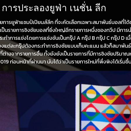
การประลองยูฟ่า เนชั่น ลีก
ูฟ่าแชมป์เปียนส์ลีก ที่จะคัดเลือกเฉพาะสมาพันธ์บอลที่ได้ตำ
ีกเป็นรายการชิงชัยบอลที่ยิ่งใหญ่อีกรายการหนึ่งของทวีป มีก
ำการแข่งโดยการแข่งขันเป็นกรุ๊ป A กรุ๊ป B กรุ๊ป C กรุ๊ป D เม
งแต่ละกรุ๊ปต้องกระทำการชิงชัยแบบเก็บคะแนน แล้วก็สมาพันธ์ซึ่ง
ที่ต่างจากรายการอื่น ทั้งยังยังเป็นรายการที่มีการชิงชัยปริม
19 ก่อนหน้าที่ผ่านมา นับได้ว่าเป็นรายการใหม่ที่พึ่งพิงได้เริ่มขึ้