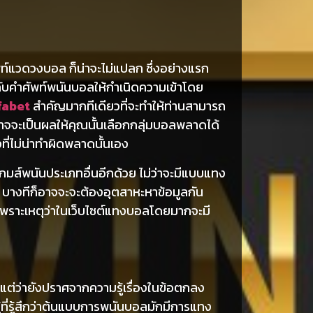
พท์แวดวงบอล ก็น่าจะไม่แปลก ซึ่งอย่างแรก
วกับคำศัพท์พนันบอลให้กำเนิดความเข้าโดย
ufabet
สำคัญมากทีเดียวที่จะทำให้ท่านสามารถ
 อาจจะเป็นผลให้คุณนั้นเลือกกลุ่มบอลพลาดได้
ที่ไม่น่าทำผิดพลาดนั้นเอง
ส์พนันประเภทอื่นอีกด้วย ไม่ว่าจะมีแบบแทง
รก บางทีก็อาจจะจะต้องอุตสาหะหาข้อมูลกัน
 เพราะเหตุว่าในเว็บไซต์แทงบอลโดยมากจะมี
แต่ว่ายังปราศจากความรู้เรื่องในข้อตกลง
ู้ที่รู้สึกว่าต้นแบบการพนันบอลมักมีการแทง