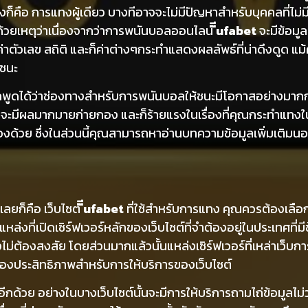
่งก็คือ การแทงผู้เดียว บางทีอาจจะไม่มีปัญหาสำหรับบุคคลที่ไม่ม
้วยเหตุว่าเนื่องจากว่าการพนันบอลออนไลน์
ีีufabet
จะมีข้อมู
ล ค่าตัวเลข สถิติ และก็ค่าต่างๆกระทำแสดงผลลัพธ์ที่น่าดึงดูด แ
รชนะ
ถพูดได้ว่าช่องทางสำหรับการพนันบอลให้ชนะมีโอกาสอย่างมากกว่า
กลงจะมีผลมากมายก่ายกอง และก็ร้ายแรงในเรื่องที่คุณกระทำแทง
ด้วย ซึ่งในส่วนนี้คุณสามารถหาอ่านบทความข้อมูลเพิ่มเติมนอ
นเลยก็คือ เว็บไซต์
ีีufabet
ที่ใช้สำหรับการแทง คุณควรต้องเลือ
่งที่เปิดเซิร์ฟเวอร์หลักของเว็บไซต์ที่จำต้องอยู่ในประเทศที่มี
่างไม่ต้องสงสัย โดยส่วนมากแล้วนั้นแหล่งเซิร์ฟเวอร์ที่เหล่าเว็บ
รต้องประสิทธิภาพสำหรับการให้บริการของเว็บไซต์
อีกด้วย อย่างในบางเว็บไซต์นั้นจะมีการให้บริการถามไถ่ข้อมูล