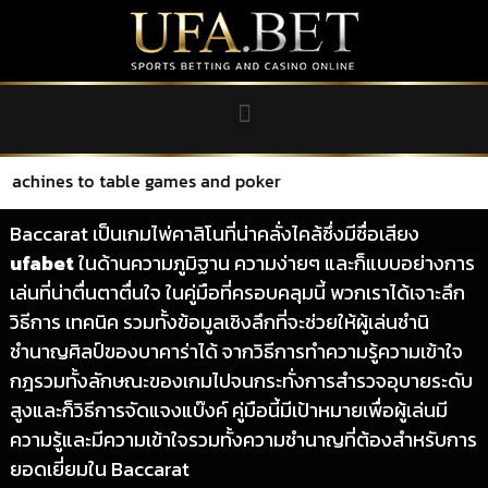
to table games and poker
Baccarat เป็นเกมไพ่คาสิโนที่น่าคลั่งไคล้ซึ่งมีชื่อเสียง
ufabet
ในด้านความภูมิฐาน ความง่ายๆ และก็แบบอย่างการ
เล่นที่น่าตื่นตาตื่นใจ ในคู่มือที่ครอบคลุมนี้ พวกเราได้เจาะลึก
วิธีการ เทคนิค รวมทั้งข้อมูลเชิงลึกที่จะช่วยให้ผู้เล่นชำนิ
ชำนาญศิลป์ของบาคาร่าได้ จากวิธีการทำความรู้ความเข้าใจ
กฎรวมทั้งลักษณะของเกมไปจนกระทั่งการสำรวจอุบายระดับ
สูงและก็วิธีการจัดแจงแบ๊งค์ คู่มือนี้มีเป้าหมายเพื่อผู้เล่นมี
ความรู้และมีความเข้าใจรวมทั้งความชำนาญที่ต้องสำหรับการ
ยอดเยี่ยมใน Baccarat