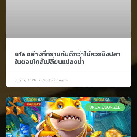
ufa อย่างที่ทราบกันดีกว่าไม่ควรยิงปลา
ในตอนใกล้เปลี่ยนแปลงน้ำ
July 17, 2026
No Comments
UNCATEGORIZED