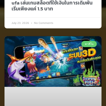
ufa เล่นเกมสล็อตที่ใช้เงินในการเดิมพัน
เริ่มเพียงแค่ 1.5 บาท
July 23, 2026
No Comments
คาสิโน