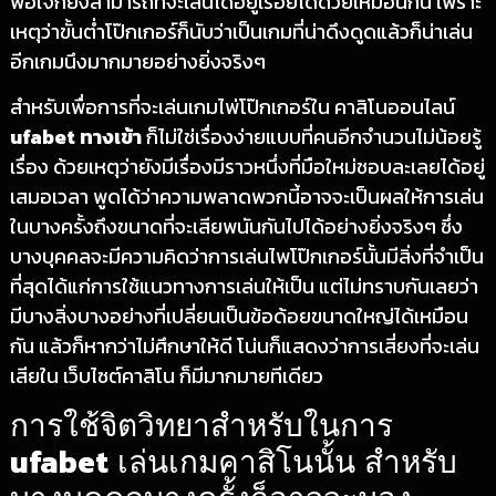
พอใจก็ยังสามารถที่จะเล่นได้อยู่เรื่อยได้ด้วยเหมือนกัน เพราะ
เหตุว่าขั้นต่ำโป๊กเกอร์ก็นับว่าเป็นเกมที่น่าดึงดูดแล้วก็น่าเล่น
อีกเกมนึงมากมายอย่างยิ่งจริงๆ
สำหรับเพื่อการที่จะเล่นเกมไพ่โป๊กเกอร์ใน คาสิโนออนไลน์
ufabet ทางเข้า
ก็ไม่ใช่เรื่องง่ายแบบที่คนอีกจำนวนไม่น้อยรู้
เรื่อง ด้วยเหตุว่ายังมีเรื่องมีราวหนึ่งที่มือใหม่ชอบละเลยได้อยู่
เสมอเวลา พูดได้ว่าความพลาดพวกนี้อาจจะเป็นผลให้การเล่น
ในบางครั้งถึงขนาดที่จะเสียพนันกันไปได้อย่างยิ่งจริงๆ ซึ่ง
บางบุคคลจะมีความคิดว่าการเล่นไพโป๊กเกอร์นั้นมีสิ่งที่จำเป็น
ที่สุดได้แก่การใช้แนวทางการเล่นให้เป็น แต่ไม่ทราบกันเลยว่า
มีบางสิ่งบางอย่างที่เปลี่ยนเป็นข้อด้อยขนาดใหญ่ได้เหมือน
กัน แล้วก็หากว่าไม่ศึกษาให้ดี โน่นก็แสดงว่าการเสี่ยงที่จะเล่น
เสียใน เว็บไซต์คาสิโน ก็มีมากมายทีเดียว
การใช้จิตวิทยาสำหรับในการ
ufabet
เล่นเกมคาสิโนนั้น สำหรับ