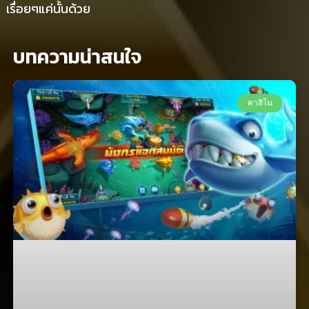
เรื่อยๆแค่นั้นด้วย
บทความน่าสนใจ
คาสิโน