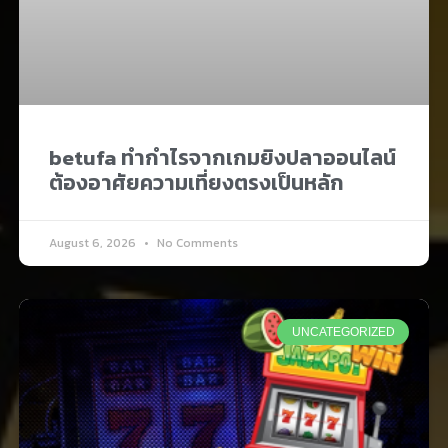
betufa ทำกำไรจากเกมยิงปลาออนไลน์
ต้องอาศัยความเที่ยงตรงเป็นหลัก
August 6, 2026
No Comments
UNCATEGORIZED