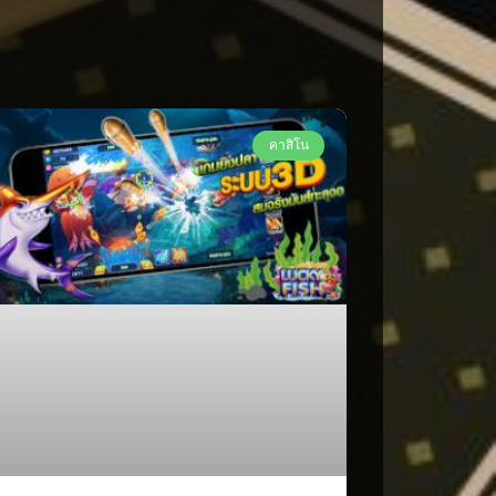
คาสิโน