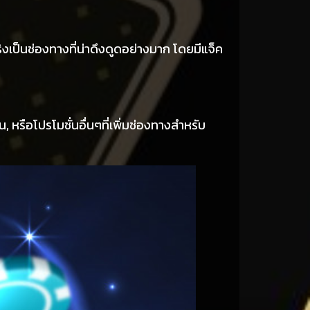
ิงเป็นช่องทางที่น่าดึงดูดอย่างมาก โดยมีแจ็ค
หรือโปรโมชั่นอื่นๆที่เพิ่มช่องทางสำหรับ