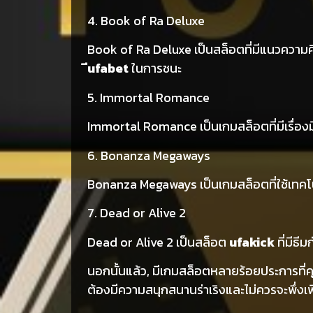
4. Book of Ra Deluxe
Book of Ra Deluxe เป็นสล็อตที่มีแนวความคิ
ีufabet
ในการชนะ
5. Immortal Romance
Immortal Romance เป็นเกมสล็อตที่มีเรื่องมี
6. Bonanza Megaways
Bonanza Megaways เป็นเกมสล็อตที่ใช้เทคโนโ
7. Dead or Alive 2
Dead or Alive 2 เป็นสล็อต
ufakick
ที่มีธี
นอกนั้นแล้ว, มีเกมสล็อตหลายร้อยประการที่
ต้องมีความสนุกสนานร่าเริงและไม่ควรจะพึ่งเ