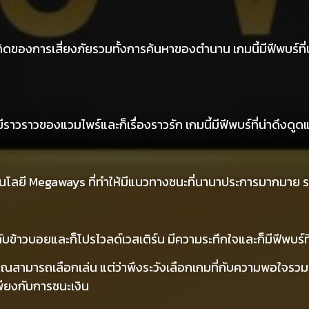
ดของการเสี่ยงภัยรวมทั้งการค้นหาของตำนาน เกมนี้มีฟีพบร์ที่น
ราวราวของแวมไพร์และก็เรื่องราวรัก เกมนี้มีฟีพบร์ที่น่าดึงด
ลยี Megaways ที่ทำให้มีแนวทางชนะที่นานาประการมากมาย รวมทั
มกับข้าวบอยและก็โปรไวลด์เวสเติร์น มีความระทึกใจและก็มีฟีพบร์
คุณสามารถเลือกเล่น แต่ว่าพึงระวังเลือกเกมที่กับความพอใจ
พียงกับการชนะเงิน