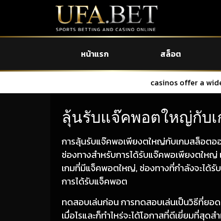
หน้าแรก
สล็อต
casinos offer a wide casino png varie
ลุ้นรับแจ๊คพอตใหญ่กับ
การลุ้นรับแจ๊คพอเพียงตใหญ่กับเกมสล็อตอ
ช่องทางสำหรับการได้รับแจ๊คพอเพียงตใหญ่ เ
เกมที่มีแจ็คพอตใหญ่, ช่องทางที่กำลังจะได้รับร
การได้รับแจ็คพอต
ทดสอบเล่นก่อน การทดสอบเล่นเป็นวิธีที่ยอ
เมื่อไรและก็ทำไหร่จะได้โอกาสที่ดีเยี่ยมที่