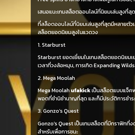
เสนอแนะเกมสล็อตออนไลน์ที่นิยมเล่นสูงที่สุ
ที่สล็อตออนไลน์ที่นิยมเล่นสูงที่สุดมีหลายตัว
สล็อตยอดนิยมสูงในแวดวง
1. Starburst
Starburst ยอดเยี่ยมในเกมสล็อตยอดนิยมเยอะที
เวลาที่วงล้อหมุน, การเกิด Expanding Wilds 
2. Mega Moolah
Mega Moolah
ufakick
เป็นสล็อตแบบแจ็คพอ
พอตที่ชำนิชำนาญที่สุด และก็มีประวัติการชำระ
3. Gonzo’s Quest
Gonzo’s Quest เป็นเกมสล็อตที่มีกราฟิกที่ง
สำหรับเพื่อการชนะ