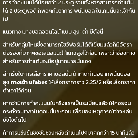
การทำคะแนนได้น้อยกว่า 2 ประตู รวมทั้งหากสามารถทำแต้ม
ได้ 2 ประตูพอดี ก็พอๆกับว่าการ พนันบอล ในเกมนั้นจะเจ๊ากัน
ไป
แนวทาง แทงบอลออนไลน์ แบบ สูง-ต่ำ มีดังนี้
สำหรับกลุ่มไหนซึ่งสามารถโชว์ฟอร์มได้ดีเยี่ยมแล้วก็มีอัตรา
ต่อรองที่มากๆขอเสนอแนะให้แทงสูงไว้ก่อน เพราะว่าช่องทาง
สำหรับการทำแต้มจะมีอยู่มากมายนั่นเอง
สำหรับในการเลือกราคาบอลนั้น ถ้าเกิดท่านอยากพนันบอล
สูง
ทางเข้า ufabet
ให้เลือกราคาราว 2.25/2 หรือเลือกราคา
ต่ำเอาไว้ก่อน
หากว่ามีการทำคะแนนในครึ่งแรกเป็นระเบียบแล้ว ให้คอยจน
กระทั่งจบเวลาในตอนนั้นซะก่อน เพื่อมองเหตุการณ์ว่าจะเล่น
ยังไงถัดไป
ถ้าการแข่งขันชิงชัยช่วงหลังดำเนินไปๆมาๆกกว่า 15 นาทีแล้ว