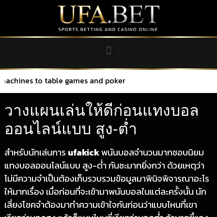
s to table games and poker
วางแผนเล่นให้ดีก่อนแทงบอล
ออนไลน์แบบ สูง-ต่ำ
สำหรับนักเล่นการ
ufakick
พนันบอลจำนวนมากชอบนิยม
แทงบอลออนไลน์แบบ สูง-ต่ำ กันซะมากยิ่งกว่า ด้วยเหตุว่า
ไม่มีความจำเป็นต้องเก็บรวบรวมข้อมูลมาพินิจพิจารณาอะไร
ให้มากเรื่อง เมื่อก่อนที่จะเข้ามาพนันบอลในแต่ละครั้งนั้น นัก
เสี่ยงโชคจำต้องมาทำความเข้าใจกันก่อนว่าแบบไหนที่เขา