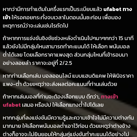
หากว่ามีการทำแต้มในครึ่งแรกเป็นระเบียบแล้ว
ufabet ทาง
เข้า
ให้รอคอยกระทั่งจบเวลาในตอนนั้นซะก่อน เพื่อมอง
เหตุการณ์ว่าจะเล่นเช่นไรถัดไป
ถ้าหากการแข่งขันชิงชัยช่วงหลังดำเนินไปๆมาๆกกว่า 15 นาที
แล้วยังไม่มีกลุ่มไหนสามารถทำคะแนนได้ ให้เลือก พนันบอล
ต่ำได้เลย โดยเลือกราคาแพงสุด ส่วนกลุ่มไหนที่เข้ารอบมา
อย่างลอยลำ ราคาจะอยู่ที่ 2/2.5
หากท่านเลือกเล่น บอลออนไลน์ แบบแฮนดิแคพ ให้พินิจราคา
แพง-ต่ำ ด้วยเหตุว่าจะส่งผลต่อคะแนนที่ท่านเล่นด้วย
ถ้าหากเล่นบอลที่ท่านจะต้องเลือกแบบ ดีกว่า,
ทางเข้า
ufabet
เสมอ หรือปป ให้เลือกแทงต่ำไปได้เลย
หากกลุ่มที่ลงแข่งขันมีความรู้และความเข้าใจไม่มีความต่างกัน
มากมาย ให้เลือกพนันบอลต่ำเอาไว้ก่อน ด้วยเหตุว่าต่างข้าง
ต่างก็อาจจะไม่ยินยอมให้กลุ่มคู่แข่งขันทำคะแนนได้อย่างไม่