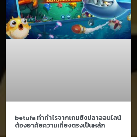
betufa ทำกำไรจากเกมยิงปลาออนไลน์
ต้องอาศัยความเที่ยงตรงเป็นหลัก