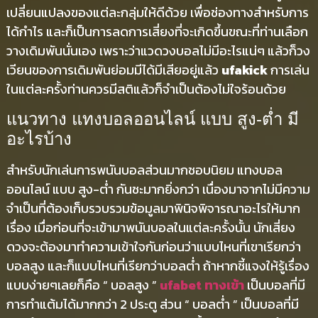
เปลี่ยนแปลงของแต่ละกลุ่มให้ดีด้วย เพื่อช่องทางสำหรับการ
ได้กำไร และก็เป็นการลดการเสี่ยงที่จะเกิดขึ้นขณะที่ท่านเลือก
วางเดิมพันนั่นเอง เพราะว่าแวดวงบอลไม่มีอะไรแน่ๆ แล้วก็วง
เวียนของการเดิมพันย่อมมีได้มีเสียอยู่แล้ว
ufakick
การเล่น
ในแต่ละครั้งท่านควรมีสติแล้วก็จำเป็นต้องไม่ใจร้อนด้วย
แนวทาง แทงบอลออนไลน์ แบบ สูง-ต่ำ มี
อะไรบ้าง
สำหรับนักเล่นการพนันบอลส่วนมากชอบนิยม แทงบอล
ออนไลน์ แบบ สูง-ต่ำ กันซะมากยิ่งกว่า เนื่องมาจากไม่มีความ
จำเป็นที่ต้องเก็บรวบรวมข้อมูลมาพินิจพิจารณาอะไรให้มาก
เรื่อง เมื่อก่อนที่จะเข้ามาพนันบอลในแต่ละครั้งนั้น นักเสี่ยง
ดวงจะต้องมาทำความเข้าใจกันก่อนว่าแบบไหนที่เขาเรียกว่า
บอลสูง และก็แบบไหนที่เรียกว่าบอลต่ำ ถ้าหากชี้แจงให้รู้เรื่อง
แบบง่ายๆเลยก็คือ “ บอลสูง ”
ufabet ทางเข้า
เป็นบอลที่มี
การทำแต้มได้มากกว่า 2 ประตู ส่วน “ บอลต่ำ ” เป็นบอลที่มี