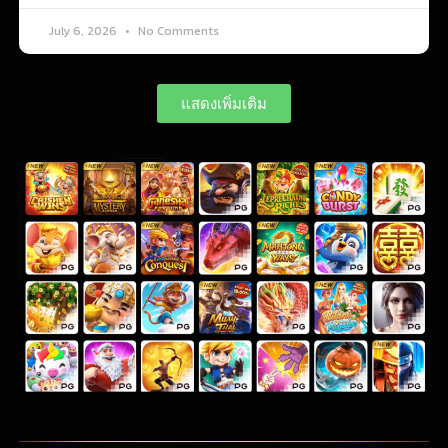
July 6, 2026
No Comments
แสดงเพิ่มเติม