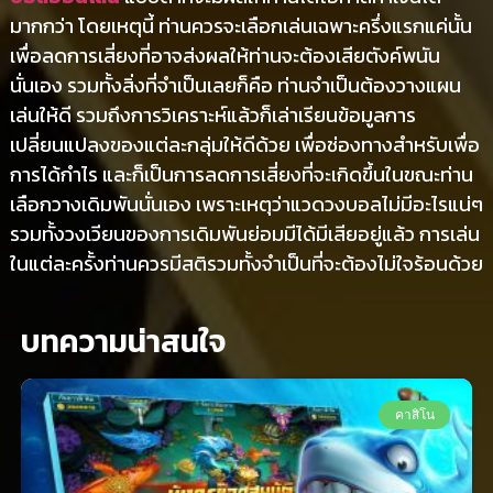
มากกว่า โดยเหตุนี้ ท่านควรจะเลือกเล่นเฉพาะครึ่งแรกแค่นั้น
เพื่อลดการเสี่ยงที่อาจส่งผลให้ท่านจะต้องเสียตังค์พนัน
นั่นเอง รวมทั้งสิ่งที่จำเป็นเลยก็คือ ท่านจำเป็นต้องวางแผน
เล่นให้ดี รวมถึงการวิเคราะห์แล้วก็เล่าเรียนข้อมูลการ
เปลี่ยนแปลงของแต่ละกลุ่มให้ดีด้วย เพื่อช่องทางสำหรับเพื่อ
การได้กำไร และก็เป็นการลดการเสี่ยงที่จะเกิดขึ้นในขณะท่าน
เลือกวางเดิมพันนั่นเอง เพราะเหตุว่าแวดวงบอลไม่มีอะไรแน่ๆ
รวมทั้งวงเวียนของการเดิมพันย่อมมีได้มีเสียอยู่แล้ว การเล่น
ในแต่ละครั้งท่านควรมีสติรวมทั้งจำเป็นที่จะต้องไม่ใจร้อนด้วย
บทความน่าสนใจ
คาสิโน