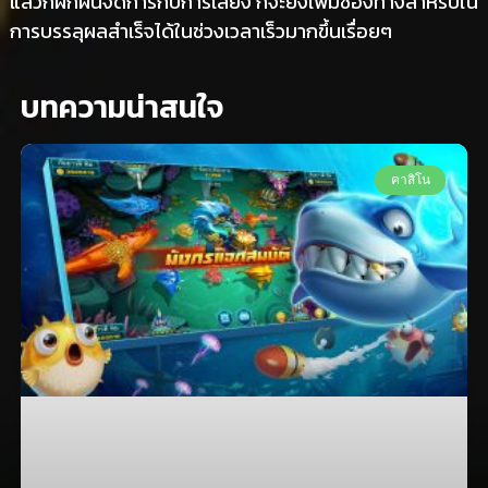
แล้วก็ฝึกฝนจัดการกับการเสี่ยง ก็จะยิ่งเพิ่มช่องทางสำหรับใน
การบรรลุผลสำเร็จได้ในช่วงเวลาเร็วมากขึ้นเรื่อยๆ
บทความน่าสนใจ
คาสิโน