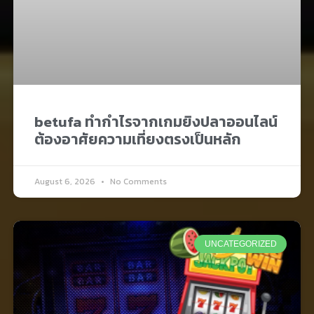
betufa ทำกำไรจากเกมยิงปลาออนไลน์
ต้องอาศัยความเที่ยงตรงเป็นหลัก
August 6, 2026
No Comments
UNCATEGORIZED