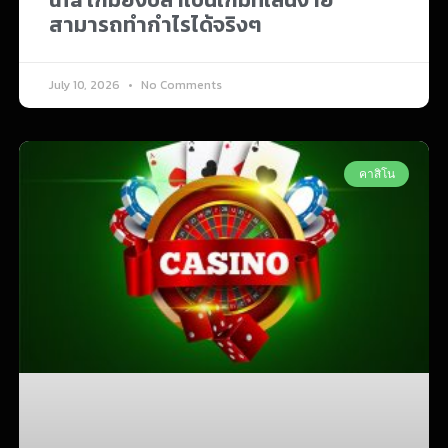
สามารถทำกำไรได้จริงๆ
July 10, 2026
No Comments
คาสิโน