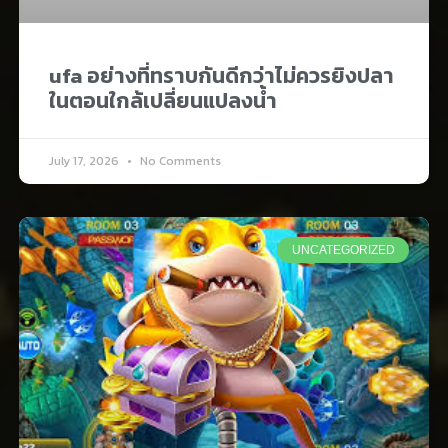
ufa อย่างที่ทราบกันดีกว่าไม่ควรยิงปลา
ในตอนใกล้เปลี่ยนแปลงน้ำ
July 17, 2026
No Comments
UNCATEGORIZED