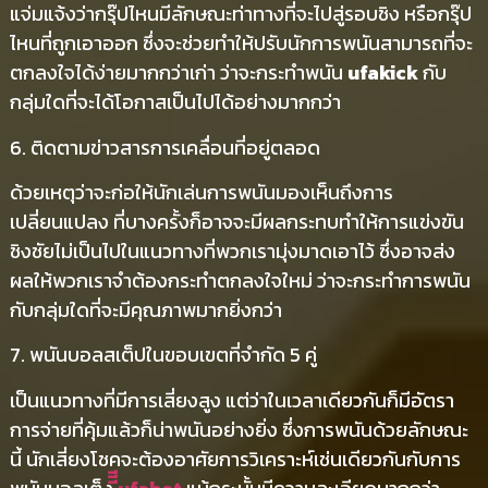
แจ่มแจ้งว่ากรุ๊ปไหนมีลักษณะท่าทางที่จะไปสู่รอบชิง หรือกรุ๊ป
ไหนที่ถูกเอาออก ซึ่งจะช่วยทำให้ปรับนักการพนันสามารถที่จะ
ตกลงใจได้ง่ายมากกว่าเก่า ว่าจะกระทำพนัน
ufakick
กับ
กลุ่มใดที่จะได้โอกาสเป็นไปได้อย่างมากกว่า
6. ติดตามข่าวสารการเคลื่อนที่อยู่ตลอด
ด้วยเหตุว่าจะก่อให้นักเล่นการพนันมองเห็นถึงการ
เปลี่ยนแปลง ที่บางครั้งก็อาจจะมีผลกระทบทำให้การแข่งขัน
ชิงชัยไม่เป็นไปในแนวทางที่พวกเรามุ่งมาดเอาไว้ ซึ่งอาจส่ง
ผลให้พวกเราจำต้องกระทำตกลงใจใหม่ ว่าจะกระทำการพนัน
กับกลุ่มใดที่จะมีคุณภาพมากยิ่งกว่า
7. พนันบอลสเต็ปในขอบเขตที่จำกัด 5 คู่
เป็นแนวทางที่มีการเสี่ยงสูง แต่ว่าในเวลาเดียวกันก็มีอัตรา
การจ่ายที่คุ้มแล้วก็น่าพนันอย่างยิ่ง ซึ่งการพนันด้วยลักษณะ
นี้ นักเสี่ยงโชคจะต้องอาศัยการวิเคราะห์เช่นเดียวกันกับการ