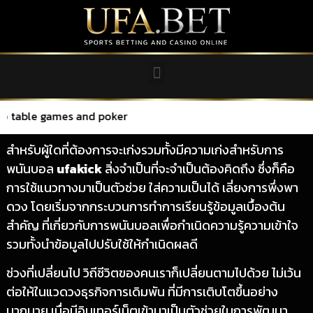
es and poker
สำหรับผู้ใดที่ต้องการจะเก่งรวมทั้งมีความเก่งสำหรับการ
พนันบอล
ufakick
สิ่งจำเป็นที่จะจำเป็นต้องคิดถึง ซึ่งก็คือ
การใช้แนวทางมาเป็นตัวช่วย ใส่ความเป็นได้ เลี่ยงการพึ่งพา
ดวง โดยเริ่มจากกระบวนการทำการเรียนรู้ข้อมูลเบื้องต้น
สำคัญ ที่เกี่ยวกับการพนันบอลเพื่อกำเนิดความรู้ความเข้าใจ
รวมทั้งนำข้อมูลไปปรับใช้ให้กำเนิดผลดี
ช่วงที่เปลี่ยนไป วิถีชีวิตของคนเราก็เปลี่ยนตามไปด้วย ไม่เว้น
ต่อให้ในแวดวงธุรกิจการเดิมพัน ที่มีการเติบโตขึ้นอย่าง
มากมาย เมื่อมีอินเทอร์เน็ตเข้ามาเป็นตัวช่วยในการพัฒนา