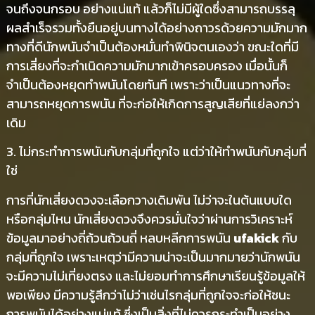
จนถึงจนกรอบ อย่างแน่แท้ แล้วก็ไม่มีผู้ใดซึ่งสามารถบรรลุ
ผลสำเร็จรวมทั้งยืนอยู่บนทางได้อย่างถาวรด้วยความมักมาก
ทางที่ดีนักพนันจำเป็นต้องหมั่นทำพินิจตนเองว่า ขณะใดที่มี
การเสี่ยงที่จะกำเนิดความมักมากเข้าครอบครอง เมื่อนั้นก็
จำเป็นต้องหยุดทำพนันโดยทันที เพราะว่าเป็นแนวทางที่จะ
สามารถหยุดการพนัน ที่จะก่อให้เกิดการสูญเสียที่แย่ลงกว่า
เดิม
3. ไม่กระทำการพนันกับกลุ่มที่ถูกใจ แต่ว่าให้ทำพนันกับกลุ่มที่
ใช่
การที่นักเสี่ยงดวงจะเลือกวางเดิมพัน ไม่ว่าจะในต้นแบบใด
หรือกลุ่มไหน นักเสี่ยงดวงจึงควรมั่นใจว่าผ่านการวิเคราะห์
ข้อมูลมาอย่างถี่ถ้วนถ้วนถี่ หลบหลีกการพนัน
ufakick
กับ
กลุ่มที่ถูกใจ เพราะเหตุว่ามีความน่าจะเป็นมากมายว่านักพนัน
จะมีความไม่เที่ยงตรง และไม่ยอมทำการศึกษาเรียนรู้ข้อมูลให้
พอเพียง มีความรู้สึกว่าไม่ว่าเช่นไรกลุ่มที่ถูกใจจะก่อให้ชนะ
การพนันได้อย่างแน่แท้ ซึ่งเป็นสิ่งที่ไม่ควรกระทำเป็นอย่าง