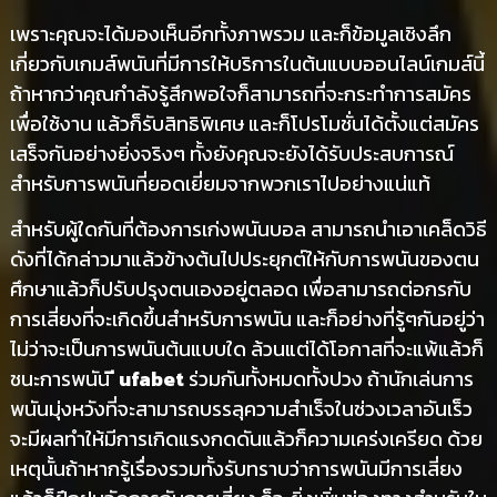
เพราะคุณจะได้มองเห็นอีกทั้งภาพรวม และก็ข้อมูลเชิงลึก
เกี่ยวกับเกมส์พนันที่มีการให้บริการในต้นแบบออนไลน์เกมส์นี้
ถ้าหากว่าคุณกำลังรู้สึกพอใจก็สามารถที่จะกระทำการสมัคร
เพื่อใช้งาน แล้วก็รับสิทธิพิเศษ และก็โปรโมชั่นได้ตั้งแต่สมัคร
เสร็จกันอย่างยิ่งจริงๆ ทั้งยังคุณจะยังได้รับประสบการณ์
สำหรับการพนันที่ยอดเยี่ยมจากพวกเราไปอย่างแน่แท้
สำหรับผู้ใดกันที่ต้องการเก่งพนันบอล สามารถนำเอาเคล็ดวิธี
ดังที่ได้กล่าวมาแล้วข้างต้นไปประยุกต์ให้กับการพนันของตน
ศึกษาแล้วก็ปรับปรุงตนเองอยู่ตลอด เพื่อสามารถต่อกรกับ
การเสี่ยงที่จะเกิดขึ้นสำหรับการพนัน และก็อย่างที่รู้ๆกันอยู่ว่า
ไม่ว่าจะเป็นการพนันต้นแบบใด ล้วนแต่ได้โอกาสที่จะแพ้แล้วก็
ชนะการพนัน
ี ufabet
ร่วมกันทั้งหมดทั้งปวง ถ้านักเล่นการ
พนันมุ่งหวังที่จะสามารถบรรลุความสำเร็จในช่วงเวลาอันเร็ว
จะมีผลทำให้มีการเกิดแรงกดดันแล้วก็ความเคร่งเครียด ด้วย
เหตุนั้นถ้าหากรู้เรื่องรวมทั้งรับทราบว่าการพนันมีการเสี่ยง